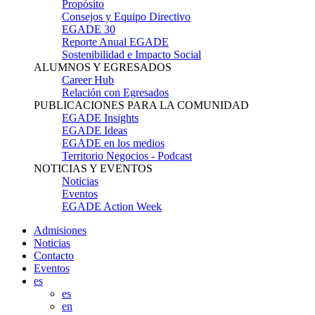
Propósito
Consejos y Equipo Directivo
EGADE 30
Reporte Anual EGADE
Sostenibilidad e Impacto Social
ALUMNOS Y EGRESADOS
Career Hub
Relación con Egresados
PUBLICACIONES PARA LA COMUNIDAD
EGADE Insights
EGADE Ideas
EGADE en los medios
Territorio Negocios - Podcast
NOTICIAS Y EVENTOS
Noticias
Eventos
EGADE Action Week
Admisiones
Noticias
Contacto
Eventos
es
es
en