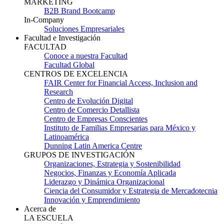
MARKETING
B2B Brand Bootcamp
In-Company
Soluciones Empresariales
Facultad e Investigación
FACULTAD
Conoce a nuestra Facultad
Facultad Global
CENTROS DE EXCELENCIA
FAIR Center for Financial Access, Inclusion and
Research
Centro de Evolución Digital
Centro de Comercio Detallista
Centro de Empresas Conscientes
Instituto de Familias Empresarias para México y
Latinoamérica
Dunning Latin America Centre
GRUPOS DE INVESTIGACIÓN
Organizaciones, Estrategia y Sostenibilidad
Negocios, Finanzas y Economía Aplicada
Liderazgo y Dinámica Organizacional
Ciencia del Consumidor y Estrategia de Mercadotecnia
Innovación y Emprendimiento
Acerca de
LA ESCUELA