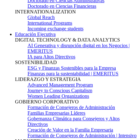
Doctorado en Ciencias Administrativas
Doctorado en Ciencias Financieras
INTERNATIONALIZATION
Global Reach
International Programs
Incoming exchange students
Educación Ejecutiva
DIGITAL TECHNOLOGY & DATA ANALYTICS
AI Generativa y disrupción digital en los Negocios |
EMERITUS
IA para Altos Directivos
SOSTENIBILIDAD
ESG y Finanzas Sostenibles para la Empresa
Finanzas para la sustentabilidad | EMERITUS
LIDERAZGO Y ESTRATEGIA
Advanced Management Program
Journey to Conscious Capitalism
Women Leading Organizations
GOBIERNO CORPORATIVO
Formación de Consejeros de Administración
Familias Empresarias Líderes
Gobernanza Climática para Consejeros y Altos
Directivos
Creación de Valor en la Familia Empresaria
Formación de Consejeros de Administración | Intensivo