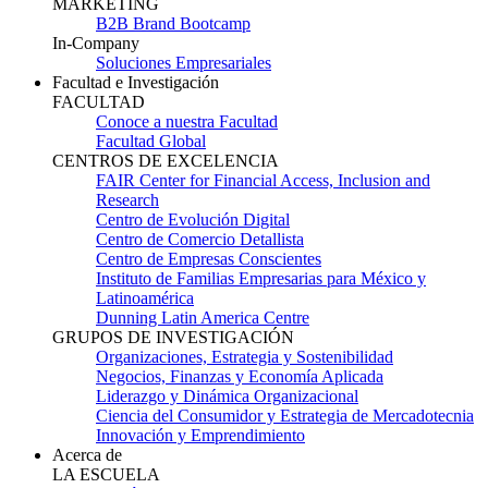
MARKETING
B2B Brand Bootcamp
In-Company
Soluciones Empresariales
Facultad e Investigación
FACULTAD
Conoce a nuestra Facultad
Facultad Global
CENTROS DE EXCELENCIA
FAIR Center for Financial Access, Inclusion and
Research
Centro de Evolución Digital
Centro de Comercio Detallista
Centro de Empresas Conscientes
Instituto de Familias Empresarias para México y
Latinoamérica
Dunning Latin America Centre
GRUPOS DE INVESTIGACIÓN
Organizaciones, Estrategia y Sostenibilidad
Negocios, Finanzas y Economía Aplicada
Liderazgo y Dinámica Organizacional
Ciencia del Consumidor y Estrategia de Mercadotecnia
Innovación y Emprendimiento
Acerca de
LA ESCUELA