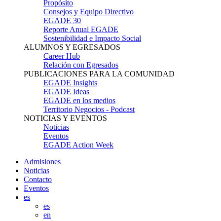
Propósito
Consejos y Equipo Directivo
EGADE 30
Reporte Anual EGADE
Sostenibilidad e Impacto Social
ALUMNOS Y EGRESADOS
Career Hub
Relación con Egresados
PUBLICACIONES PARA LA COMUNIDAD
EGADE Insights
EGADE Ideas
EGADE en los medios
Territorio Negocios - Podcast
NOTICIAS Y EVENTOS
Noticias
Eventos
EGADE Action Week
Admisiones
Noticias
Contacto
Eventos
es
es
en