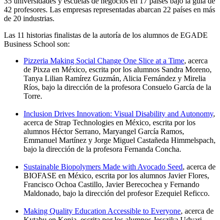
35 universidades y escuelas de negocios en 17 países bajo la guía de
42 profesores. Las empresas representadas abarcan 22 países en más
de 20 industrias.
Las 11 historias finalistas de la autoría de los alumnos de EGADE
Business School son:
Pizzeria Making Social Change One Slice at a Time
, acerca
de Pixza en México, escrita por los alumnos Sandra Moreno,
Tanya Lilian Ramírez Guzmán, Alicia Fernández y Mirelia
Ríos, bajo la dirección de la profesora Consuelo García de la
Torre.
Inclusion Drives Innovation: Visual Disability and Autonomy
,
acerca de Strap Technologies en México, escrita por los
alumnos Héctor Serrano, Maryangel García Ramos,
Emmanuel Martínez y Jorge Miguel Castañeda Himmelspach,
bajo la dirección de la profesora Fernanda Concha.
Sustainable Biopolymers Made with Avocado Seed
, acerca de
BIOFASE en México, escrita por los alumnos Javier Flores,
Francisco Ochoa Castillo, Javier Berecochea y Fernando
Maldonado, bajo la dirección del profesor Ezequiel Reficco.
Making Quality Education Accessible to Everyone
, acerca de
Kytabu en Kenia, escrita por los alumnos Jesszika Udvari,