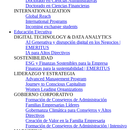
Doctorado en Ciencias Administrativas
Doctorado en Ciencias Financieras
INTERNATIONALIZATION
Global Reach
International Programs
Incoming exchange students
Educación Ejecutiva
DIGITAL TECHNOLOGY & DATA ANALYTICS
AI Generativa y disrupción digital en los Negocios |
EMERITUS
IA para Altos Directivos
SOSTENIBILIDAD
ESG y Finanzas Sostenibles para la Empresa
Finanzas para la sustentabilidad | EMERITUS
LIDERAZGO Y ESTRATEGIA
Advanced Management Program
Journey to Conscious Capitalism
Women Leading Organizations
GOBIERNO CORPORATIVO
Formación de Consejeros de Administración
Familias Empresarias Líderes
Gobernanza Climática para Consejeros y Altos
Directivos
Creación de Valor en la Familia Empresaria
Formación de Consejeros de Administración | Intensivo