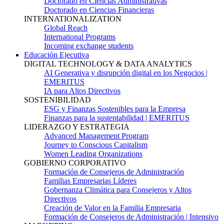
Doctorado en Ciencias Administrativas
Doctorado en Ciencias Financieras
INTERNATIONALIZATION
Global Reach
International Programs
Incoming exchange students
Educación Ejecutiva
DIGITAL TECHNOLOGY & DATA ANALYTICS
AI Generativa y disrupción digital en los Negocios |
EMERITUS
IA para Altos Directivos
SOSTENIBILIDAD
ESG y Finanzas Sostenibles para la Empresa
Finanzas para la sustentabilidad | EMERITUS
LIDERAZGO Y ESTRATEGIA
Advanced Management Program
Journey to Conscious Capitalism
Women Leading Organizations
GOBIERNO CORPORATIVO
Formación de Consejeros de Administración
Familias Empresarias Líderes
Gobernanza Climática para Consejeros y Altos
Directivos
Creación de Valor en la Familia Empresaria
Formación de Consejeros de Administración | Intensivo