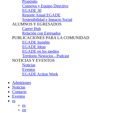
Propósito
Consejos y Equipo Directivo
EGADE 30
Reporte Anual EGADE
Sostenibilidad e Impacto Social
ALUMNOS Y EGRESADOS
Career Hub
Relación con Egresados
PUBLICACIONES PARA LA COMUNIDAD
EGADE Insights
EGADE Ideas
EGADE en los medios
Territorio Negocios - Podcast
NOTICIAS Y EVENTOS
Noticias
Eventos
EGADE Action Week
Admisiones
Noticias
Contacto
Eventos
es
es
en