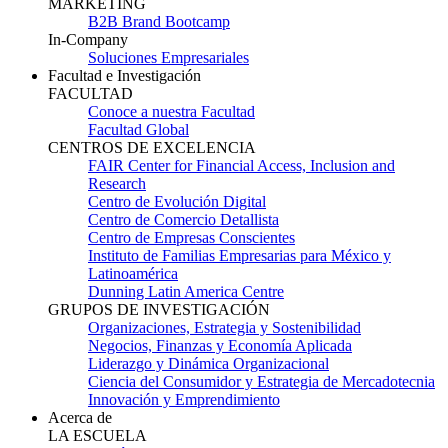
MARKETING
B2B Brand Bootcamp
In-Company
Soluciones Empresariales
Facultad e Investigación
FACULTAD
Conoce a nuestra Facultad
Facultad Global
CENTROS DE EXCELENCIA
FAIR Center for Financial Access, Inclusion and
Research
Centro de Evolución Digital
Centro de Comercio Detallista
Centro de Empresas Conscientes
Instituto de Familias Empresarias para México y
Latinoamérica
Dunning Latin America Centre
GRUPOS DE INVESTIGACIÓN
Organizaciones, Estrategia y Sostenibilidad
Negocios, Finanzas y Economía Aplicada
Liderazgo y Dinámica Organizacional
Ciencia del Consumidor y Estrategia de Mercadotecnia
Innovación y Emprendimiento
Acerca de
LA ESCUELA