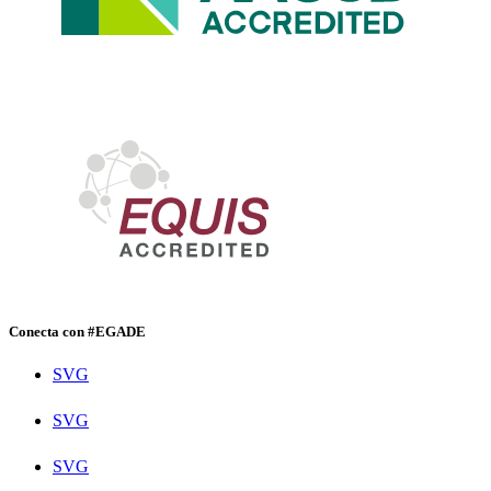
Conecta con #EGADE
SVG
SVG
SVG