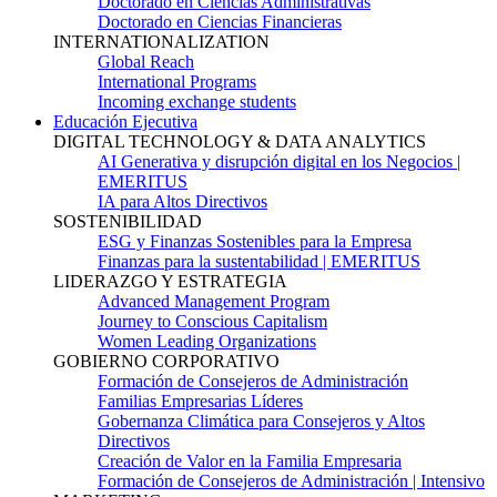
Doctorado en Ciencias Administrativas
Doctorado en Ciencias Financieras
INTERNATIONALIZATION
Global Reach
International Programs
Incoming exchange students
Educación Ejecutiva
DIGITAL TECHNOLOGY & DATA ANALYTICS
AI Generativa y disrupción digital en los Negocios |
EMERITUS
IA para Altos Directivos
SOSTENIBILIDAD
ESG y Finanzas Sostenibles para la Empresa
Finanzas para la sustentabilidad | EMERITUS
LIDERAZGO Y ESTRATEGIA
Advanced Management Program
Journey to Conscious Capitalism
Women Leading Organizations
GOBIERNO CORPORATIVO
Formación de Consejeros de Administración
Familias Empresarias Líderes
Gobernanza Climática para Consejeros y Altos
Directivos
Creación de Valor en la Familia Empresaria
Formación de Consejeros de Administración | Intensivo