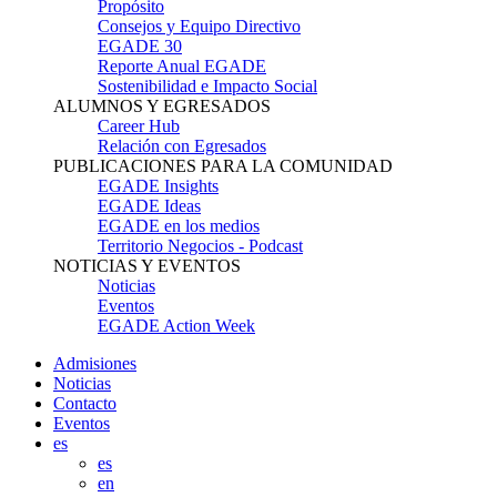
Propósito
Consejos y Equipo Directivo
EGADE 30
Reporte Anual EGADE
Sostenibilidad e Impacto Social
ALUMNOS Y EGRESADOS
Career Hub
Relación con Egresados
PUBLICACIONES PARA LA COMUNIDAD
EGADE Insights
EGADE Ideas
EGADE en los medios
Territorio Negocios - Podcast
NOTICIAS Y EVENTOS
Noticias
Eventos
EGADE Action Week
Admisiones
Noticias
Contacto
Eventos
es
es
en