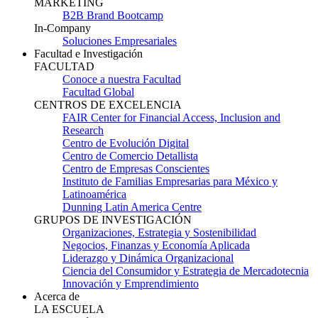
MARKETING
B2B Brand Bootcamp
In-Company
Soluciones Empresariales
Facultad e Investigación
FACULTAD
Conoce a nuestra Facultad
Facultad Global
CENTROS DE EXCELENCIA
FAIR Center for Financial Access, Inclusion and
Research
Centro de Evolución Digital
Centro de Comercio Detallista
Centro de Empresas Conscientes
Instituto de Familias Empresarias para México y
Latinoamérica
Dunning Latin America Centre
GRUPOS DE INVESTIGACIÓN
Organizaciones, Estrategia y Sostenibilidad
Negocios, Finanzas y Economía Aplicada
Liderazgo y Dinámica Organizacional
Ciencia del Consumidor y Estrategia de Mercadotecnia
Innovación y Emprendimiento
Acerca de
LA ESCUELA