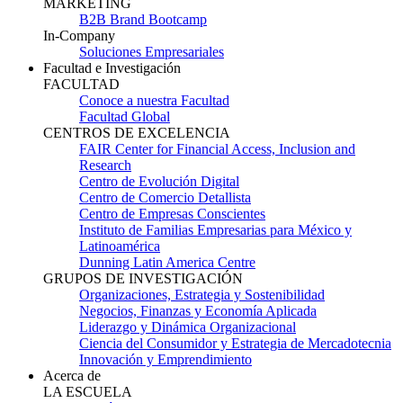
MARKETING
B2B Brand Bootcamp
In-Company
Soluciones Empresariales
Facultad e Investigación
FACULTAD
Conoce a nuestra Facultad
Facultad Global
CENTROS DE EXCELENCIA
FAIR Center for Financial Access, Inclusion and
Research
Centro de Evolución Digital
Centro de Comercio Detallista
Centro de Empresas Conscientes
Instituto de Familias Empresarias para México y
Latinoamérica
Dunning Latin America Centre
GRUPOS DE INVESTIGACIÓN
Organizaciones, Estrategia y Sostenibilidad
Negocios, Finanzas y Economía Aplicada
Liderazgo y Dinámica Organizacional
Ciencia del Consumidor y Estrategia de Mercadotecnia
Innovación y Emprendimiento
Acerca de
LA ESCUELA