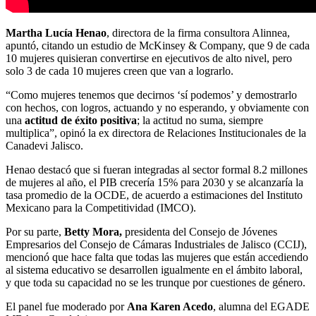
Martha Lucía Henao
, directora de la firma consultora Alinnea,
apuntó, citando un estudio de McKinsey & Company, que 9 de cada
10 mujeres quisieran convertirse en ejecutivos de alto nivel, pero
solo 3 de cada 10 mujeres creen que van a lograrlo.
“Como mujeres tenemos que decirnos ‘sí podemos’ y demostrarlo
con hechos, con logros, actuando y no esperando, y obviamente con
una
actitud de éxito positiva
; la actitud no suma, siempre
multiplica”, opinó la ex directora de Relaciones Institucionales de la
Canadevi Jalisco.
Henao destacó que si fueran integradas al sector formal 8.2 millones
de mujeres al año, el PIB crecería 15% para 2030 y se alcanzaría la
tasa promedio de la OCDE, de acuerdo a estimaciones del Instituto
Mexicano para la Competitividad (IMCO).
Por su parte,
Betty Mora,
presidenta del Consejo de Jóvenes
Empresarios del Consejo de Cámaras Industriales de Jalisco (CCIJ),
mencionó que hace falta que todas las mujeres que están accediendo
al sistema educativo se desarrollen igualmente en el ámbito laboral,
y que toda su capacidad no se les trunque por cuestiones de género.
El panel fue moderado por
Ana Karen Acedo
, alumna del EGADE