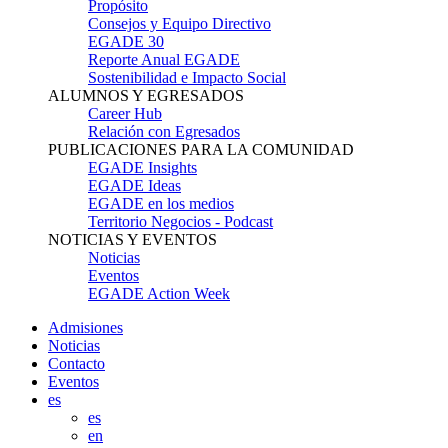
Propósito
Consejos y Equipo Directivo
EGADE 30
Reporte Anual EGADE
Sostenibilidad e Impacto Social
ALUMNOS Y EGRESADOS
Career Hub
Relación con Egresados
PUBLICACIONES PARA LA COMUNIDAD
EGADE Insights
EGADE Ideas
EGADE en los medios
Territorio Negocios - Podcast
NOTICIAS Y EVENTOS
Noticias
Eventos
EGADE Action Week
Admisiones
Noticias
Contacto
Eventos
es
es
en