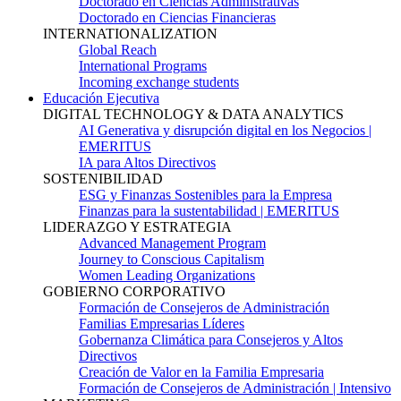
Doctorado en Ciencias Administrativas
Doctorado en Ciencias Financieras
INTERNATIONALIZATION
Global Reach
International Programs
Incoming exchange students
Educación Ejecutiva
DIGITAL TECHNOLOGY & DATA ANALYTICS
AI Generativa y disrupción digital en los Negocios |
EMERITUS
IA para Altos Directivos
SOSTENIBILIDAD
ESG y Finanzas Sostenibles para la Empresa
Finanzas para la sustentabilidad | EMERITUS
LIDERAZGO Y ESTRATEGIA
Advanced Management Program
Journey to Conscious Capitalism
Women Leading Organizations
GOBIERNO CORPORATIVO
Formación de Consejeros de Administración
Familias Empresarias Líderes
Gobernanza Climática para Consejeros y Altos
Directivos
Creación de Valor en la Familia Empresaria
Formación de Consejeros de Administración | Intensivo