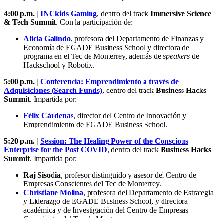
4:00 p.m. |
INCkids Gaming
, dentro del track
Immersive Science
& Tech Summit
.
Con la participación de:
Alicia Galindo
, profesora del Departamento de Finanzas y
Economía de EGADE Business School y directora de
programa en el Tec de Monterrey, además de
speakers
de
Hackschool y Robotix.
5:00 p.m. |
Conferencia: Emprendimiento a través de
Adquisiciones (Search Funds)
, dentro del track
Business Hacks
Summit
. Impartida por:
Félix Cárdenas
, director del Centro de Innovación y
Emprendimiento de EGADE Business School.
5:20 p.m. |
Session: The Healing Power of the Conscious
Enterprise for the Post COVID
,
dentro del track
Business Hacks
Summit
.
Impartida por:
Raj Sisodia
, profesor distinguido y asesor del Centro de
Empresas Conscientes del Tec de Monterrey.
Christiane Molina
, profesora del Departamento de Estrategia
y Liderazgo de EGADE Business School, y directora
académica y de Investigación del Centro de Empresas