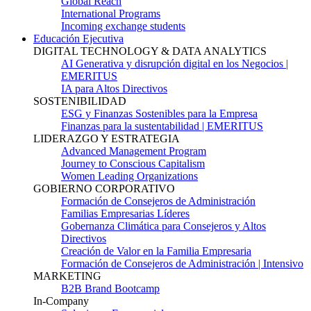
Global Reach
International Programs
Incoming exchange students
Educación Ejecutiva
DIGITAL TECHNOLOGY & DATA ANALYTICS
AI Generativa y disrupción digital en los Negocios |
EMERITUS
IA para Altos Directivos
SOSTENIBILIDAD
ESG y Finanzas Sostenibles para la Empresa
Finanzas para la sustentabilidad | EMERITUS
LIDERAZGO Y ESTRATEGIA
Advanced Management Program
Journey to Conscious Capitalism
Women Leading Organizations
GOBIERNO CORPORATIVO
Formación de Consejeros de Administración
Familias Empresarias Líderes
Gobernanza Climática para Consejeros y Altos
Directivos
Creación de Valor en la Familia Empresaria
Formación de Consejeros de Administración | Intensivo
MARKETING
B2B Brand Bootcamp
In-Company