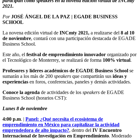
participan como speakers en la novena edición virtual de INCmty
2021.
Por
JOSÉ ÁNGEL DE LA PAZ | EGADE BUSINESS
SCHOOL
La novena edición virtual de
INCmty 2021,
a realizarse del
8 al 10
de noviembre
, contará con una participación destacada de EGADE
Business School.
Este año, el
festival de emprendimiento
innovador
organizado por
el Tecnológico de Monterrey, se realizará de forma
100% virtual
.
Profesores y líderes académicos de EGADE Business School
se
sumarán a los más de 200
speakers
que compartirán sus
ideas y
experiencias
en foros, conferencias, paneles y demás actividades.
Conoce la
agenda
de actividades de los
speakers
de EGADE
Business School (horarios CST):
Lunes 8 de noviembre
4:00 p.m
. |
Panel: ¿Qué necesita el ecosistema de
emprendimiento en México para capitalizar la actividad
emprendedora de alto impacto?
,
dentro del
IV Encuentro
Internacional de Investigación en Emprendimiento
. Moderado