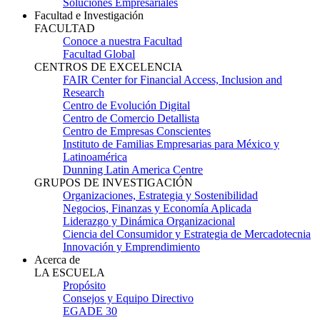
Soluciones Empresariales
Facultad e Investigación
FACULTAD
Conoce a nuestra Facultad
Facultad Global
CENTROS DE EXCELENCIA
FAIR Center for Financial Access, Inclusion and
Research
Centro de Evolución Digital
Centro de Comercio Detallista
Centro de Empresas Conscientes
Instituto de Familias Empresarias para México y
Latinoamérica
Dunning Latin America Centre
GRUPOS DE INVESTIGACIÓN
Organizaciones, Estrategia y Sostenibilidad
Negocios, Finanzas y Economía Aplicada
Liderazgo y Dinámica Organizacional
Ciencia del Consumidor y Estrategia de Mercadotecnia
Innovación y Emprendimiento
Acerca de
LA ESCUELA
Propósito
Consejos y Equipo Directivo
EGADE 30