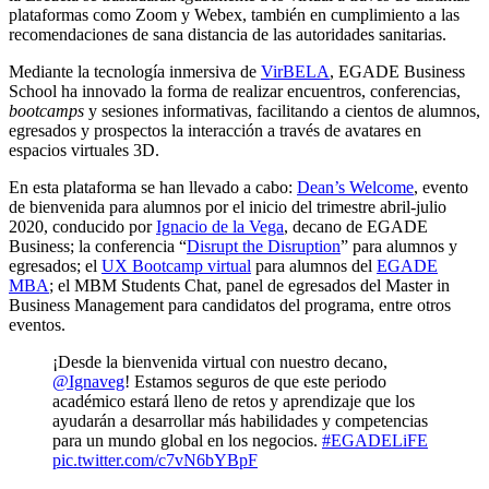
plataformas como Zoom y Webex, también en cumplimiento a las
recomendaciones de sana distancia de las autoridades sanitarias.
Mediante la tecnología inmersiva de
VirBELA
, EGADE Business
School ha innovado la forma de realizar encuentros, conferencias,
bootcamps
y sesiones informativas, facilitando a cientos de alumnos,
egresados y prospectos la interacción a través de avatares en
espacios virtuales 3D.
En esta plataforma se han llevado a cabo:
Dean’s Welcome
, evento
de bienvenida para alumnos por el inicio del trimestre abril-julio
2020, conducido por
Ignacio de la Vega
, decano de EGADE
Business; la conferencia “
Disrupt the Disruption
” para alumnos y
egresados; el
UX Bootcamp virtual
para alumnos del
EGADE
MBA
; el MBM Students Chat, panel de egresados del Master in
Business Management para candidatos del programa, entre otros
eventos.
¡Desde la bienvenida virtual con nuestro decano,
@Ignaveg
! Estamos seguros de que este periodo
académico estará lleno de retos y aprendizaje que los
ayudarán a desarrollar más habilidades y competencias
para un mundo global en los negocios.
#EGADELiFE
pic.twitter.com/c7vN6bYBpF