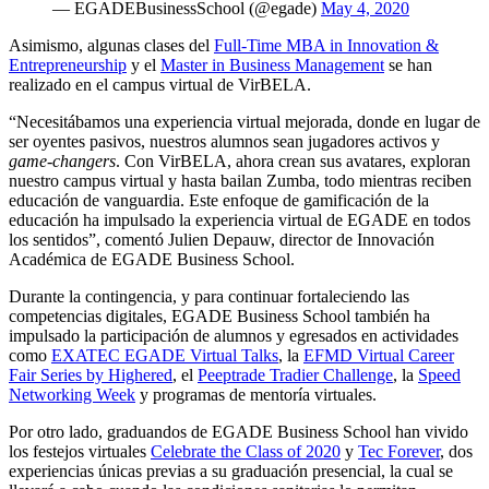
— EGADEBusinessSchool (@egade)
May 4, 2020
Asimismo, algunas clases del
Full-Time MBA in Innovation &
Entrepreneurship
y el
Master in Business Management
se han
realizado en el campus virtual de VirBELA.
“Necesitábamos una experiencia virtual mejorada, donde en lugar de
ser oyentes pasivos, nuestros alumnos sean jugadores activos y
game-changers
. Con VirBELA, ahora crean sus avatares, exploran
nuestro campus virtual y hasta bailan Zumba, todo mientras reciben
educación de vanguardia. Este enfoque de gamificación de la
educación ha impulsado la experiencia virtual de EGADE en todos
los sentidos”, comentó Julien Depauw, director de Innovación
Académica de EGADE Business School.
Durante la contingencia, y para continuar fortaleciendo las
competencias digitales, EGADE Business School también ha
impulsado la participación de alumnos y egresados en actividades
como
EXATEC EGADE Virtual Talks
, la
EFMD Virtual Career
Fair Series by Highered
, el
Peeptrade Tradier Challenge
, la
Speed
Networking Week
y programas de mentoría virtuales.
Por otro lado, graduandos de EGADE Business School han vivido
los festejos virtuales
Celebrate the Class of 2020
y
Tec Forever
, dos
experiencias únicas previas a su graduación presencial, la cual se