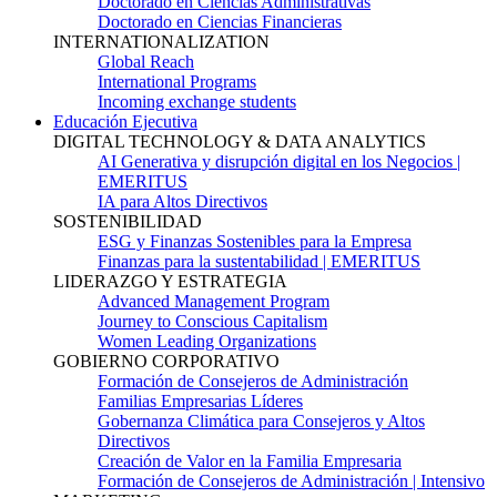
Doctorado en Ciencias Administrativas
Doctorado en Ciencias Financieras
INTERNATIONALIZATION
Global Reach
International Programs
Incoming exchange students
Educación Ejecutiva
DIGITAL TECHNOLOGY & DATA ANALYTICS
AI Generativa y disrupción digital en los Negocios |
EMERITUS
IA para Altos Directivos
SOSTENIBILIDAD
ESG y Finanzas Sostenibles para la Empresa
Finanzas para la sustentabilidad | EMERITUS
LIDERAZGO Y ESTRATEGIA
Advanced Management Program
Journey to Conscious Capitalism
Women Leading Organizations
GOBIERNO CORPORATIVO
Formación de Consejeros de Administración
Familias Empresarias Líderes
Gobernanza Climática para Consejeros y Altos
Directivos
Creación de Valor en la Familia Empresaria
Formación de Consejeros de Administración | Intensivo