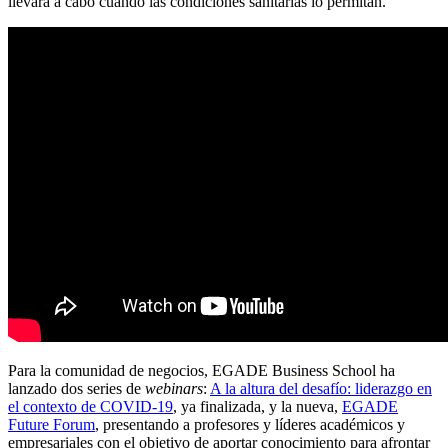
llevará a cabo cuando las condiciones sanitarias lo permitan.
Para la comunidad de negocios, EGADE Business School ha
lanzado dos series de
webinars
:
A la altura del desafío: liderazgo en
el contexto de COVID-19
, ya finalizada, y la nueva,
EGADE
Future Forum
, presentando a profesores y líderes académicos y
empresariales con el objetivo de aportar conocimiento para afrontar