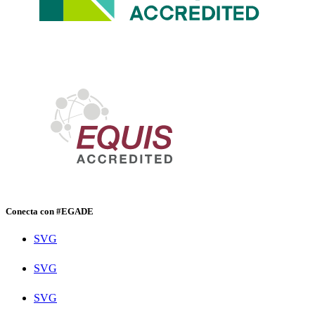
Conecta con #EGADE
SVG
SVG
SVG