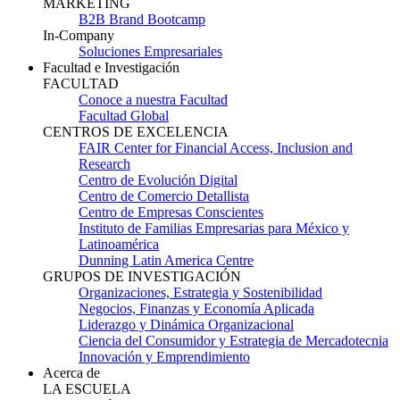
MARKETING
B2B Brand Bootcamp
In-Company
Soluciones Empresariales
Facultad e Investigación
FACULTAD
Conoce a nuestra Facultad
Facultad Global
CENTROS DE EXCELENCIA
FAIR Center for Financial Access, Inclusion and
Research
Centro de Evolución Digital
Centro de Comercio Detallista
Centro de Empresas Conscientes
Instituto de Familias Empresarias para México y
Latinoamérica
Dunning Latin America Centre
GRUPOS DE INVESTIGACIÓN
Organizaciones, Estrategia y Sostenibilidad
Negocios, Finanzas y Economía Aplicada
Liderazgo y Dinámica Organizacional
Ciencia del Consumidor y Estrategia de Mercadotecnia
Innovación y Emprendimiento
Acerca de
LA ESCUELA