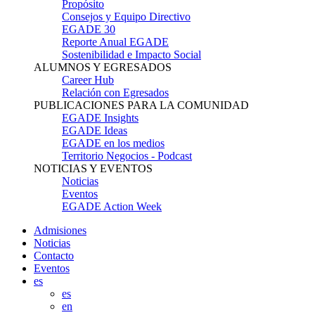
Propósito
Consejos y Equipo Directivo
EGADE 30
Reporte Anual EGADE
Sostenibilidad e Impacto Social
ALUMNOS Y EGRESADOS
Career Hub
Relación con Egresados
PUBLICACIONES PARA LA COMUNIDAD
EGADE Insights
EGADE Ideas
EGADE en los medios
Territorio Negocios - Podcast
NOTICIAS Y EVENTOS
Noticias
Eventos
EGADE Action Week
Admisiones
Noticias
Contacto
Eventos
es
es
en