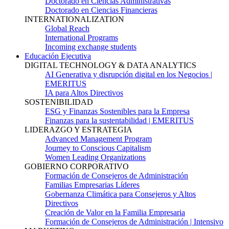
Doctorado en Ciencias Administrativas
Doctorado en Ciencias Financieras
INTERNATIONALIZATION
Global Reach
International Programs
Incoming exchange students
Educación Ejecutiva
DIGITAL TECHNOLOGY & DATA ANALYTICS
AI Generativa y disrupción digital en los Negocios |
EMERITUS
IA para Altos Directivos
SOSTENIBILIDAD
ESG y Finanzas Sostenibles para la Empresa
Finanzas para la sustentabilidad | EMERITUS
LIDERAZGO Y ESTRATEGIA
Advanced Management Program
Journey to Conscious Capitalism
Women Leading Organizations
GOBIERNO CORPORATIVO
Formación de Consejeros de Administración
Familias Empresarias Líderes
Gobernanza Climática para Consejeros y Altos
Directivos
Creación de Valor en la Familia Empresaria
Formación de Consejeros de Administración | Intensivo