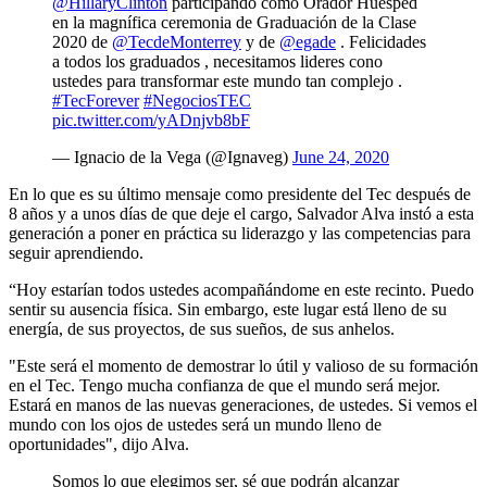
@HillaryClinton
participando como Orador Huésped
en la magnífica ceremonia de Graduación de la Clase
2020 de
@TecdeMonterrey
y de
@egade
. Felicidades
a todos los graduados , necesitamos lideres cono
ustedes para transformar este mundo tan complejo .
#TecForever
#NegociosTEC
pic.twitter.com/yADnjvb8bF
— Ignacio de la Vega (@Ignaveg)
June 24, 2020
En lo que es su último mensaje como presidente del Tec después de
8 años y a unos días de que deje el cargo, Salvador Alva instó a esta
generación a poner en práctica su liderazgo y las competencias para
seguir aprendiendo.
“Hoy estarían todos ustedes acompañándome en este recinto. Puedo
sentir su ausencia física. Sin embargo, este lugar está lleno de su
energía, de sus proyectos, de sus sueños, de sus anhelos.
"Este será el momento de demostrar lo útil y valioso de su formación
en el Tec. Tengo mucha confianza de que el mundo será mejor.
Estará en manos de las nuevas generaciones, de ustedes. Si vemos el
mundo con los ojos de ustedes será un mundo lleno de
oportunidades", dijo Alva.
Somos lo que elegimos ser, sé que podrán alcanzar