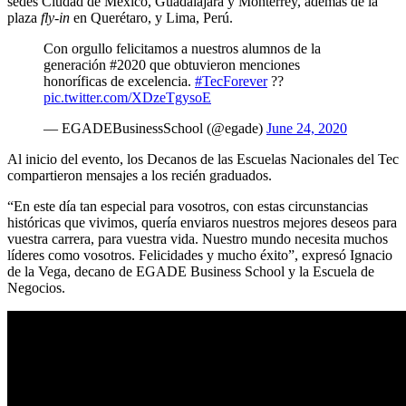
sedes Ciudad de México, Guadalajara y Monterrey, además de la
plaza
fly-in
en Querétaro, y Lima, Perú.
Con orgullo felicitamos a nuestros alumnos de la
generación #2020 que obtuvieron menciones
honoríficas de excelencia.
#TecForever
??
pic.twitter.com/XDzeTgysoE
— EGADEBusinessSchool (@egade)
June 24, 2020
Al inicio del evento, los Decanos de las Escuelas Nacionales del Tec
compartieron mensajes a los recién graduados.
“En este día tan especial para vosotros, con estas circunstancias
históricas que vivimos, quería enviaros nuestros mejores deseos para
vuestra carrera, para vuestra vida. Nuestro mundo necesita muchos
líderes como vosotros. Felicidades y mucho éxito”, expresó Ignacio
de la Vega, decano de EGADE Business School y la Escuela de
Negocios.