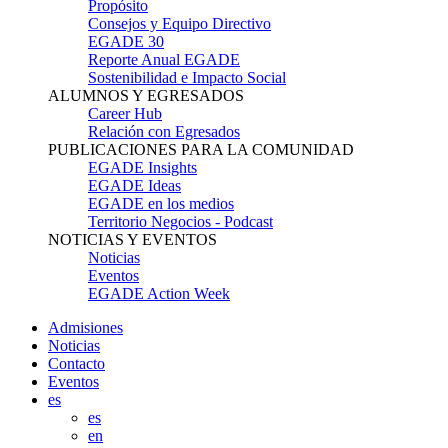
Propósito
Consejos y Equipo Directivo
EGADE 30
Reporte Anual EGADE
Sostenibilidad e Impacto Social
ALUMNOS Y EGRESADOS
Career Hub
Relación con Egresados
PUBLICACIONES PARA LA COMUNIDAD
EGADE Insights
EGADE Ideas
EGADE en los medios
Territorio Negocios - Podcast
NOTICIAS Y EVENTOS
Noticias
Eventos
EGADE Action Week
Admisiones
Noticias
Contacto
Eventos
es
es
en