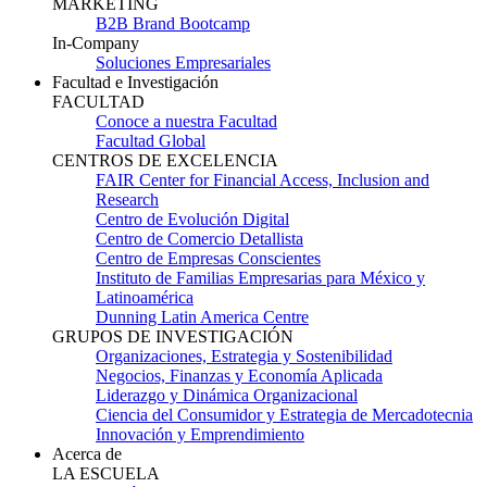
MARKETING
B2B Brand Bootcamp
In-Company
Soluciones Empresariales
Facultad e Investigación
FACULTAD
Conoce a nuestra Facultad
Facultad Global
CENTROS DE EXCELENCIA
FAIR Center for Financial Access, Inclusion and
Research
Centro de Evolución Digital
Centro de Comercio Detallista
Centro de Empresas Conscientes
Instituto de Familias Empresarias para México y
Latinoamérica
Dunning Latin America Centre
GRUPOS DE INVESTIGACIÓN
Organizaciones, Estrategia y Sostenibilidad
Negocios, Finanzas y Economía Aplicada
Liderazgo y Dinámica Organizacional
Ciencia del Consumidor y Estrategia de Mercadotecnia
Innovación y Emprendimiento
Acerca de
LA ESCUELA