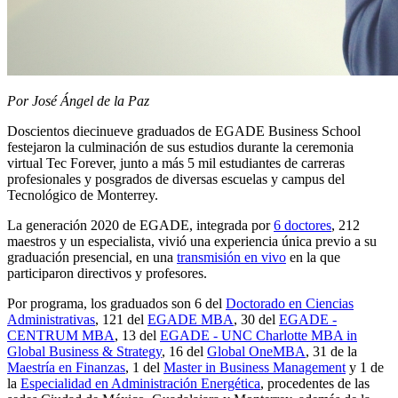
Por José Ángel de la Paz
Doscientos diecinueve graduados de EGADE Business School
festejaron la culminación de sus estudios durante la ceremonia
virtual Tec Forever, junto a más 5 mil estudiantes de carreras
profesionales y posgrados de diversas escuelas y campus del
Tecnológico de Monterrey.
La generación 2020 de EGADE, integrada por
6 doctores
, 212
maestros y un especialista, vivió una experiencia única previo a su
graduación presencial, en una
transmisión en vivo
en la que
participaron directivos y profesores.
Por programa, los graduados son 6 del
Doctorado en Ciencias
Administrativas
, 121 del
EGADE MBA
, 30 del
EGADE -
CENTRUM MBA
, 13 del
EGADE - UNC Charlotte MBA in
Global Business & Strategy
, 16 del
Global OneMBA
, 31 de la
Maestría en Finanzas
, 1 del
Master in Business Management
y 1 de
la
Especialidad en Administración Energética
, procedentes de las