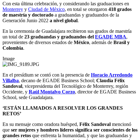
Con esta
última
celebración
, y considerando las graduaciones en
Monterrey
y
Ciudad de México
, e
n total se otorg
aron
418 grados
de maestría y doctorado
a graduandas y graduandos
de la
Generación Junio 2022
a nivel global
.
En la ceremonia de Guadalajara recibieron sus grados de maestría
un total de
23 graduandas y graduandos del
EGADE MBA
,
provenientes de diversos estados de
México
, además de
Brasil y
Colombia
.
Image
En el presídium se contó con la presencia de
Horacio Arredondo
Villalba
, decano de EGADE Business School;
Claudia Félix
Sandoval
,
vicepresidenta del Tecnológico de Monterrey, región
Occidente, y
Raúl Montalvo Corzo
, director de EGADE Business
School, sede Guadalajara.
‘ESTÁN LLAMADOS A RESOLVER LOS GRANDES
RETOS’
En su mensaje como oradora huésped,
Félix Sandoval
mencionó
que
ser mujeres y hombres líderes significa ser conscientes
de los
grandes retos
que enfrenta la humanidad, y que las graduandas y