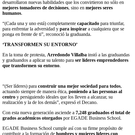
desarrollaron nuevas habilidades que los convirtieron no sólo en
mejores tomadores de decisiones
, sino en
mejores seres
humanos
.
“(Cada una y uno está) completamente
capacitado
para triunfar,
para enfrentar la adversidad y
para inspirar
a cualquiera que se
ponga en frente de ti”, reconoció la graduanda.
‘TRANSFORMEN SU ENTORNO’
En la toma de protesta,
Arredondo Villalba
instó a las graduandas
y graduandos a aplicar su talento para
ser líderes emprendedores
que transformen su entorno
.
“(Ser líderes) para
construir una mejor sociedad para todos
,
actuando siempre de manera ética,
poniendo a las personas al
centro
y persiguiendo ideales que los lleven a alcanzar, su
realización y la de los demás”, expresó el Decano.
Con esta nueva generación asciende a
7,248 graduados el total de
grados académicos otorgados
por EGADE Business School.
E
GADE Business School cumple así con su firme propósito de
contribuir a
la formación de
hombres y mujeres líderes con