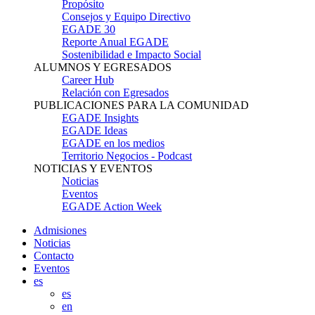
Propósito
Consejos y Equipo Directivo
EGADE 30
Reporte Anual EGADE
Sostenibilidad e Impacto Social
ALUMNOS Y EGRESADOS
Career Hub
Relación con Egresados
PUBLICACIONES PARA LA COMUNIDAD
EGADE Insights
EGADE Ideas
EGADE en los medios
Territorio Negocios - Podcast
NOTICIAS Y EVENTOS
Noticias
Eventos
EGADE Action Week
Admisiones
Noticias
Contacto
Eventos
es
es
en