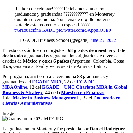
¡Es hora de celebrar! ???? Felicitamos a nuestros
graduandos y graduandas ????‍???????? en Monterrey
durante su ceremonia. Nos llena de orgullo poder ser
parte de este momento tan especial. ????
#GraduaciónEGADE
pic.twitter.com/5ApphIQ3E0
— EGADE Business School (@egade)
June 25, 2022
En esta ocasión fueron otorgados
168
grados de maestría y 3 de
doctorado
a
graduandas y graduandos originarios de diversos
estados de
México y otros 6 países
(Argentina, Colombia, Costa
Rica, Guatemala, Perú y Venezuela) de América Latina.
Por programa, asistieron a la ceremonia 8
8 graduandas y
graduandos
del
EGADE MBA
,
22
del
EGADE
MBAOnline
,
12
del
EGADE – UNC Charlotte MBA in Global
Business & Strategy
,
44
de la
Maestría en Finanzas
,
1
del
Master in Business Management
y
3
del
Doctorado en
Ciencias Administrativas
.
Image
La graduación en Monterrey fue presidida por
Daniel Rodríguez