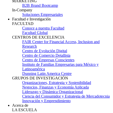
MARKETING
B2B Brand Bootcamp
In-Company
Soluciones Empresariales
Facultad e Investigación
FACULTAD
Conoce a nuestra Facultad
Facultad Global
CENTROS DE EXCELENCIA
FAIR Center for Financial Access, Inclusion and
Research
Centro de Evolución Digital
Centro de Comercio Detallista
Centro de Empresas Conscientes
Instituto de Familias Empresarias para México y
Latinoamérica
Dunning Latin America Centre
GRUPOS DE INVESTIGACIÓN
Organizaciones, Estrategia y Sostenibilidad
Negocios, Finanzas y Economía Aplicada
Liderazgo y Dinámica Organizacional
Ciencia del Consumidor y Estrategia de Mercadotecnia
Innovación y Emprendimiento
Acerca de
LA ESCUELA