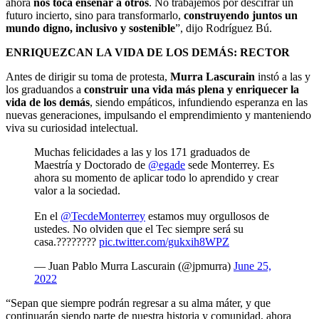
ahora
nos toca enseñar a otros
. No trabajemos por descifrar un
futuro incierto, sino para transformarlo,
construyendo juntos un
mundo digno, inclusivo y sostenible
”, dijo Rodríguez Bú.
ENRIQUEZCAN LA VIDA DE LOS DEMÁS: RECTOR
Antes de dirigir su toma de protesta,
Murra Lascurain
instó a las y
los graduandos a
construir una vida más plena y enriquecer la
vida de los demás
, siendo empáticos, infundiendo esperanza en las
nuevas generaciones, impulsando el emprendimiento y manteniendo
viva su curiosidad intelectual.
Muchas felicidades a las y los 171 graduados de
Maestría y Doctorado de
@egade
sede Monterrey. Es
ahora su momento de aplicar todo lo aprendido y crear
valor a la sociedad.
En el
@TecdeMonterrey
estamos muy orgullosos de
ustedes. No olviden que el Tec siempre será su
casa.????????
pic.twitter.com/gukxih8WPZ
— Juan Pablo Murra Lascurain (@jpmurra)
June 25,
2022
“
Sepan que siempre podrán regresar a su alma máter, y que
continuarán siendo parte de nuestra historia y comunidad, ahora