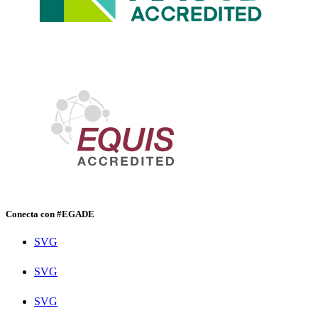
Conecta con #EGADE
SVG
SVG
SVG