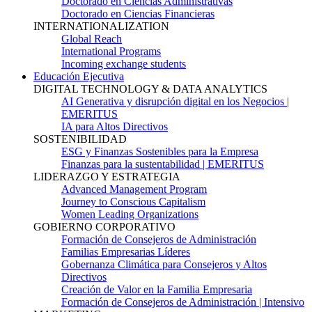
Doctorado en Ciencias Administrativas
Doctorado en Ciencias Financieras
INTERNATIONALIZATION
Global Reach
International Programs
Incoming exchange students
Educación Ejecutiva
DIGITAL TECHNOLOGY & DATA ANALYTICS
AI Generativa y disrupción digital en los Negocios |
EMERITUS
IA para Altos Directivos
SOSTENIBILIDAD
ESG y Finanzas Sostenibles para la Empresa
Finanzas para la sustentabilidad | EMERITUS
LIDERAZGO Y ESTRATEGIA
Advanced Management Program
Journey to Conscious Capitalism
Women Leading Organizations
GOBIERNO CORPORATIVO
Formación de Consejeros de Administración
Familias Empresarias Líderes
Gobernanza Climática para Consejeros y Altos
Directivos
Creación de Valor en la Familia Empresaria
Formación de Consejeros de Administración | Intensivo