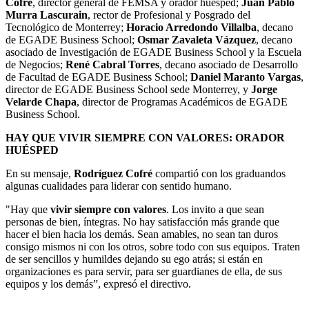
Cofré
,
director general de FEMSA
y orador huésped;
Juan Pablo
Murra Lascurain
, rector de Profesional y Posgrado del
Tecnológico de Monterrey;
Horacio Arredondo Villalba
, decano
de EGADE Business School;
Osmar Zavaleta Vázquez
, decano
asociado de Investigación de EGADE Business School y la Escuela
de Negocios;
René Cabral Torres
, decano asociado de Desarrollo
de Facultad de EGADE Business School;
Daniel Maranto Vargas
,
director de EGADE Business School sede Monterrey, y
Jorge
Velarde Chapa
, director de Programas Académicos de EGADE
Business School.
HAY QUE VIVIR SIEMPRE CON VALORES: ORADOR
HUÉSPED
En su mensaje,
Rodríguez Cofré
compartió con los graduandos
algunas cualidades para liderar con sentido humano.
"Hay que
vivir siempre con valores
. Los invito a que sean
personas de bien, íntegras. No hay satisfacción más grande que
hacer el bien hacia los demás. Sean amables, no sean tan duros
consigo mismos ni con los otros, sobre todo con sus equipos. Traten
de ser sencillos y humildes dejando su ego atrás; si están en
organizaciones es para servir, para ser guardianes de ella, de sus
equipos y los demás”, expresó el directivo.