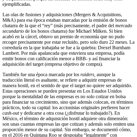
ejemplificadas.
Las olas de fusiones y adquisiciones (Mergers & Acquisitions,
M&A) para esa época estaban marcadas por la emisión de bonos
chatarra de la que el “rey” (más precisamente, el padre del
mercado
secundario
de los bonos chatarra) fue Michael Milken. Si bien
acabó en la cárcel, obtuvo un premio de economía que no pudo
recoger precisamente por estar recluido, pero solo duro 22 meses. La
correduría en la que trabajaba se fue a la quiebra: Drexel Burnham
Lambert. Por más apalancada que estuviera una empresa, podía
emitir bonos con calificación menor a BBB- y así financiar la
adquisición del target (empresa objetivo de compra).
También fue una época marcada por los
raiders,
aunque la
traducción literal es asaltante, se refiere a adquirir empresas de
manera hostil, en el sentido de que el target no quiere ser adquirido.
Estas operaciones se pueden presentar en Los Estados Unidos
porque la mentalidad de las empresas es no solo cotizar en bolsa
para financiar su crecimiento, sino que además colocan, en términos
prácticos, todo su capital: los accionistas originales prefieren hacer
cash-out
y dedicarse a otra cosa (¿disfrutar lo trabajado?). En
México, el término de adquisición hostil adquiere otra dimensión:
son unas cuantas empresas las que cotizan y además solo emiten una
proporción menor de su capital. Sin embargo, se documentó cómo,
en el 2016 en Quintana Roo se despojaba “legalmente” con