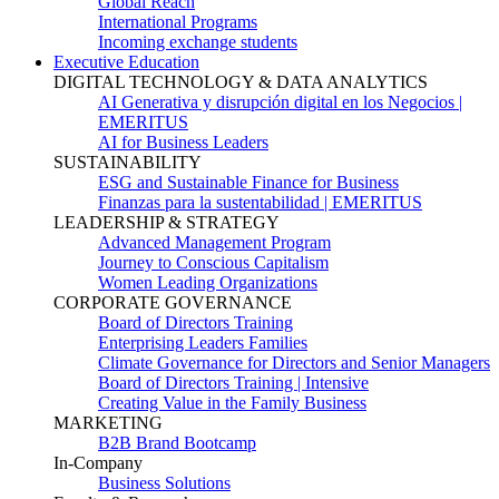
Global Reach
International Programs
Incoming exchange students
Executive Education
DIGITAL TECHNOLOGY & DATA ANALYTICS
AI Generativa y disrupción digital en los Negocios |
EMERITUS
AI for Business Leaders
SUSTAINABILITY
ESG and Sustainable Finance for Business
Finanzas para la sustentabilidad | EMERITUS
LEADERSHIP & STRATEGY
Advanced Management Program
Journey to Conscious Capitalism
Women Leading Organizations
CORPORATE GOVERNANCE
Board of Directors Training
Enterprising Leaders Families
Climate Governance for Directors and Senior Managers
Board of Directors Training | Intensive
Creating Value in the Family Business
MARKETING
B2B Brand Bootcamp
In-Company
Business Solutions