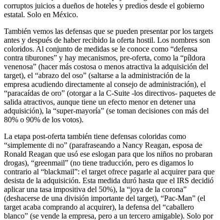
corruptos juicios a dueños de hoteles y predios desde el gobierno
estatal. Solo en México.
También vemos las defensas que se pueden presentar por los targets
antes y después de haber recibido la oferta hostil. Los nombres son
coloridos. Al conjunto de medidas se le conoce como “defensa
contra tiburones” y hay mecanismos, pre-oferta, como la “píldora
venenosa” (hacer más costosa o menos atractiva la adquisición del
target), el “abrazo del oso” (saltarse a la administración de la
empresa acudiendo directamente al consejo de administración), el
“paracaídas de oro” (otorgar a la C-Suite -los directivos- paquetes de
salida atractivos, aunque tiene un efecto menor en detener una
adquisición), la “super-mayoría” (se toman decisiones con más del
80% o 90% de los votos).
La etapa post-oferta también tiene defensas coloridas como
“simplemente di no” (parafraseando a Nancy Reagan, esposa de
Ronald Reagan que usó ese eslogan para que los niños no probaran
drogas), “greenmail” (no tiene traducción, pero es digamos lo
contrario al “blackmail”: el target ofrece pagarle al acquirer para que
desista de la adquisición. Esta medida duró hasta que el IRS decidió
aplicar una tasa impositiva del 50%), la “joya de la corona”
(deshacerse de una división importante del target), “Pac-Man” (el
target acaba comprando al acquirer), la defensa del “caballero
blanco” (se vende la empresa, pero a un tercero amigable). Solo por