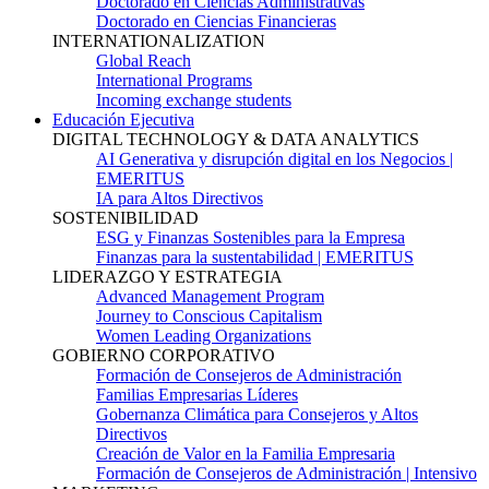
Doctorado en Ciencias Administrativas
Doctorado en Ciencias Financieras
INTERNATIONALIZATION
Global Reach
International Programs
Incoming exchange students
Educación Ejecutiva
DIGITAL TECHNOLOGY & DATA ANALYTICS
AI Generativa y disrupción digital en los Negocios |
EMERITUS
IA para Altos Directivos
SOSTENIBILIDAD
ESG y Finanzas Sostenibles para la Empresa
Finanzas para la sustentabilidad | EMERITUS
LIDERAZGO Y ESTRATEGIA
Advanced Management Program
Journey to Conscious Capitalism
Women Leading Organizations
GOBIERNO CORPORATIVO
Formación de Consejeros de Administración
Familias Empresarias Líderes
Gobernanza Climática para Consejeros y Altos
Directivos
Creación de Valor en la Familia Empresaria
Formación de Consejeros de Administración | Intensivo