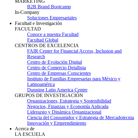
MARKETING
B2B Brand Bootcamp
In-Company
Soluciones Empresariales
Facultad e Investigación
FACULTAD
Conoce a nuestra Facultad
Facultad Global
CENTROS DE EXCELENCIA
FAIR Center for Financial Access, Inclusion and
Research
Centro de Evolución Digital
Centro de Comercio Detallista
Centro de Empresas Conscientes
Instituto de Familias Empresarias para México y
Latinoamérica
Dunning Latin America Centre
GRUPOS DE INVESTIGACIÓN
Organizaciones, Estrategia y Sostenibilidad
Negocios, Finanzas y Economía Aplicada
Liderazgo y Dinámica Organizacional
Ciencia del Consumidor y Estrategia de Mercadotecnia
Innovación y Emprendimiento
Acerca de
LA ESCUELA