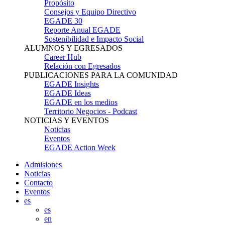
Propósito
Consejos y Equipo Directivo
EGADE 30
Reporte Anual EGADE
Sostenibilidad e Impacto Social
ALUMNOS Y EGRESADOS
Career Hub
Relación con Egresados
PUBLICACIONES PARA LA COMUNIDAD
EGADE Insights
EGADE Ideas
EGADE en los medios
Territorio Negocios - Podcast
NOTICIAS Y EVENTOS
Noticias
Eventos
EGADE Action Week
Admisiones
Noticias
Contacto
Eventos
es
es
en