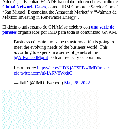
Además, la Facultad EGADE ha colaborado en el desarrollo de
Global Network Cases
, como “IBM Corporate Service Corps”,
“San Miguel: Expanding the Amaranth Market” y “Walmart de
México: Investing in Renewable Energy”.
El décimo aniversario de GNAM se celebró con
una serie de
paneles
organizados por IMD para toda la comunidad GNAM.
Business education must be transformed if it is going to
meet the evolving needs of the business world. This
according to experts in a series of panels at the
@AdvancedMgmt
10th anniversary celebration.
Learn more:
https://t.co/vUDKjATSFB
#IMDImpact
pic.twitter.com/uMARV8WxkC
— IMD (@IMD_Bschool)
May 28, 2022