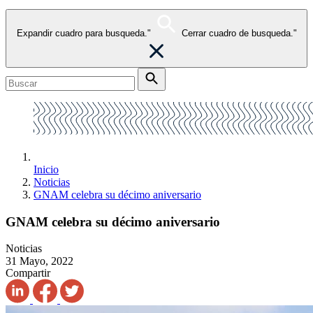
Expandir cuadro para busqueda."
Cerrar cuadro de busqueda."
Inicio
Noticias
GNAM celebra su décimo aniversario
GNAM celebra su décimo aniversario
Noticias
31 Mayo, 2022
Compartir