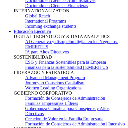
Doctorado en Ciencias Administrativas
Doctorado en Ciencias Financieras
INTERNATIONALIZATION
Global Reach
International Programs
Incoming exchange students
Educación Ejecutiva
DIGITAL TECHNOLOGY & DATA ANALYTICS
AI Generativa y disrupción digital en los Negocios |
EMERITUS
IA para Altos Directivos
SOSTENIBILIDAD
ESG y Finanzas Sostenibles para la Empresa
Finanzas para la sustentabilidad | EMERITUS
LIDERAZGO Y ESTRATEGIA
Advanced Management Program
Journey to Conscious Capitalism
Women Leading Organizations
GOBIERNO CORPORATIVO
Formación de Consejeros de Administración
Familias Empresarias Líderes
Gobernanza Climática para Consejeros y Altos
Directivos
Creación de Valor en la Familia Empresaria
Formación de Consejeros de Administración | Intensivo