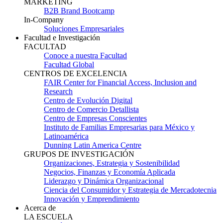
MARKETING
B2B Brand Bootcamp
In-Company
Soluciones Empresariales
Facultad e Investigación
FACULTAD
Conoce a nuestra Facultad
Facultad Global
CENTROS DE EXCELENCIA
FAIR Center for Financial Access, Inclusion and
Research
Centro de Evolución Digital
Centro de Comercio Detallista
Centro de Empresas Conscientes
Instituto de Familias Empresarias para México y
Latinoamérica
Dunning Latin America Centre
GRUPOS DE INVESTIGACIÓN
Organizaciones, Estrategia y Sostenibilidad
Negocios, Finanzas y Economía Aplicada
Liderazgo y Dinámica Organizacional
Ciencia del Consumidor y Estrategia de Mercadotecnia
Innovación y Emprendimiento
Acerca de
LA ESCUELA