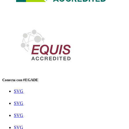
Conecta con #EGADE
SVG
SVG
SVG
SVG