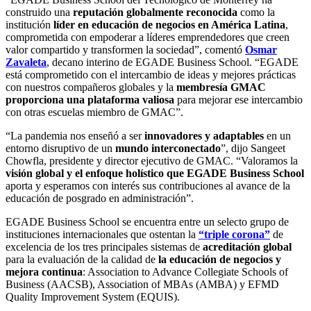
construido una
reputación globalmente reconocida
como la
institución
líder en educación de negocios en América Latina
,
comprometida con empoderar a líderes emprendedores que creen
valor compartido y transformen la sociedad”, comentó
Osmar
Zavaleta
, decano interino de EGADE Business School. “EGADE
está comprometido con el intercambio de ideas y mejores prácticas
con nuestros compañeros globales y la
membresía GMAC
proporciona una plataforma valiosa
para mejorar ese intercambio
con otras escuelas miembro de GMAC”.
“La pandemia nos enseñó a ser
innovadores y adaptables
en un
entorno disruptivo de un
mundo interconectado
”, dijo Sangeet
Chowfla, presidente y director ejecutivo de GMAC. “Valoramos la
visión global y el enfoque holístico que EGADE Business School
aporta y esperamos con interés sus contribuciones al avance de la
educación de posgrado en administración”.
EGADE Business School se encuentra entre un selecto grupo de
instituciones internacionales que ostentan la
“triple corona”
de
excelencia de los tres principales sistemas de
acreditación global
para la evaluación de la calidad de
la educación de negocios y
mejora continua
: Association to Advance Collegiate Schools of
Business (AACSB), Association of MBAs (AMBA) y EFMD
Quality Improvement System (EQUIS).