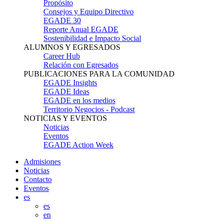
Propósito
Consejos y Equipo Directivo
EGADE 30
Reporte Anual EGADE
Sostenibilidad e Impacto Social
ALUMNOS Y EGRESADOS
Career Hub
Relación con Egresados
PUBLICACIONES PARA LA COMUNIDAD
EGADE Insights
EGADE Ideas
EGADE en los medios
Territorio Negocios - Podcast
NOTICIAS Y EVENTOS
Noticias
Eventos
EGADE Action Week
Admisiones
Noticias
Contacto
Eventos
es
es
en