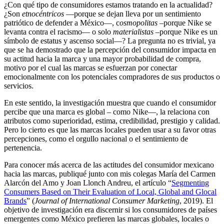
¿Con qué tipo de consumidores estamos tratando en la actualidad?
¿Son
etnocéntricos
—porque se dejan lleva por un sentimiento
patriótico de defender a México—, c
osmopolitas
–porque Nike se
levanta contra el racismo— o solo
materialistas
–porque Nike es un
símbolo de estatus y ascenso social—? La pregunta no es trivial, ya
que se ha demostrado que la percepción del consumidor impacta en
su actitud hacia la marca y una mayor probabilidad de compra,
motivo por el cual las marcas se esfuerzan por conectar
emocionalmente con los potenciales compradores de sus productos o
servicios.
En este sentido, la investigación muestra que cuando el consumidor
percibe que una marca es global – como Nike—, la relaciona con
atributos como superioridad, estima, credibilidad, prestigio y calidad.
Pero lo cierto es que las marcas locales pueden usar a su favor otras
percepciones, como el orgullo nacional o el sentimiento de
pertenencia.
Para conocer más acerca de las actitudes del consumidor mexicano
hacia las marcas, publiqué junto con mis colegas María del Carmen
Alarcón del Amo y Joan Llonch Andreu, el artículo “
Segmenting
Consumers Based on Their Evaluation of Local, Global and Glocal
Brands
” (
Journal of International Consumer Marketing
, 2019). El
objetivo de investigación era discernir si los consumidores de países
emergentes como México prefieren las marcas globales, locales o