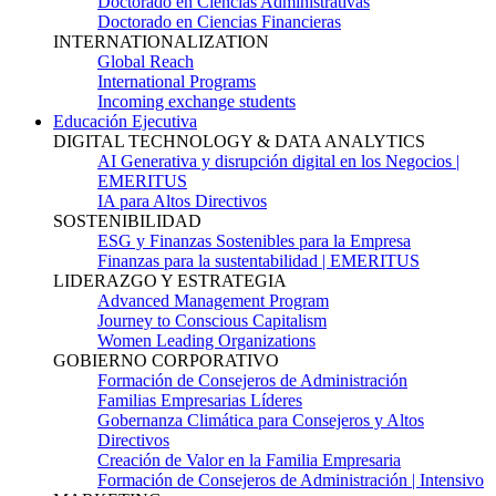
Doctorado en Ciencias Administrativas
Doctorado en Ciencias Financieras
INTERNATIONALIZATION
Global Reach
International Programs
Incoming exchange students
Educación Ejecutiva
DIGITAL TECHNOLOGY & DATA ANALYTICS
AI Generativa y disrupción digital en los Negocios |
EMERITUS
IA para Altos Directivos
SOSTENIBILIDAD
ESG y Finanzas Sostenibles para la Empresa
Finanzas para la sustentabilidad | EMERITUS
LIDERAZGO Y ESTRATEGIA
Advanced Management Program
Journey to Conscious Capitalism
Women Leading Organizations
GOBIERNO CORPORATIVO
Formación de Consejeros de Administración
Familias Empresarias Líderes
Gobernanza Climática para Consejeros y Altos
Directivos
Creación de Valor en la Familia Empresaria
Formación de Consejeros de Administración | Intensivo