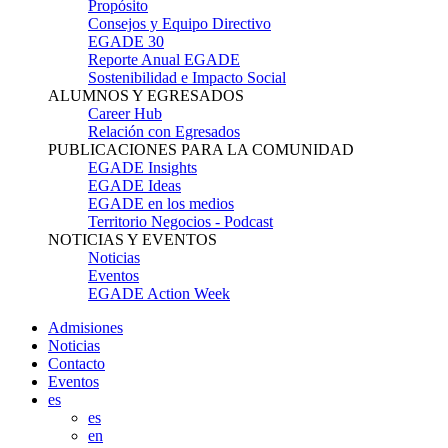
Propósito
Consejos y Equipo Directivo
EGADE 30
Reporte Anual EGADE
Sostenibilidad e Impacto Social
ALUMNOS Y EGRESADOS
Career Hub
Relación con Egresados
PUBLICACIONES PARA LA COMUNIDAD
EGADE Insights
EGADE Ideas
EGADE en los medios
Territorio Negocios - Podcast
NOTICIAS Y EVENTOS
Noticias
Eventos
EGADE Action Week
Admisiones
Noticias
Contacto
Eventos
es
es
en