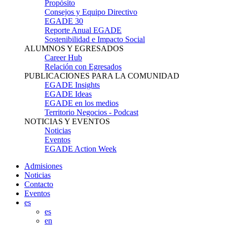
Propósito
Consejos y Equipo Directivo
EGADE 30
Reporte Anual EGADE
Sostenibilidad e Impacto Social
ALUMNOS Y EGRESADOS
Career Hub
Relación con Egresados
PUBLICACIONES PARA LA COMUNIDAD
EGADE Insights
EGADE Ideas
EGADE en los medios
Territorio Negocios - Podcast
NOTICIAS Y EVENTOS
Noticias
Eventos
EGADE Action Week
Admisiones
Noticias
Contacto
Eventos
es
es
en