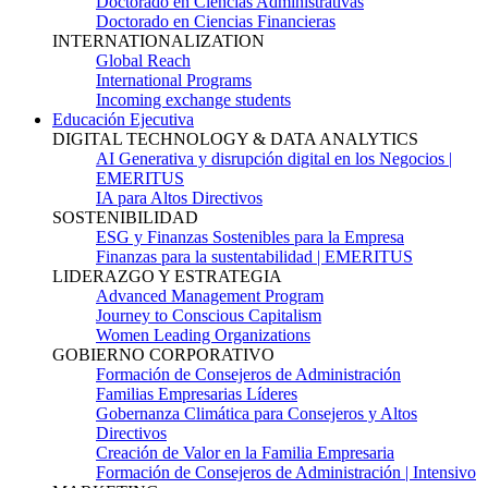
Doctorado en Ciencias Administrativas
Doctorado en Ciencias Financieras
INTERNATIONALIZATION
Global Reach
International Programs
Incoming exchange students
Educación Ejecutiva
DIGITAL TECHNOLOGY & DATA ANALYTICS
AI Generativa y disrupción digital en los Negocios |
EMERITUS
IA para Altos Directivos
SOSTENIBILIDAD
ESG y Finanzas Sostenibles para la Empresa
Finanzas para la sustentabilidad | EMERITUS
LIDERAZGO Y ESTRATEGIA
Advanced Management Program
Journey to Conscious Capitalism
Women Leading Organizations
GOBIERNO CORPORATIVO
Formación de Consejeros de Administración
Familias Empresarias Líderes
Gobernanza Climática para Consejeros y Altos
Directivos
Creación de Valor en la Familia Empresaria
Formación de Consejeros de Administración | Intensivo