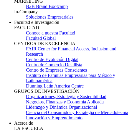
MARKETING
B2B Brand Bootcamp
In-Company
Soluciones Empresariales
Facultad e Investigación
FACULTAD
Conoce a nuestra Facultad
Facultad Global
CENTROS DE EXCELENCIA
FAIR Center for Financial Access, Inclusion and
Research
Centro de Evolución Digital
Centro de Comercio Detallista
Centro de Empresas Conscientes
Instituto de Familias Empresarias para México y
Latinoamérica
Dunning Latin America Centre
GRUPOS DE INVESTIGACIÓN
Organizaciones, Estrategia y Sostenibilidad
Negocios, Finanzas y Economía Aplicada
Liderazgo y Dinámica Organizacional
Ciencia del Consumidor y Estrategia de Mercadotecnia
Innovación y Emprendimiento
Acerca de
LA ESCUELA