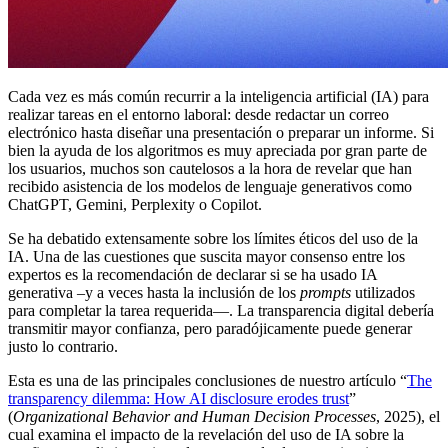
Cada vez es más común recurrir a la inteligencia artificial (IA) para
realizar tareas en el entorno laboral: desde redactar un correo
electrónico hasta diseñar una presentación o preparar un informe. Si
bien la ayuda de los algoritmos es muy apreciada por gran parte de
los usuarios, muchos son cautelosos a la hora de revelar que han
recibido asistencia de los modelos de lenguaje generativos como
ChatGPT, Gemini, Perplexity o Copilot.
Se ha debatido extensamente sobre los límites éticos del uso de la
IA. Una de las cuestiones que suscita mayor consenso entre los
expertos es la recomendación de declarar si se ha usado IA
generativa –y a veces hasta la inclusión de los
prompts
utilizados
para completar la tarea requerida—. La transparencia digital debería
transmitir mayor confianza, pero paradójicamente puede generar
justo lo contrario.
Esta es una de las principales conclusiones de nuestro artículo “
The
transparency dilemma: How AI disclosure erodes trust
”
(
Organizational Behavior and Human Decision Processes
, 2025), el
cual examina el impacto de la revelación del uso de IA sobre la