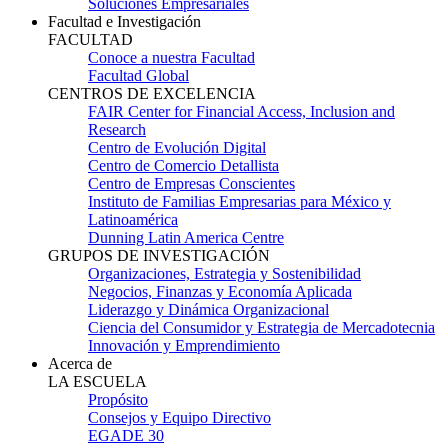
Soluciones Empresariales
Facultad e Investigación
FACULTAD
Conoce a nuestra Facultad
Facultad Global
CENTROS DE EXCELENCIA
FAIR Center for Financial Access, Inclusion and
Research
Centro de Evolución Digital
Centro de Comercio Detallista
Centro de Empresas Conscientes
Instituto de Familias Empresarias para México y
Latinoamérica
Dunning Latin America Centre
GRUPOS DE INVESTIGACIÓN
Organizaciones, Estrategia y Sostenibilidad
Negocios, Finanzas y Economía Aplicada
Liderazgo y Dinámica Organizacional
Ciencia del Consumidor y Estrategia de Mercadotecnia
Innovación y Emprendimiento
Acerca de
LA ESCUELA
Propósito
Consejos y Equipo Directivo
EGADE 30