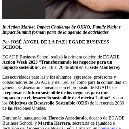
In Action Market, Impact Challenge by OXXO, Family Night e
Impact Summit forman parte de la agenda de actividades.
Por
JOSÉ ÁNGEL DE LA PAZ | EGADE BUSINESS
SCHOOL
EGADE Business School realizó la primera edición de
EGADE
Action Week 2023
“
Transformando los negocios para un
impacto sostenible
”, del 18 al 20 de abril en su
sede Monterrey
.
Las actividades para las y los alumnos, egresados, profesores y
colaboradores de EGADE y del Tec, así como para la comunidad en
general, se diseñaron alineadas con el propósito de EGADE de
"repensar el futuro sostenible de los negocios para que
impacten en el desarrollo sostenible de América Latina”
, y con
los
Objetivos de Desarrollo Sostenible (ODS)
de la Agenda 2030
de las Naciones Unidas.
Durante la inauguración,
Horacio Arredondo
, decano de EGADE
Business School, y
Martha Herrera
, secretaria de Igualdad e
Inclusión del Gobierno de Nuevo León, firmaron un
convenio de