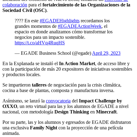
colaboración
para el
fortalecimiento de las Organizaciones de la
Sociedad Civil (OSC)
.
???? En este
#EGADEHighlights
recordamos los
grandes momentos de
#EGADEActionWeek
, el
espacio en donde analizamos cómo transformar los
negocios para un impacto sostenible.
https://t.co/aHVq4RuqHS
— EGADE Business School (@egade)
April 29, 2023
En la Explanada se instaló el
In Action Market
, de acceso libre y
con la participación de más 20 expositores de iniciativas sostenibles
y productos locales.
Se impartieron
talleres
de negociación para la crisis climática,
cocina a base de plantas, composta y manufactura inversa.
Asímismo, se lanzó la
convocatoria
del
Impact Challenge by
OXXO
, un reto virtual para las y los alumnos de EGADE a nivel
nacional, con metodología
Design Thinking
en
Minecraft
.
Por su parte, las y los alumnos y egresados de EGADE disfrutaron
una exclusiva
Family Night
con la proyección de una película
animada.