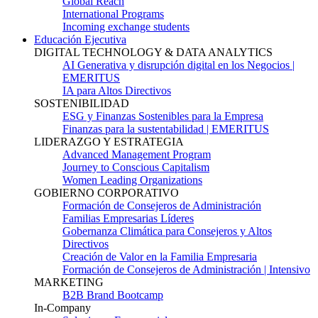
Global Reach
International Programs
Incoming exchange students
Educación Ejecutiva
DIGITAL TECHNOLOGY & DATA ANALYTICS
AI Generativa y disrupción digital en los Negocios |
EMERITUS
IA para Altos Directivos
SOSTENIBILIDAD
ESG y Finanzas Sostenibles para la Empresa
Finanzas para la sustentabilidad | EMERITUS
LIDERAZGO Y ESTRATEGIA
Advanced Management Program
Journey to Conscious Capitalism
Women Leading Organizations
GOBIERNO CORPORATIVO
Formación de Consejeros de Administración
Familias Empresarias Líderes
Gobernanza Climática para Consejeros y Altos
Directivos
Creación de Valor en la Familia Empresaria
Formación de Consejeros de Administración | Intensivo
MARKETING
B2B Brand Bootcamp
In-Company