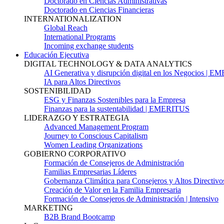
Doctorado en Ciencias Administrativas
Doctorado en Ciencias Financieras
INTERNATIONALIZATION
Global Reach
International Programs
Incoming exchange students
Educación Ejecutiva
DIGITAL TECHNOLOGY & DATA ANALYTICS
AI Generativa y disrupción digital en los Negocios | 
IA para Altos Directivos
SOSTENIBILIDAD
ESG y Finanzas Sostenibles para la Empresa
Finanzas para la sustentabilidad | EMERITUS
LIDERAZGO Y ESTRATEGIA
Advanced Management Program
Journey to Conscious Capitalism
Women Leading Organizations
GOBIERNO CORPORATIVO
Formación de Consejeros de Administración
Familias Empresarias Líderes
Gobernanza Climática para Consejeros y Altos Directivo
Creación de Valor en la Familia Empresaria
Formación de Consejeros de Administración | Intensivo
MARKETING
B2B Brand Bootcamp