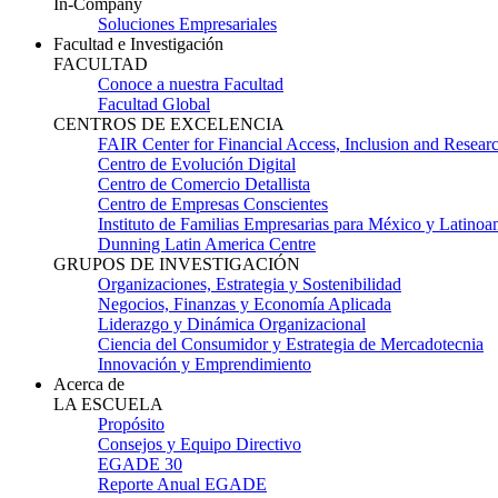
In-Company
Soluciones Empresariales
Facultad e Investigación
FACULTAD
Conoce a nuestra Facultad
Facultad Global
CENTROS DE EXCELENCIA
FAIR Center for Financial Access, Inclusion and Resear
Centro de Evolución Digital
Centro de Comercio Detallista
Centro de Empresas Conscientes
Instituto de Familias Empresarias para México y Latinoa
Dunning Latin America Centre
GRUPOS DE INVESTIGACIÓN
Organizaciones, Estrategia y Sostenibilidad
Negocios, Finanzas y Economía Aplicada
Liderazgo y Dinámica Organizacional
Ciencia del Consumidor y Estrategia de Mercadotecnia
Innovación y Emprendimiento
Acerca de
LA ESCUELA
Propósito
Consejos y Equipo Directivo
EGADE 30
Reporte Anual EGADE