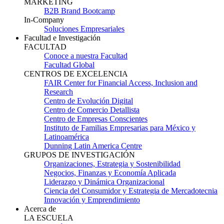
MARKETING
B2B Brand Bootcamp
In-Company
Soluciones Empresariales
Facultad e Investigación
FACULTAD
Conoce a nuestra Facultad
Facultad Global
CENTROS DE EXCELENCIA
FAIR Center for Financial Access, Inclusion and
Research
Centro de Evolución Digital
Centro de Comercio Detallista
Centro de Empresas Conscientes
Instituto de Familias Empresarias para México y
Latinoamérica
Dunning Latin America Centre
GRUPOS DE INVESTIGACIÓN
Organizaciones, Estrategia y Sostenibilidad
Negocios, Finanzas y Economía Aplicada
Liderazgo y Dinámica Organizacional
Ciencia del Consumidor y Estrategia de Mercadotecnia
Innovación y Emprendimiento
Acerca de
LA ESCUELA