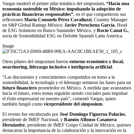
Vargas moderó el primer pilar temático del simposium,
“
Hacía una
economía sostenible en México: impulsando la adopción de
prácticas financieras responsables”
, en el que compartieron sus
reflexiones
María Consuelo Pérez Cavallazzi
, Country Manager
en S&P Global Ratings México;
Javier Perochena García
, Head
de ESG Solutions en Banco Santander México, y
Rocío Canal G.
,
socia de Sostenibilidad ESG en Deloitte Spanish Latin America.
Image
Otros pilares del simposium fueron
entorno económico y fiscal,
nearshoring, liderazgo inclusivo e inteligencia artificial
.
“Las discusiones y conocimientos compartidos en torno a la
sostenibilidad, la tecnología y el liderazgo sentaron las bases para un
futuro financiero
prometedor en México. A medida que avanzamos
hacia el futuro, estos temas seguirán siendo cruciales para impulsar
el éxito empresarial en nuestro país”, comentó Vargas, quien
también fungió como
vicepresidente del simposium
.
El evento fue encabezado por
José Domingo Figueroa Palacios
,
presidente de IMEF Nacional, y
Ramón Alfonso Casanova
Hernández
, presidente de IMEF Grupo Ciudad de México, quienes
destacaron la importancia de la colaboración y la innovación en la