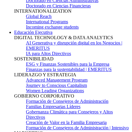
Doctorado en Ciencias Administrativas
Doctorado en Ciencias Financieras
INTERNATIONALIZATION
Global Reach
International Programs
Incoming exchange students
Educación Ejecutiva
DIGITAL TECHNOLOGY & DATA ANALYTICS
AI Generativa y disrupción digital en los Negocios |
EMERITUS
IA para Altos Directivos
SOSTENIBILIDAD
ESG y Finanzas Sostenibles para la Empresa
Finanzas para la sustentabilidad | EMERITUS
LIDERAZGO Y ESTRATEGIA
Advanced Management Program
Journey to Conscious Capitalism
Women Leading Organizations
GOBIERNO CORPORATIVO
Formación de Consejeros de Administración
Familias Empresarias Líderes
Gobernanza Climática para Consejeros y Altos
Directivos
Creación de Valor en la Familia Empresaria
Formación de Consejeros de Administración | Intensivo