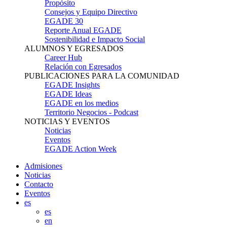
Propósito
Consejos y Equipo Directivo
EGADE 30
Reporte Anual EGADE
Sostenibilidad e Impacto Social
ALUMNOS Y EGRESADOS
Career Hub
Relación con Egresados
PUBLICACIONES PARA LA COMUNIDAD
EGADE Insights
EGADE Ideas
EGADE en los medios
Territorio Negocios - Podcast
NOTICIAS Y EVENTOS
Noticias
Eventos
EGADE Action Week
Admisiones
Noticias
Contacto
Eventos
es
es
en