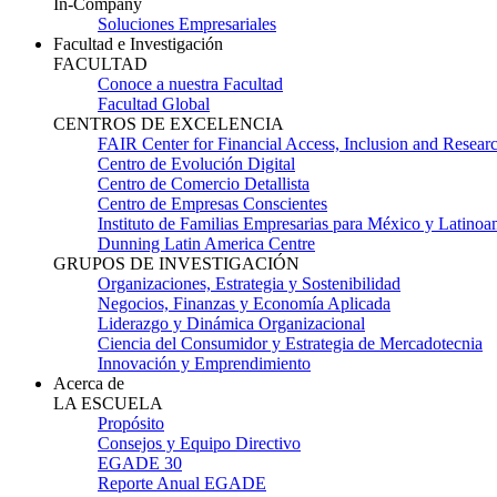
In-Company
Soluciones Empresariales
Facultad e Investigación
FACULTAD
Conoce a nuestra Facultad
Facultad Global
CENTROS DE EXCELENCIA
FAIR Center for Financial Access, Inclusion and Resear
Centro de Evolución Digital
Centro de Comercio Detallista
Centro de Empresas Conscientes
Instituto de Familias Empresarias para México y Latinoa
Dunning Latin America Centre
GRUPOS DE INVESTIGACIÓN
Organizaciones, Estrategia y Sostenibilidad
Negocios, Finanzas y Economía Aplicada
Liderazgo y Dinámica Organizacional
Ciencia del Consumidor y Estrategia de Mercadotecnia
Innovación y Emprendimiento
Acerca de
LA ESCUELA
Propósito
Consejos y Equipo Directivo
EGADE 30
Reporte Anual EGADE