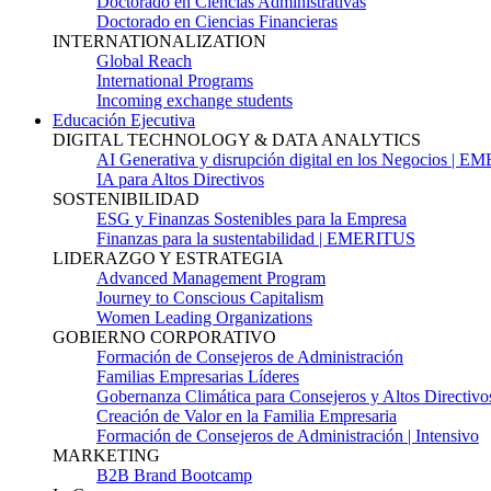
Doctorado en Ciencias Administrativas
Doctorado en Ciencias Financieras
INTERNATIONALIZATION
Global Reach
International Programs
Incoming exchange students
Educación Ejecutiva
DIGITAL TECHNOLOGY & DATA ANALYTICS
AI Generativa y disrupción digital en los Negocios | 
IA para Altos Directivos
SOSTENIBILIDAD
ESG y Finanzas Sostenibles para la Empresa
Finanzas para la sustentabilidad | EMERITUS
LIDERAZGO Y ESTRATEGIA
Advanced Management Program
Journey to Conscious Capitalism
Women Leading Organizations
GOBIERNO CORPORATIVO
Formación de Consejeros de Administración
Familias Empresarias Líderes
Gobernanza Climática para Consejeros y Altos Directivo
Creación de Valor en la Familia Empresaria
Formación de Consejeros de Administración | Intensivo
MARKETING
B2B Brand Bootcamp