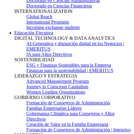
Doctorado en Ciencias Administrativas
Doctorado en Ciencias Financieras
INTERNATIONALIZATION
Global Reach
International Programs
Incoming exchange students
Educación Ejecutiva
DIGITAL TECHNOLOGY & DATA ANALYTICS
AI Generativa y disrupción digital en los Negocios |
EMERITUS
IA para Altos Directivos
SOSTENIBILIDAD
ESG y Finanzas Sostenibles para la Empresa
Finanzas para la sustentabilidad | EMERITUS
LIDERAZGO Y ESTRATEGIA
Advanced Management Program
Journey to Conscious Capitalism
Women Leading Organizations
GOBIERNO CORPORATIVO
Formación de Consejeros de Administración
Familias Empresarias Líderes
Gobernanza Climática para Consejeros y Altos
Directivos
Creación de Valor en la Familia Empresaria
Formación de Consejeros de Administración | Intensivo