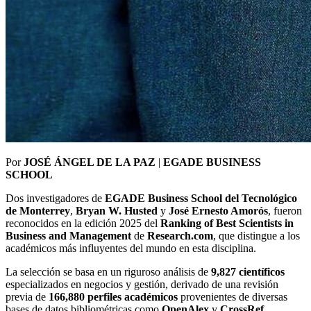
Por
JOSÉ ÁNGEL DE LA PAZ
|
EGADE BUSINESS
SCHOOL
Dos investigadores de
EGADE Business School del Tecnológico
de Monterrey
,
Bryan W. Husted
y
José Ernesto Amorós
, fueron
reconocidos en la edición 2025 del
Ranking of Best Scientists in
Business and Management
de
Research.com
, que distingue a los
académicos más influyentes del mundo en esta disciplina.
La selección se basa en un riguroso análisis de
9,827 científicos
especializados en negocios y gestión, derivado de una revisión
previa de
166,880 perfiles académicos
provenientes de diversas
bases de datos bibliométricas como
OpenAlex
y
CrossRef
.