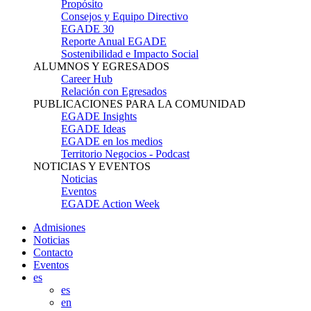
Propósito
Consejos y Equipo Directivo
EGADE 30
Reporte Anual EGADE
Sostenibilidad e Impacto Social
ALUMNOS Y EGRESADOS
Career Hub
Relación con Egresados
PUBLICACIONES PARA LA COMUNIDAD
EGADE Insights
EGADE Ideas
EGADE en los medios
Territorio Negocios - Podcast
NOTICIAS Y EVENTOS
Noticias
Eventos
EGADE Action Week
Admisiones
Noticias
Contacto
Eventos
es
es
en