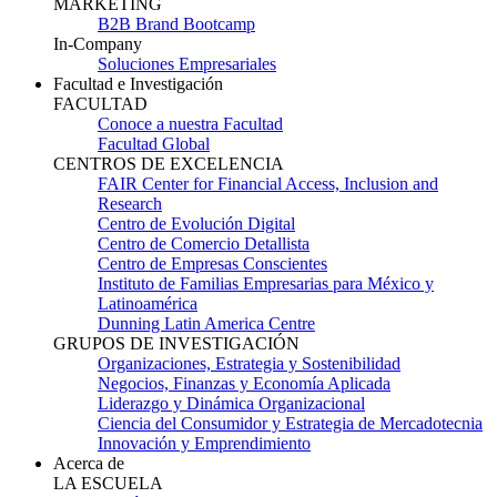
MARKETING
B2B Brand Bootcamp
In-Company
Soluciones Empresariales
Facultad e Investigación
FACULTAD
Conoce a nuestra Facultad
Facultad Global
CENTROS DE EXCELENCIA
FAIR Center for Financial Access, Inclusion and
Research
Centro de Evolución Digital
Centro de Comercio Detallista
Centro de Empresas Conscientes
Instituto de Familias Empresarias para México y
Latinoamérica
Dunning Latin America Centre
GRUPOS DE INVESTIGACIÓN
Organizaciones, Estrategia y Sostenibilidad
Negocios, Finanzas y Economía Aplicada
Liderazgo y Dinámica Organizacional
Ciencia del Consumidor y Estrategia de Mercadotecnia
Innovación y Emprendimiento
Acerca de
LA ESCUELA