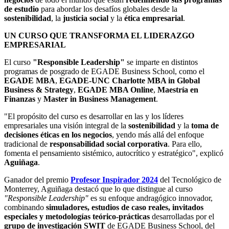
de estudio
para abordar los desafíos globales desde la
sostenibilidad
, la
justicia social
y la
ética empresarial
.
UN CURSO QUE TRANSFORMA EL LIDERAZGO
EMPRESARIAL
El curso
"Responsible Leadership"
se imparte en distintos
programas de posgrado de EGADE Business School, como el
EGADE MBA
,
EGADE-UNC Charlotte MBA in Global
Business & Strategy
,
EGADE MBA Online
,
Maestría en
Finanzas
y
Master in Business Management
.
"El propósito del curso es desarrollar en las y los líderes
empresariales una visión integral de la
sostenibilidad
y la
toma de
decisiones éticas en los negocios
, yendo más allá del enfoque
tradicional de
responsabilidad social corporativa
. Para ello,
fomenta el pensamiento sistémico, autocrítico y estratégico", explicó
Aguiñaga
.
Ganador del premio
Profesor Inspirador 2024
del Tecnológico de
Monterrey, Aguiñaga destacó que lo que distingue al curso
"Responsible Leadership"
es su enfoque andragógico innovador,
combinando
simuladores, estudios de caso reales, invitados
especiales y metodologías teórico-prácticas
desarrolladas por el
grupo de investigación SWIT
de EGADE Business School, del