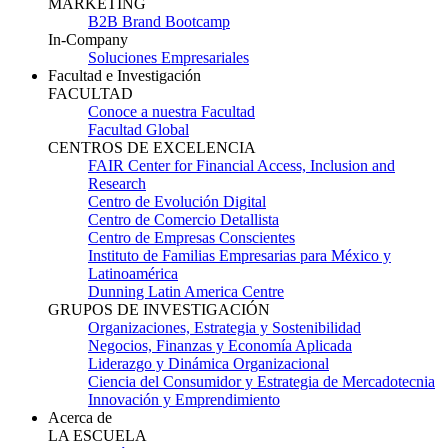
MARKETING
B2B Brand Bootcamp
In-Company
Soluciones Empresariales
Facultad e Investigación
FACULTAD
Conoce a nuestra Facultad
Facultad Global
CENTROS DE EXCELENCIA
FAIR Center for Financial Access, Inclusion and
Research
Centro de Evolución Digital
Centro de Comercio Detallista
Centro de Empresas Conscientes
Instituto de Familias Empresarias para México y
Latinoamérica
Dunning Latin America Centre
GRUPOS DE INVESTIGACIÓN
Organizaciones, Estrategia y Sostenibilidad
Negocios, Finanzas y Economía Aplicada
Liderazgo y Dinámica Organizacional
Ciencia del Consumidor y Estrategia de Mercadotecnia
Innovación y Emprendimiento
Acerca de
LA ESCUELA