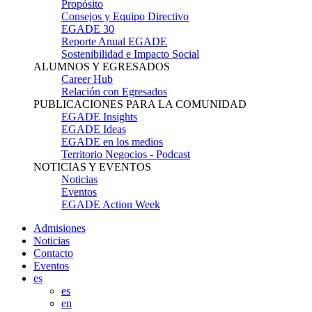
Propósito
Consejos y Equipo Directivo
EGADE 30
Reporte Anual EGADE
Sostenibilidad e Impacto Social
ALUMNOS Y EGRESADOS
Career Hub
Relación con Egresados
PUBLICACIONES PARA LA COMUNIDAD
EGADE Insights
EGADE Ideas
EGADE en los medios
Territorio Negocios - Podcast
NOTICIAS Y EVENTOS
Noticias
Eventos
EGADE Action Week
Admisiones
Noticias
Contacto
Eventos
es
es
en