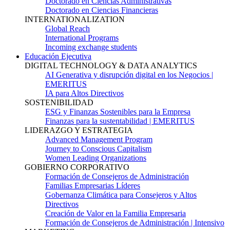
Doctorado en Ciencias Administrativas
Doctorado en Ciencias Financieras
INTERNATIONALIZATION
Global Reach
International Programs
Incoming exchange students
Educación Ejecutiva
DIGITAL TECHNOLOGY & DATA ANALYTICS
AI Generativa y disrupción digital en los Negocios |
EMERITUS
IA para Altos Directivos
SOSTENIBILIDAD
ESG y Finanzas Sostenibles para la Empresa
Finanzas para la sustentabilidad | EMERITUS
LIDERAZGO Y ESTRATEGIA
Advanced Management Program
Journey to Conscious Capitalism
Women Leading Organizations
GOBIERNO CORPORATIVO
Formación de Consejeros de Administración
Familias Empresarias Líderes
Gobernanza Climática para Consejeros y Altos
Directivos
Creación de Valor en la Familia Empresaria
Formación de Consejeros de Administración | Intensivo