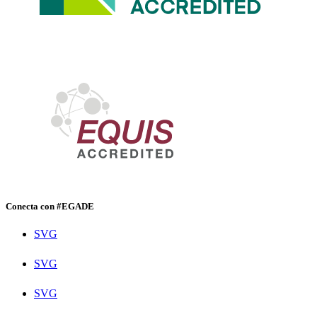
Conecta con #EGADE
SVG
SVG
SVG