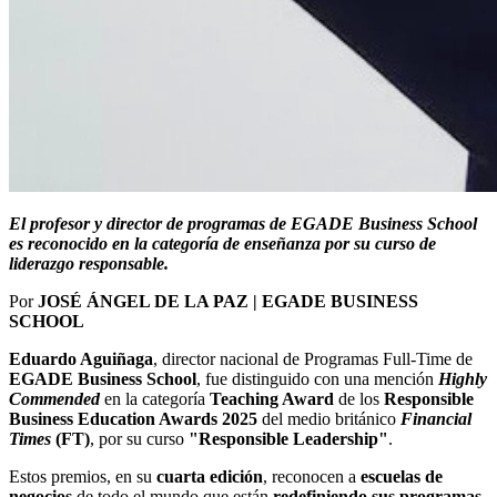
El profesor y director de programas de EGADE Business School
es reconocido en la categoría de enseñanza por su curso de
liderazgo responsable.
Por
JOSÉ ÁNGEL DE LA PAZ | EGADE BUSINESS
SCHOOL
Eduardo Aguiñaga
, director nacional de Programas Full-Time de
EGADE Business School
, fue distinguido con una mención
Highly
Commended
en la categoría
Teaching Award
de los
Responsible
Business Education Awards 2025
del medio británico
Financial
Times
(FT)
, por su curso
"Responsible Leadership"
.
Estos premios, en su
cuarta edición
, reconocen a
escuelas de
negocios
de todo el mundo que están
redefiniendo sus programas