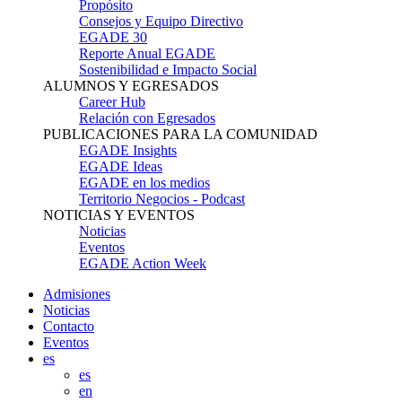
Propósito
Consejos y Equipo Directivo
EGADE 30
Reporte Anual EGADE
Sostenibilidad e Impacto Social
ALUMNOS Y EGRESADOS
Career Hub
Relación con Egresados
PUBLICACIONES PARA LA COMUNIDAD
EGADE Insights
EGADE Ideas
EGADE en los medios
Territorio Negocios - Podcast
NOTICIAS Y EVENTOS
Noticias
Eventos
EGADE Action Week
Admisiones
Noticias
Contacto
Eventos
es
es
en