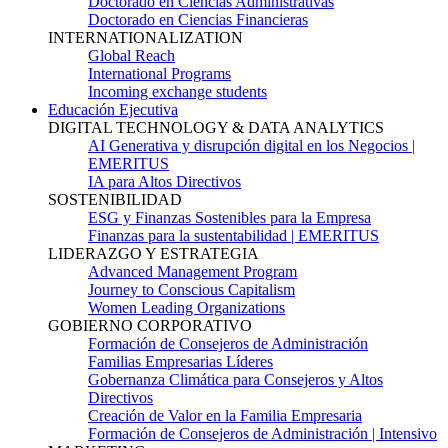
Doctorado en Ciencias Administrativas
Doctorado en Ciencias Financieras
INTERNATIONALIZATION
Global Reach
International Programs
Incoming exchange students
Educación Ejecutiva
DIGITAL TECHNOLOGY & DATA ANALYTICS
AI Generativa y disrupción digital en los Negocios |
EMERITUS
IA para Altos Directivos
SOSTENIBILIDAD
ESG y Finanzas Sostenibles para la Empresa
Finanzas para la sustentabilidad | EMERITUS
LIDERAZGO Y ESTRATEGIA
Advanced Management Program
Journey to Conscious Capitalism
Women Leading Organizations
GOBIERNO CORPORATIVO
Formación de Consejeros de Administración
Familias Empresarias Líderes
Gobernanza Climática para Consejeros y Altos
Directivos
Creación de Valor en la Familia Empresaria
Formación de Consejeros de Administración | Intensivo