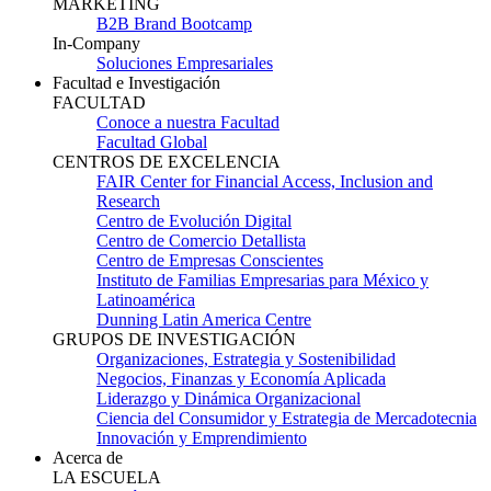
MARKETING
B2B Brand Bootcamp
In-Company
Soluciones Empresariales
Facultad e Investigación
FACULTAD
Conoce a nuestra Facultad
Facultad Global
CENTROS DE EXCELENCIA
FAIR Center for Financial Access, Inclusion and
Research
Centro de Evolución Digital
Centro de Comercio Detallista
Centro de Empresas Conscientes
Instituto de Familias Empresarias para México y
Latinoamérica
Dunning Latin America Centre
GRUPOS DE INVESTIGACIÓN
Organizaciones, Estrategia y Sostenibilidad
Negocios, Finanzas y Economía Aplicada
Liderazgo y Dinámica Organizacional
Ciencia del Consumidor y Estrategia de Mercadotecnia
Innovación y Emprendimiento
Acerca de
LA ESCUELA