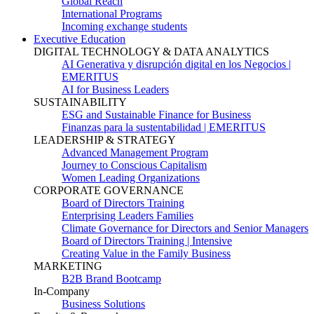
Global Reach
International Programs
Incoming exchange students
Executive Education
DIGITAL TECHNOLOGY & DATA ANALYTICS
AI Generativa y disrupción digital en los Negocios |
EMERITUS
AI for Business Leaders
SUSTAINABILITY
ESG and Sustainable Finance for Business
Finanzas para la sustentabilidad | EMERITUS
LEADERSHIP & STRATEGY
Advanced Management Program
Journey to Conscious Capitalism
Women Leading Organizations
CORPORATE GOVERNANCE
Board of Directors Training
Enterprising Leaders Families
Climate Governance for Directors and Senior Managers
Board of Directors Training | Intensive
Creating Value in the Family Business
MARKETING
B2B Brand Bootcamp
In-Company
Business Solutions