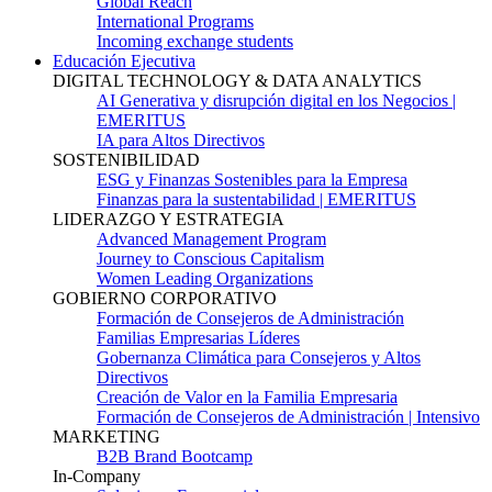
Global Reach
International Programs
Incoming exchange students
Educación Ejecutiva
DIGITAL TECHNOLOGY & DATA ANALYTICS
AI Generativa y disrupción digital en los Negocios |
EMERITUS
IA para Altos Directivos
SOSTENIBILIDAD
ESG y Finanzas Sostenibles para la Empresa
Finanzas para la sustentabilidad | EMERITUS
LIDERAZGO Y ESTRATEGIA
Advanced Management Program
Journey to Conscious Capitalism
Women Leading Organizations
GOBIERNO CORPORATIVO
Formación de Consejeros de Administración
Familias Empresarias Líderes
Gobernanza Climática para Consejeros y Altos
Directivos
Creación de Valor en la Familia Empresaria
Formación de Consejeros de Administración | Intensivo
MARKETING
B2B Brand Bootcamp
In-Company