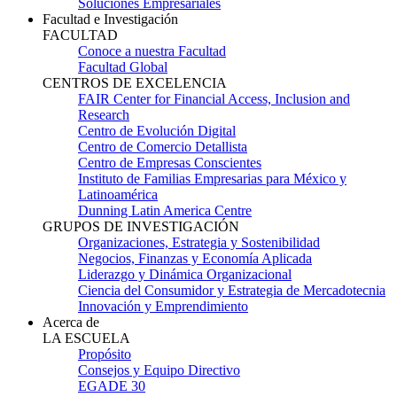
Soluciones Empresariales
Facultad e Investigación
FACULTAD
Conoce a nuestra Facultad
Facultad Global
CENTROS DE EXCELENCIA
FAIR Center for Financial Access, Inclusion and
Research
Centro de Evolución Digital
Centro de Comercio Detallista
Centro de Empresas Conscientes
Instituto de Familias Empresarias para México y
Latinoamérica
Dunning Latin America Centre
GRUPOS DE INVESTIGACIÓN
Organizaciones, Estrategia y Sostenibilidad
Negocios, Finanzas y Economía Aplicada
Liderazgo y Dinámica Organizacional
Ciencia del Consumidor y Estrategia de Mercadotecnia
Innovación y Emprendimiento
Acerca de
LA ESCUELA
Propósito
Consejos y Equipo Directivo
EGADE 30