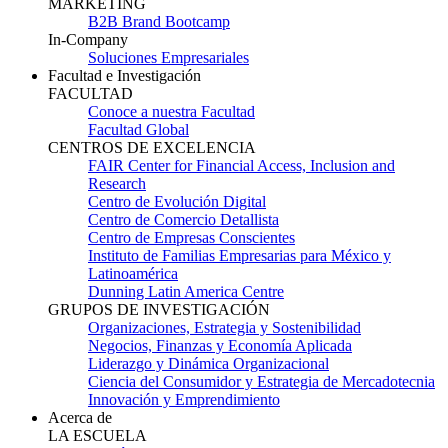
MARKETING
B2B Brand Bootcamp
In-Company
Soluciones Empresariales
Facultad e Investigación
FACULTAD
Conoce a nuestra Facultad
Facultad Global
CENTROS DE EXCELENCIA
FAIR Center for Financial Access, Inclusion and
Research
Centro de Evolución Digital
Centro de Comercio Detallista
Centro de Empresas Conscientes
Instituto de Familias Empresarias para México y
Latinoamérica
Dunning Latin America Centre
GRUPOS DE INVESTIGACIÓN
Organizaciones, Estrategia y Sostenibilidad
Negocios, Finanzas y Economía Aplicada
Liderazgo y Dinámica Organizacional
Ciencia del Consumidor y Estrategia de Mercadotecnia
Innovación y Emprendimiento
Acerca de
LA ESCUELA