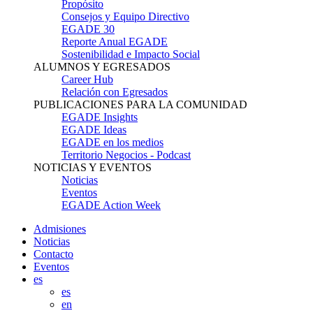
Propósito
Consejos y Equipo Directivo
EGADE 30
Reporte Anual EGADE
Sostenibilidad e Impacto Social
ALUMNOS Y EGRESADOS
Career Hub
Relación con Egresados
PUBLICACIONES PARA LA COMUNIDAD
EGADE Insights
EGADE Ideas
EGADE en los medios
Territorio Negocios - Podcast
NOTICIAS Y EVENTOS
Noticias
Eventos
EGADE Action Week
Admisiones
Noticias
Contacto
Eventos
es
es
en