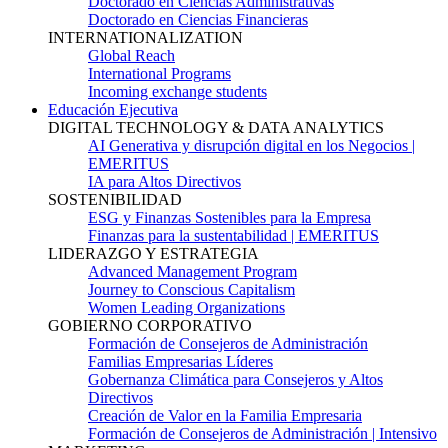
Doctorado en Ciencias Administrativas
Doctorado en Ciencias Financieras
INTERNATIONALIZATION
Global Reach
International Programs
Incoming exchange students
Educación Ejecutiva
DIGITAL TECHNOLOGY & DATA ANALYTICS
AI Generativa y disrupción digital en los Negocios |
EMERITUS
IA para Altos Directivos
SOSTENIBILIDAD
ESG y Finanzas Sostenibles para la Empresa
Finanzas para la sustentabilidad | EMERITUS
LIDERAZGO Y ESTRATEGIA
Advanced Management Program
Journey to Conscious Capitalism
Women Leading Organizations
GOBIERNO CORPORATIVO
Formación de Consejeros de Administración
Familias Empresarias Líderes
Gobernanza Climática para Consejeros y Altos
Directivos
Creación de Valor en la Familia Empresaria
Formación de Consejeros de Administración | Intensivo