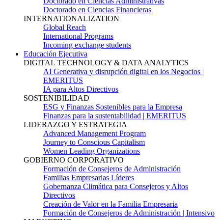
Doctorado en Ciencias Administrativas
Doctorado en Ciencias Financieras
INTERNATIONALIZATION
Global Reach
International Programs
Incoming exchange students
Educación Ejecutiva
DIGITAL TECHNOLOGY & DATA ANALYTICS
AI Generativa y disrupción digital en los Negocios |
EMERITUS
IA para Altos Directivos
SOSTENIBILIDAD
ESG y Finanzas Sostenibles para la Empresa
Finanzas para la sustentabilidad | EMERITUS
LIDERAZGO Y ESTRATEGIA
Advanced Management Program
Journey to Conscious Capitalism
Women Leading Organizations
GOBIERNO CORPORATIVO
Formación de Consejeros de Administración
Familias Empresarias Líderes
Gobernanza Climática para Consejeros y Altos
Directivos
Creación de Valor en la Familia Empresaria
Formación de Consejeros de Administración | Intensivo