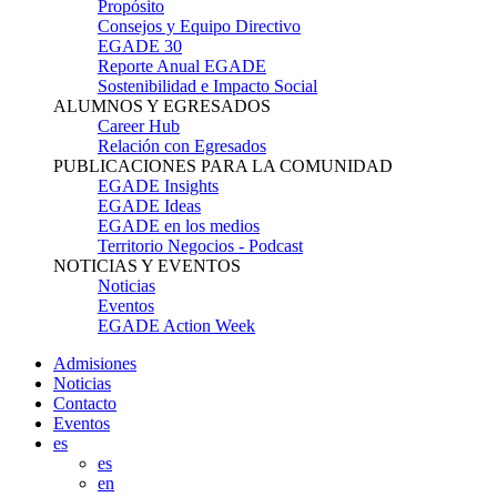
Propósito
Consejos y Equipo Directivo
EGADE 30
Reporte Anual EGADE
Sostenibilidad e Impacto Social
ALUMNOS Y EGRESADOS
Career Hub
Relación con Egresados
PUBLICACIONES PARA LA COMUNIDAD
EGADE Insights
EGADE Ideas
EGADE en los medios
Territorio Negocios - Podcast
NOTICIAS Y EVENTOS
Noticias
Eventos
EGADE Action Week
Admisiones
Noticias
Contacto
Eventos
es
es
en