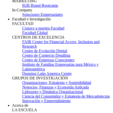
MARKETING
B2B Brand Bootcamp
In-Company
Soluciones Empresariales
Facultad e Investigación
FACULTAD
Conoce a nuestra Facultad
Facultad Global
CENTROS DE EXCELENCIA
FAIR Center for Financial Access, Inclusion and
Research
Centro de Evolución Digital
Centro de Comercio Detallista
Centro de Empresas Conscientes
Instituto de Familias Empresarias para México y
Latinoamérica
Dunning Latin America Centre
GRUPOS DE INVESTIGACIÓN
Organizaciones, Estrategia y Sostenibilidad
Negocios, Finanzas y Economía Aplicada
Liderazgo y Dinámica Organizacional
Ciencia del Consumidor y Estrategia de Mercadotecnia
Innovación y Emprendimiento
Acerca de
LA ESCUELA