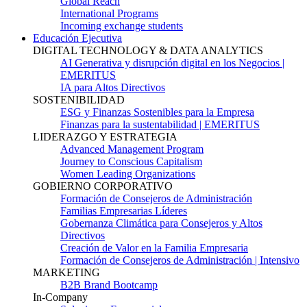
Global Reach
International Programs
Incoming exchange students
Educación Ejecutiva
DIGITAL TECHNOLOGY & DATA ANALYTICS
AI Generativa y disrupción digital en los Negocios |
EMERITUS
IA para Altos Directivos
SOSTENIBILIDAD
ESG y Finanzas Sostenibles para la Empresa
Finanzas para la sustentabilidad | EMERITUS
LIDERAZGO Y ESTRATEGIA
Advanced Management Program
Journey to Conscious Capitalism
Women Leading Organizations
GOBIERNO CORPORATIVO
Formación de Consejeros de Administración
Familias Empresarias Líderes
Gobernanza Climática para Consejeros y Altos
Directivos
Creación de Valor en la Familia Empresaria
Formación de Consejeros de Administración | Intensivo
MARKETING
B2B Brand Bootcamp
In-Company