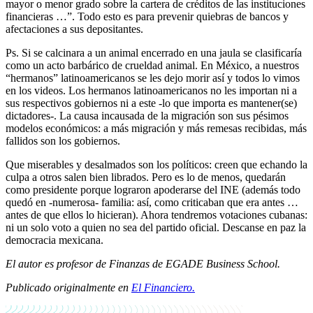
mayor o menor grado sobre la cartera de créditos de las instituciones
financieras …”. Todo esto es para prevenir quiebras de bancos y
afectaciones a sus depositantes.
Ps. Si se calcinara a un animal encerrado en una jaula se clasificaría
como un acto barbárico de crueldad animal. En México, a nuestros
“hermanos” latinoamericanos se les dejo morir así y todos lo vimos
en los videos. Los hermanos latinoamericanos no les importan ni a
sus respectivos gobiernos ni a este -lo que importa es mantener(se)
dictadores-. La causa incausada de la migración son sus pésimos
modelos económicos: a más migración y más remesas recibidas, más
fallidos son los gobiernos.
Que miserables y desalmados son los políticos: creen que echando la
culpa a otros salen bien librados. Pero es lo de menos, quedarán
como presidente porque lograron apoderarse del INE (además todo
quedó en -numerosa- familia: así, como criticaban que era antes …
antes de que ellos lo hicieran). Ahora tendremos votaciones cubanas:
ni un solo voto a quien no sea del partido oficial. Descanse en paz la
democracia mexicana.
El autor es profesor de Finanzas de EGADE Business School.
Publicado originalmente en
El Financiero.