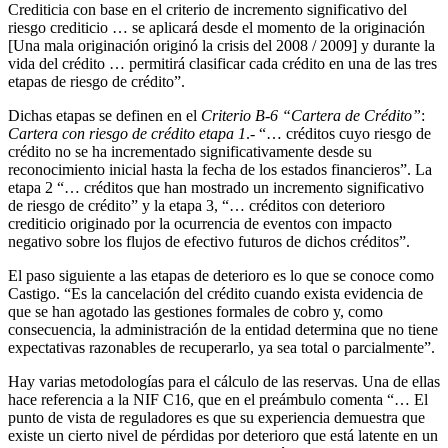
Crediticia con base en el criterio de incremento significativo del
riesgo crediticio … se aplicará desde el momento de la originación
[Una mala originación originó la crisis del 2008 / 2009] y durante la
vida del crédito … permitirá clasificar cada crédito en una de las tres
etapas de riesgo de crédito”.
Dichas etapas se definen en el
Criterio B-6 “Cartera de Crédito”
:
Cartera con riesgo de crédito etapa 1
.- “… créditos cuyo riesgo de
crédito no se ha incrementado significativamente desde su
reconocimiento inicial hasta la fecha de los estados financieros”. La
etapa 2 “… créditos que han mostrado un incremento significativo
de riesgo de crédito” y la etapa 3, “… créditos con deterioro
crediticio originado por la ocurrencia de eventos con impacto
negativo sobre los flujos de efectivo futuros de dichos créditos”.
El paso siguiente a las etapas de deterioro es lo que se conoce como
Castigo. “Es la cancelación del crédito cuando exista evidencia de
que se han agotado las gestiones formales de cobro y, como
consecuencia, la administración de la entidad determina que no tiene
expectativas razonables de recuperarlo, ya sea total o parcialmente”.
Hay varias metodologías para el cálculo de las reservas. Una de ellas
hace referencia a la NIF C16, que en el preámbulo comenta “… El
punto de vista de reguladores es que su experiencia demuestra que
existe un cierto nivel de pérdidas por deterioro que está latente en un