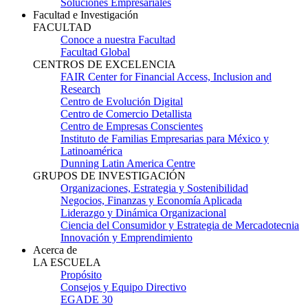
Soluciones Empresariales
Facultad e Investigación
FACULTAD
Conoce a nuestra Facultad
Facultad Global
CENTROS DE EXCELENCIA
FAIR Center for Financial Access, Inclusion and
Research
Centro de Evolución Digital
Centro de Comercio Detallista
Centro de Empresas Conscientes
Instituto de Familias Empresarias para México y
Latinoamérica
Dunning Latin America Centre
GRUPOS DE INVESTIGACIÓN
Organizaciones, Estrategia y Sostenibilidad
Negocios, Finanzas y Economía Aplicada
Liderazgo y Dinámica Organizacional
Ciencia del Consumidor y Estrategia de Mercadotecnia
Innovación y Emprendimiento
Acerca de
LA ESCUELA
Propósito
Consejos y Equipo Directivo
EGADE 30