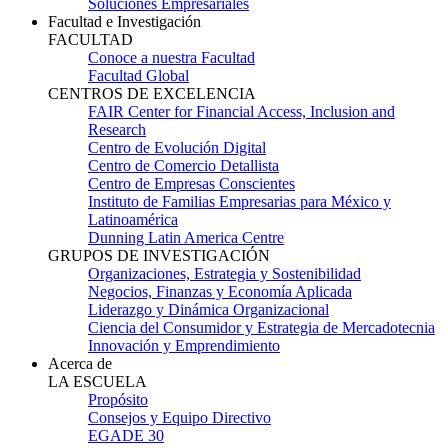
Soluciones Empresariales
Facultad e Investigación
FACULTAD
Conoce a nuestra Facultad
Facultad Global
CENTROS DE EXCELENCIA
FAIR Center for Financial Access, Inclusion and
Research
Centro de Evolución Digital
Centro de Comercio Detallista
Centro de Empresas Conscientes
Instituto de Familias Empresarias para México y
Latinoamérica
Dunning Latin America Centre
GRUPOS DE INVESTIGACIÓN
Organizaciones, Estrategia y Sostenibilidad
Negocios, Finanzas y Economía Aplicada
Liderazgo y Dinámica Organizacional
Ciencia del Consumidor y Estrategia de Mercadotecnia
Innovación y Emprendimiento
Acerca de
LA ESCUELA
Propósito
Consejos y Equipo Directivo
EGADE 30