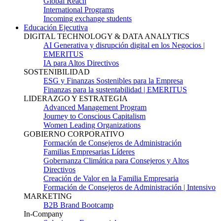
Global Reach
International Programs
Incoming exchange students
Educación Ejecutiva
DIGITAL TECHNOLOGY & DATA ANALYTICS
AI Generativa y disrupción digital en los Negocios |
EMERITUS
IA para Altos Directivos
SOSTENIBILIDAD
ESG y Finanzas Sostenibles para la Empresa
Finanzas para la sustentabilidad | EMERITUS
LIDERAZGO Y ESTRATEGIA
Advanced Management Program
Journey to Conscious Capitalism
Women Leading Organizations
GOBIERNO CORPORATIVO
Formación de Consejeros de Administración
Familias Empresarias Líderes
Gobernanza Climática para Consejeros y Altos
Directivos
Creación de Valor en la Familia Empresaria
Formación de Consejeros de Administración | Intensivo
MARKETING
B2B Brand Bootcamp
In-Company