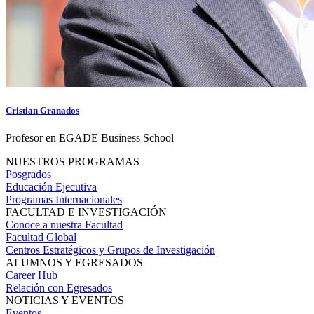
Cristian Granados
Profesor en EGADE Business School
NUESTROS PROGRAMAS
Posgrados
Educación Ejecutiva
Programas Internacionales
FACULTAD E INVESTIGACIÓN
Conoce a nuestra Facultad
Facultad Global
Centros Estratégicos y Grupos de Investigación
ALUMNOS Y EGRESADOS
Career Hub
Relación con Egresados
NOTICIAS Y EVENTOS
Eventos