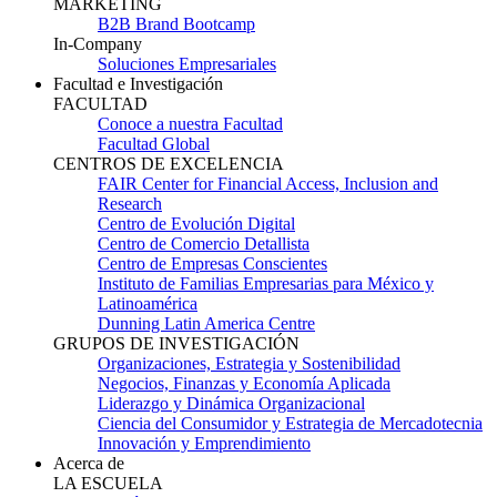
MARKETING
B2B Brand Bootcamp
In-Company
Soluciones Empresariales
Facultad e Investigación
FACULTAD
Conoce a nuestra Facultad
Facultad Global
CENTROS DE EXCELENCIA
FAIR Center for Financial Access, Inclusion and
Research
Centro de Evolución Digital
Centro de Comercio Detallista
Centro de Empresas Conscientes
Instituto de Familias Empresarias para México y
Latinoamérica
Dunning Latin America Centre
GRUPOS DE INVESTIGACIÓN
Organizaciones, Estrategia y Sostenibilidad
Negocios, Finanzas y Economía Aplicada
Liderazgo y Dinámica Organizacional
Ciencia del Consumidor y Estrategia de Mercadotecnia
Innovación y Emprendimiento
Acerca de
LA ESCUELA