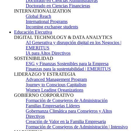
Doctorado en Ciencias Administrativas
Doctorado en Ciencias Financieras
INTERNATIONALIZATION
Global Reach
International Programs
Incoming exchange students
Educación Ejecutiva
DIGITAL TECHNOLOGY & DATA ANALYTICS
AI Generativa y disrupción digital en los Negocios |
EMERITUS
IA para Altos Directivos
SOSTENIBILIDAD
ESG y Finanzas Sostenibles para la Empresa
Finanzas para la sustentabilidad | EMERITUS
LIDERAZGO Y ESTRATEGIA
Advanced Management Program
Journey to Conscious Capitalism
Women Leading Organizations
GOBIERNO CORPORATIVO
Formación de Consejeros de Administración
Familias Empresarias Líderes
Gobernanza Climática para Consejeros y Altos
Directivos
Creación de Valor en la Familia Empresaria
Formación de Consejeros de Administración | Intensivo