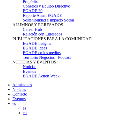
Propósito
Consejos y Equipo Directivo
EGADE 30
Reporte Anual EGADE
Sostenibilidad e Impacto Social
ALUMNOS Y EGRESADOS
Career Hub
Relación con Egresados
PUBLICACIONES PARA LA COMUNIDAD
EGADE Insights
EGADE Ideas
EGADE en los medios
Territorio Negocios - Podcast
NOTICIAS Y EVENTOS
Noticias
Eventos
EGADE Action Week
Admisiones
Noticias
Contacto
Eventos
es
es
en