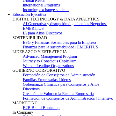
Global Reach
International Programs
Incoming exchange students
Educación Ejecutiva
DIGITAL TECHNOLOGY & DATA ANALYTICS
AI Generativa y disrupción digital en los Negocios |
EMERITUS
IA para Altos Directivos
SOSTENIBILIDAD
ESG y Finanzas Sostenibles para la Empresa
Finanzas para la sustentabilidad | EMERITUS
LIDERAZGO Y ESTRATEGIA
Advanced Management Program
Journey to Conscious Capitalism
Women Leading Organizations
GOBIERNO CORPORATIVO
Formación de Consejeros de Administración
Familias Empresarias Líderes
Gobernanza Climática para Consejeros y Altos
Directivos
Creación de Valor en la Familia Empresaria
Formación de Consejeros de Administración | Intensivo
MARKETING
B2B Brand Bootcamp
In-Company