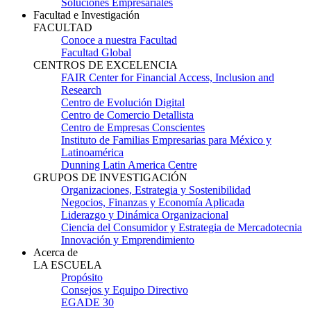
Soluciones Empresariales
Facultad e Investigación
FACULTAD
Conoce a nuestra Facultad
Facultad Global
CENTROS DE EXCELENCIA
FAIR Center for Financial Access, Inclusion and
Research
Centro de Evolución Digital
Centro de Comercio Detallista
Centro de Empresas Conscientes
Instituto de Familias Empresarias para México y
Latinoamérica
Dunning Latin America Centre
GRUPOS DE INVESTIGACIÓN
Organizaciones, Estrategia y Sostenibilidad
Negocios, Finanzas y Economía Aplicada
Liderazgo y Dinámica Organizacional
Ciencia del Consumidor y Estrategia de Mercadotecnia
Innovación y Emprendimiento
Acerca de
LA ESCUELA
Propósito
Consejos y Equipo Directivo
EGADE 30