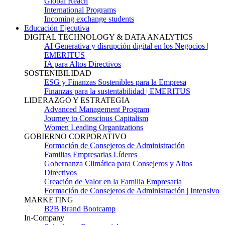
Global Reach
International Programs
Incoming exchange students
Educación Ejecutiva
DIGITAL TECHNOLOGY & DATA ANALYTICS
AI Generativa y disrupción digital en los Negocios |
EMERITUS
IA para Altos Directivos
SOSTENIBILIDAD
ESG y Finanzas Sostenibles para la Empresa
Finanzas para la sustentabilidad | EMERITUS
LIDERAZGO Y ESTRATEGIA
Advanced Management Program
Journey to Conscious Capitalism
Women Leading Organizations
GOBIERNO CORPORATIVO
Formación de Consejeros de Administración
Familias Empresarias Líderes
Gobernanza Climática para Consejeros y Altos
Directivos
Creación de Valor en la Familia Empresaria
Formación de Consejeros de Administración | Intensivo
MARKETING
B2B Brand Bootcamp
In-Company