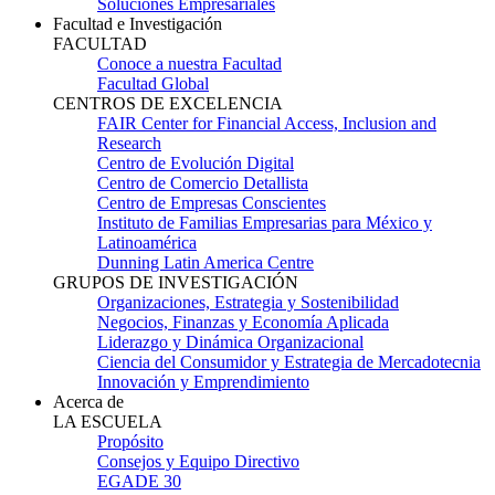
Soluciones Empresariales
Facultad e Investigación
FACULTAD
Conoce a nuestra Facultad
Facultad Global
CENTROS DE EXCELENCIA
FAIR Center for Financial Access, Inclusion and
Research
Centro de Evolución Digital
Centro de Comercio Detallista
Centro de Empresas Conscientes
Instituto de Familias Empresarias para México y
Latinoamérica
Dunning Latin America Centre
GRUPOS DE INVESTIGACIÓN
Organizaciones, Estrategia y Sostenibilidad
Negocios, Finanzas y Economía Aplicada
Liderazgo y Dinámica Organizacional
Ciencia del Consumidor y Estrategia de Mercadotecnia
Innovación y Emprendimiento
Acerca de
LA ESCUELA
Propósito
Consejos y Equipo Directivo
EGADE 30