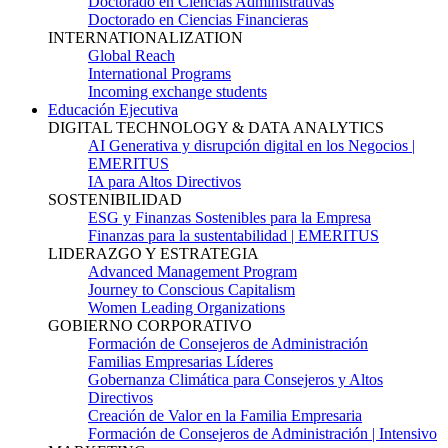
Doctorado en Ciencias Administrativas
Doctorado en Ciencias Financieras
INTERNATIONALIZATION
Global Reach
International Programs
Incoming exchange students
Educación Ejecutiva
DIGITAL TECHNOLOGY & DATA ANALYTICS
AI Generativa y disrupción digital en los Negocios |
EMERITUS
IA para Altos Directivos
SOSTENIBILIDAD
ESG y Finanzas Sostenibles para la Empresa
Finanzas para la sustentabilidad | EMERITUS
LIDERAZGO Y ESTRATEGIA
Advanced Management Program
Journey to Conscious Capitalism
Women Leading Organizations
GOBIERNO CORPORATIVO
Formación de Consejeros de Administración
Familias Empresarias Líderes
Gobernanza Climática para Consejeros y Altos
Directivos
Creación de Valor en la Familia Empresaria
Formación de Consejeros de Administración | Intensivo