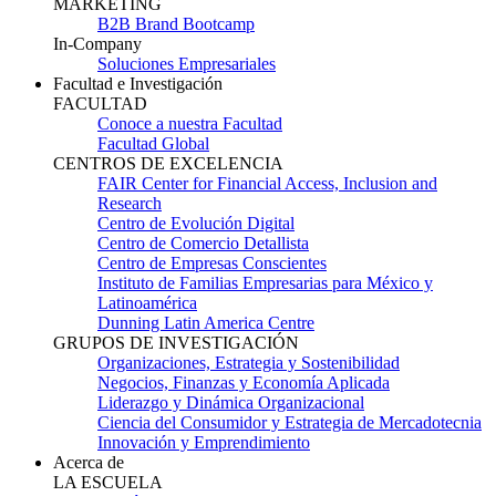
MARKETING
B2B Brand Bootcamp
In-Company
Soluciones Empresariales
Facultad e Investigación
FACULTAD
Conoce a nuestra Facultad
Facultad Global
CENTROS DE EXCELENCIA
FAIR Center for Financial Access, Inclusion and
Research
Centro de Evolución Digital
Centro de Comercio Detallista
Centro de Empresas Conscientes
Instituto de Familias Empresarias para México y
Latinoamérica
Dunning Latin America Centre
GRUPOS DE INVESTIGACIÓN
Organizaciones, Estrategia y Sostenibilidad
Negocios, Finanzas y Economía Aplicada
Liderazgo y Dinámica Organizacional
Ciencia del Consumidor y Estrategia de Mercadotecnia
Innovación y Emprendimiento
Acerca de
LA ESCUELA