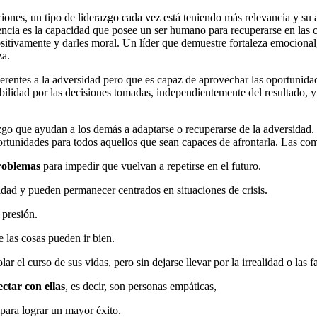
zaciones, un tipo de liderazgo cada vez está teniendo más relevancia y su
iliencia es la capacidad que posee un ser humano para recuperarse en las 
positivamente y darles moral. Un líder que demuestre fortaleza emocional
za.
inherentes a la adversidad pero que es capaz de aprovechar las oportuni
bilidad por las decisiones tomadas, independientemente del resultado, y 
razgo que ayudan a los demás a adaptarse o recuperarse de la adversida
unidades para todos aquellos que sean capaces de afrontarla. Las compet
problemas
para impedir que vuelvan a repetirse en el futuro.
sidad y pueden permanecer centrados en situaciones de crisis.
 presión.
e las cosas pueden ir bien.
r el curso de sus vidas, pero sin dejarse llevar por la irrealidad o las fa
ctar con ellas
, es decir, son personas empáticas,
para lograr un mayor éxito.