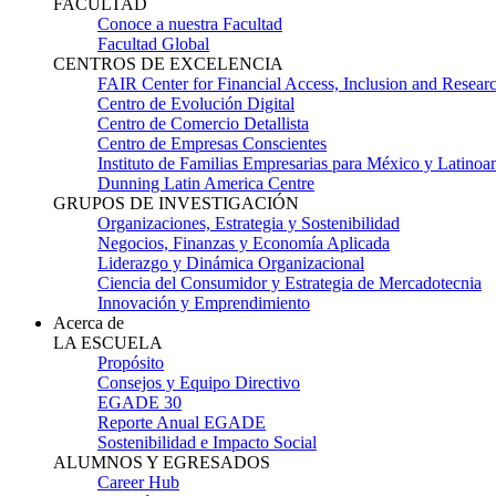
FACULTAD
Conoce a nuestra Facultad
Facultad Global
CENTROS DE EXCELENCIA
FAIR Center for Financial Access, Inclusion and Resear
Centro de Evolución Digital
Centro de Comercio Detallista
Centro de Empresas Conscientes
Instituto de Familias Empresarias para México y Latinoa
Dunning Latin America Centre
GRUPOS DE INVESTIGACIÓN
Organizaciones, Estrategia y Sostenibilidad
Negocios, Finanzas y Economía Aplicada
Liderazgo y Dinámica Organizacional
Ciencia del Consumidor y Estrategia de Mercadotecnia
Innovación y Emprendimiento
Acerca de
LA ESCUELA
Propósito
Consejos y Equipo Directivo
EGADE 30
Reporte Anual EGADE
Sostenibilidad e Impacto Social
ALUMNOS Y EGRESADOS
Career Hub