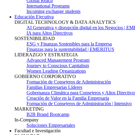
Global Reach
International Programs
Incoming exchange students
Educación Ejecutiva
DIGITAL TECHNOLOGY & DATA ANALYTICS
AI Generativa y disrupción digital en los Negocios | 
IA para Altos Directivos
SOSTENIBILIDAD
ESG y Finanzas Sostenibles para la Empresa
Finanzas para la sustentabilidad | EMERITUS
LIDERAZGO Y ESTRATEGIA
Advanced Management Program
Journey to Conscious Capitalism
Women Leading Organizations
GOBIERNO CORPORATIVO
Formación de Consejeros de Administración
Familias Empresarias Líderes
Gobernanza Climática para Consejeros y Altos Directivo
Creación de Valor en la Familia Empresaria
Formación de Consejeros de Administración | Intensivo
MARKETING
B2B Brand Bootcamp
In-Company
Soluciones Empresariales
Facultad e Investigación