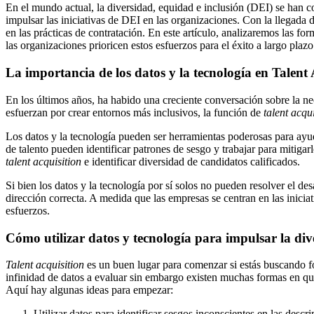
En el mundo actual, la diversidad, equidad e inclusión (DEI) se han c
impulsar las iniciativas de DEI en las organizaciones. Con la llegada d
en las prácticas de contratación. En este artículo, analizaremos las fo
las organizaciones prioricen estos esfuerzos para el éxito a largo pl
La importancia de los datos y la tecnología en Talent 
En los últimos años, ha habido una creciente conversación sobre la n
esfuerzan por crear entornos más inclusivos, la función de
talent acqui
Los datos y la tecnología pueden ser herramientas poderosas para ayud
de talento pueden identificar patrones de sesgo y trabajar para mitig
talent acquisition
e identificar diversidad de candidatos calificados.
Si bien los datos y la tecnología por sí solos no pueden resolver el d
dirección correcta. A medida que las empresas se centran en las inicia
esfuerzos.
Cómo utilizar datos y tecnología para impulsar la div
Talent acquisition
es un buen lugar para comenzar si estás buscando for
infinidad de datos a evaluar sin embargo existen muchas formas en que 
Aquí hay algunas ideas para empezar:
Utilizar datos para identificar sesgos inconscientes en las descr