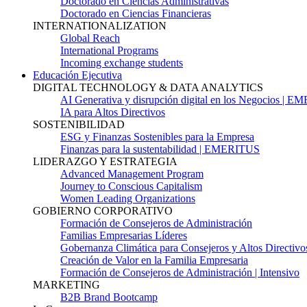
Doctorado en Ciencias Administrativas
Doctorado en Ciencias Financieras
INTERNATIONALIZATION
Global Reach
International Programs
Incoming exchange students
Educación Ejecutiva
DIGITAL TECHNOLOGY & DATA ANALYTICS
AI Generativa y disrupción digital en los Negocios | 
IA para Altos Directivos
SOSTENIBILIDAD
ESG y Finanzas Sostenibles para la Empresa
Finanzas para la sustentabilidad | EMERITUS
LIDERAZGO Y ESTRATEGIA
Advanced Management Program
Journey to Conscious Capitalism
Women Leading Organizations
GOBIERNO CORPORATIVO
Formación de Consejeros de Administración
Familias Empresarias Líderes
Gobernanza Climática para Consejeros y Altos Directivo
Creación de Valor en la Familia Empresaria
Formación de Consejeros de Administración | Intensivo
MARKETING
B2B Brand Bootcamp