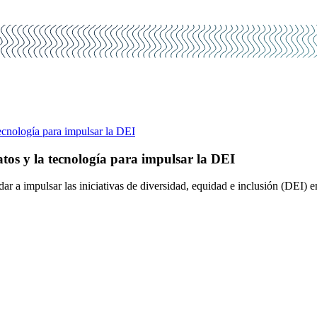
tecnología para impulsar la DEI
atos y la tecnología para impulsar la DEI
r a impulsar las iniciativas de diversidad, equidad e inclusión (DEI) en