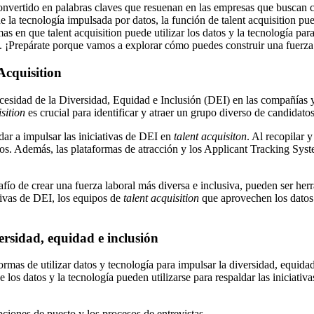
onvertido en palabras claves que resuenan en las empresas que buscan cr
e la tecnología impulsada por datos, la función de talent acquisition pu
rmas en que talent acquisition puede utilizar los datos y la tecnología pa
azo. ¡Prepárate porque vamos a explorar cómo puedes construir una fuerz
Acquisition
ecesidad de la Diversidad, Equidad e Inclusión (DEI) en las compañías 
sition
es crucial para identificar y atraer un grupo diverso de candidatos
ar a impulsar las iniciativas de DEI en
talent acquisiton
. Al recopilar 
arlos. Además, las plataformas de atracción y los Applicant Tracking Sy
esafío de crear una fuerza laboral más diversa e inclusiva, pueden ser he
tivas de DEI, los equipos de
talent acquisition
que aprovechen los datos 
ersidad, equidad e inclusión
mas de utilizar datos y tecnología para impulsar la diversidad, equidad
los datos y la tecnología pueden utilizarse para respaldar las iniciativa
ipciones de puesto y los procesos de entrevistas