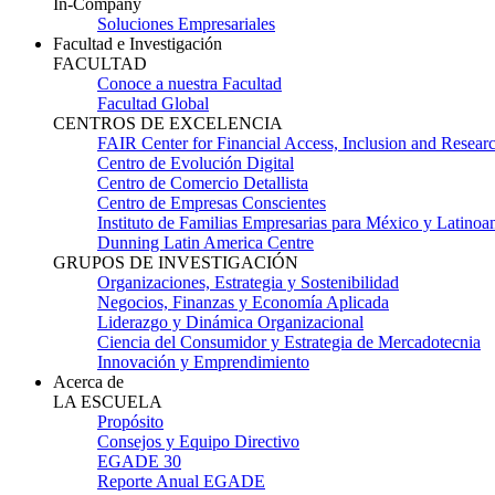
In-Company
Soluciones Empresariales
Facultad e Investigación
FACULTAD
Conoce a nuestra Facultad
Facultad Global
CENTROS DE EXCELENCIA
FAIR Center for Financial Access, Inclusion and Resear
Centro de Evolución Digital
Centro de Comercio Detallista
Centro de Empresas Conscientes
Instituto de Familias Empresarias para México y Latinoa
Dunning Latin America Centre
GRUPOS DE INVESTIGACIÓN
Organizaciones, Estrategia y Sostenibilidad
Negocios, Finanzas y Economía Aplicada
Liderazgo y Dinámica Organizacional
Ciencia del Consumidor y Estrategia de Mercadotecnia
Innovación y Emprendimiento
Acerca de
LA ESCUELA
Propósito
Consejos y Equipo Directivo
EGADE 30
Reporte Anual EGADE