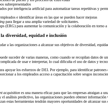
upos subrepresentados
s por inteligencia artificial para automatizar tareas repetitivas y permi
empleados e identificar áreas en las que se pueden hacer mejoras
ing
para llegar a una amplia variedad de solicitantes.
 (ERG) para aumentar la comunicación y la colaboración en torno a la
 la diversidad, equidad e inclusión
dar a las organizaciones a alcanzar sus objetivos de diversidad, equidad
puede suceder de varias maneras, como cuando se recopilan datos de un
omplicada de usar e interpretar, lo cual dificulta el uso de datos y tecn
 para apoyar los esfuerzos de DEI. Por ejemplo, para identificar patrone
porcionar a los empleados acceso a capacitación sobre sesgos inconscie
nt acquisition
es una manera eficaz para que las empresas atraigan a una
 y el análisis predictivo, las organizaciones pueden obtener información
ilizan estas herramientas tendrán mayores oportunidades de alcanzar sus 