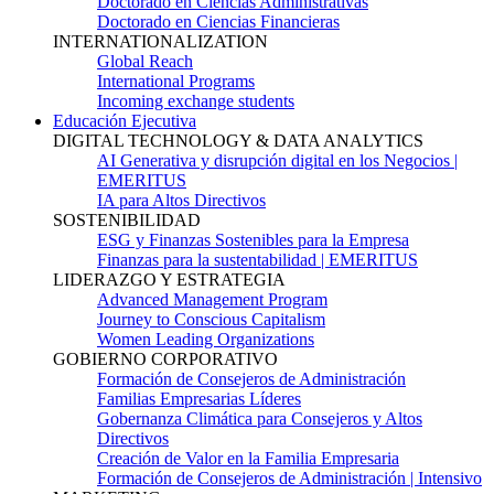
Doctorado en Ciencias Administrativas
Doctorado en Ciencias Financieras
INTERNATIONALIZATION
Global Reach
International Programs
Incoming exchange students
Educación Ejecutiva
DIGITAL TECHNOLOGY & DATA ANALYTICS
AI Generativa y disrupción digital en los Negocios |
EMERITUS
IA para Altos Directivos
SOSTENIBILIDAD
ESG y Finanzas Sostenibles para la Empresa
Finanzas para la sustentabilidad | EMERITUS
LIDERAZGO Y ESTRATEGIA
Advanced Management Program
Journey to Conscious Capitalism
Women Leading Organizations
GOBIERNO CORPORATIVO
Formación de Consejeros de Administración
Familias Empresarias Líderes
Gobernanza Climática para Consejeros y Altos
Directivos
Creación de Valor en la Familia Empresaria
Formación de Consejeros de Administración | Intensivo