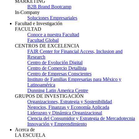
MARKETING
B2B Brand Bootcamp
In-Company
Soluciones Empresariales
Facultad e Investigación
FACULTAD
Conoce a nuestra Facultad
Facultad Global
CENTROS DE EXCELENCIA
FAIR Center for Financial Access, Inclusion and
Research
Centro de Evolución Digital
Centro de Comercio Detallista
Centro de Empresas Conscientes
Instituto de Familias Empresarias para México y
Latinoamérica
Dunning Latin America Centre
GRUPOS DE INVESTIGACIÓN
Organizaciones, Estrategia y Sostenibilidad
Negocios, Finanzas y Economía Aplicada
Liderazgo y Dinámica Organizacional
Ciencia del Consumidor y Estrategia de Mercadotecnia
Innovación y Emprendimiento
Acerca de
LA ESCUELA