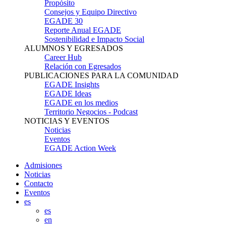
Propósito
Consejos y Equipo Directivo
EGADE 30
Reporte Anual EGADE
Sostenibilidad e Impacto Social
ALUMNOS Y EGRESADOS
Career Hub
Relación con Egresados
PUBLICACIONES PARA LA COMUNIDAD
EGADE Insights
EGADE Ideas
EGADE en los medios
Territorio Negocios - Podcast
NOTICIAS Y EVENTOS
Noticias
Eventos
EGADE Action Week
Admisiones
Noticias
Contacto
Eventos
es
es
en