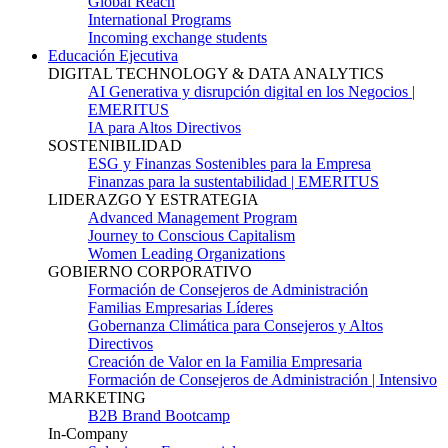
Global Reach
International Programs
Incoming exchange students
Educación Ejecutiva
DIGITAL TECHNOLOGY & DATA ANALYTICS
AI Generativa y disrupción digital en los Negocios |
EMERITUS
IA para Altos Directivos
SOSTENIBILIDAD
ESG y Finanzas Sostenibles para la Empresa
Finanzas para la sustentabilidad | EMERITUS
LIDERAZGO Y ESTRATEGIA
Advanced Management Program
Journey to Conscious Capitalism
Women Leading Organizations
GOBIERNO CORPORATIVO
Formación de Consejeros de Administración
Familias Empresarias Líderes
Gobernanza Climática para Consejeros y Altos
Directivos
Creación de Valor en la Familia Empresaria
Formación de Consejeros de Administración | Intensivo
MARKETING
B2B Brand Bootcamp
In-Company