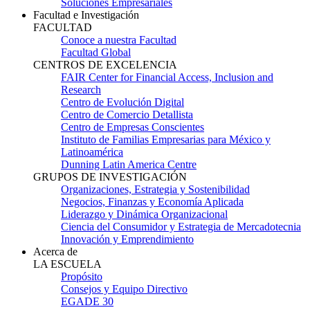
Soluciones Empresariales
Facultad e Investigación
FACULTAD
Conoce a nuestra Facultad
Facultad Global
CENTROS DE EXCELENCIA
FAIR Center for Financial Access, Inclusion and
Research
Centro de Evolución Digital
Centro de Comercio Detallista
Centro de Empresas Conscientes
Instituto de Familias Empresarias para México y
Latinoamérica
Dunning Latin America Centre
GRUPOS DE INVESTIGACIÓN
Organizaciones, Estrategia y Sostenibilidad
Negocios, Finanzas y Economía Aplicada
Liderazgo y Dinámica Organizacional
Ciencia del Consumidor y Estrategia de Mercadotecnia
Innovación y Emprendimiento
Acerca de
LA ESCUELA
Propósito
Consejos y Equipo Directivo
EGADE 30