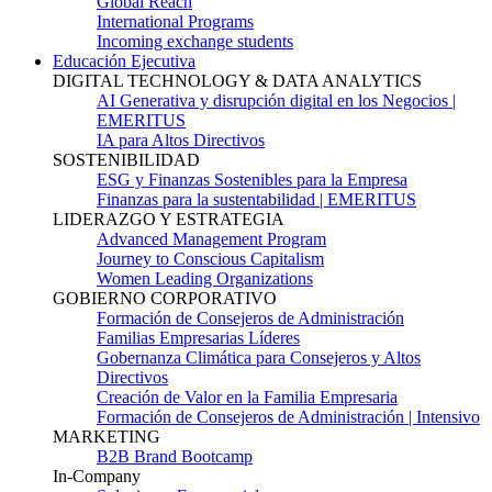
Global Reach
International Programs
Incoming exchange students
Educación Ejecutiva
DIGITAL TECHNOLOGY & DATA ANALYTICS
AI Generativa y disrupción digital en los Negocios |
EMERITUS
IA para Altos Directivos
SOSTENIBILIDAD
ESG y Finanzas Sostenibles para la Empresa
Finanzas para la sustentabilidad | EMERITUS
LIDERAZGO Y ESTRATEGIA
Advanced Management Program
Journey to Conscious Capitalism
Women Leading Organizations
GOBIERNO CORPORATIVO
Formación de Consejeros de Administración
Familias Empresarias Líderes
Gobernanza Climática para Consejeros y Altos
Directivos
Creación de Valor en la Familia Empresaria
Formación de Consejeros de Administración | Intensivo
MARKETING
B2B Brand Bootcamp
In-Company