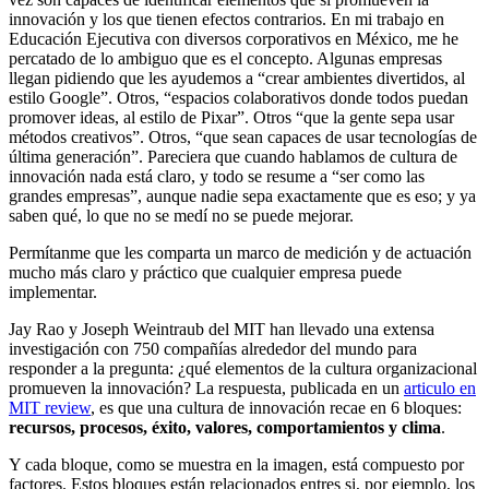
innovación y los que tienen efectos contrarios. En mi trabajo en
Educación Ejecutiva con diversos corporativos en México, me he
percatado de lo ambiguo que es el concepto. Algunas empresas
llegan pidiendo que les ayudemos a “crear ambientes divertidos, al
estilo Google”. Otros, “espacios colaborativos donde todos puedan
promover ideas, al estilo de Pixar”. Otros “que la gente sepa usar
métodos creativos”. Otros, “que sean capaces de usar tecnologías de
última generación”. Pareciera que cuando hablamos de cultura de
innovación nada está claro, y todo se resume a “ser como las
grandes empresas”, aunque nadie sepa exactamente que es eso; y ya
saben qué, lo que no se medí no se puede mejorar.
Permítanme que les comparta un marco de medición y de actuación
mucho más claro y práctico que cualquier empresa puede
implementar.
Jay Rao y Joseph Weintraub del MIT han llevado una extensa
investigación con 750 compañías alrededor del mundo para
responder a la pregunta: ¿qué elementos de la cultura organizacional
promueven la innovación? La respuesta, publicada en un
articulo en
MIT review
, es que una cultura de innovación recae en 6 bloques:
recursos, procesos, éxito, valores, comportamientos y clima
.
Y cada bloque, como se muestra en la imagen, está compuesto por
factores. Estos bloques están relacionados entres si, por ejemplo, los