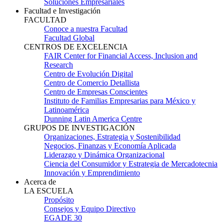
Soluciones Empresariales
Facultad e Investigación
FACULTAD
Conoce a nuestra Facultad
Facultad Global
CENTROS DE EXCELENCIA
FAIR Center for Financial Access, Inclusion and
Research
Centro de Evolución Digital
Centro de Comercio Detallista
Centro de Empresas Conscientes
Instituto de Familias Empresarias para México y
Latinoamérica
Dunning Latin America Centre
GRUPOS DE INVESTIGACIÓN
Organizaciones, Estrategia y Sostenibilidad
Negocios, Finanzas y Economía Aplicada
Liderazgo y Dinámica Organizacional
Ciencia del Consumidor y Estrategia de Mercadotecnia
Innovación y Emprendimiento
Acerca de
LA ESCUELA
Propósito
Consejos y Equipo Directivo
EGADE 30