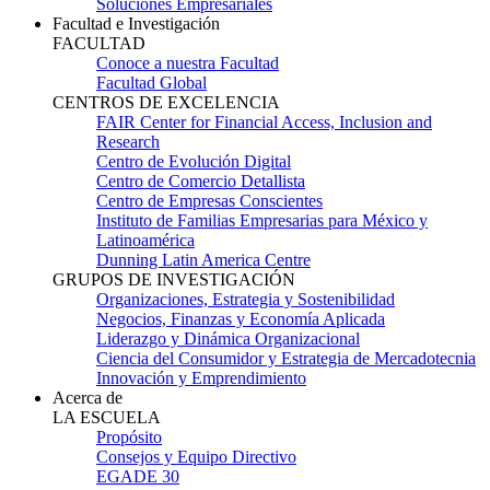
Soluciones Empresariales
Facultad e Investigación
FACULTAD
Conoce a nuestra Facultad
Facultad Global
CENTROS DE EXCELENCIA
FAIR Center for Financial Access, Inclusion and
Research
Centro de Evolución Digital
Centro de Comercio Detallista
Centro de Empresas Conscientes
Instituto de Familias Empresarias para México y
Latinoamérica
Dunning Latin America Centre
GRUPOS DE INVESTIGACIÓN
Organizaciones, Estrategia y Sostenibilidad
Negocios, Finanzas y Economía Aplicada
Liderazgo y Dinámica Organizacional
Ciencia del Consumidor y Estrategia de Mercadotecnia
Innovación y Emprendimiento
Acerca de
LA ESCUELA
Propósito
Consejos y Equipo Directivo
EGADE 30