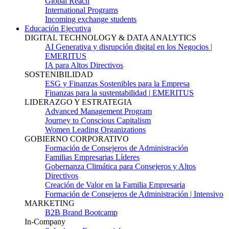
Global Reach
International Programs
Incoming exchange students
Educación Ejecutiva
DIGITAL TECHNOLOGY & DATA ANALYTICS
AI Generativa y disrupción digital en los Negocios |
EMERITUS
IA para Altos Directivos
SOSTENIBILIDAD
ESG y Finanzas Sostenibles para la Empresa
Finanzas para la sustentabilidad | EMERITUS
LIDERAZGO Y ESTRATEGIA
Advanced Management Program
Journey to Conscious Capitalism
Women Leading Organizations
GOBIERNO CORPORATIVO
Formación de Consejeros de Administración
Familias Empresarias Líderes
Gobernanza Climática para Consejeros y Altos
Directivos
Creación de Valor en la Familia Empresaria
Formación de Consejeros de Administración | Intensivo
MARKETING
B2B Brand Bootcamp
In-Company