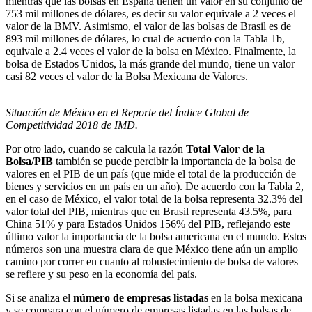
mientras que las bolsas en España tienen un valor en su conjunto de
753 mil millones de dólares, es decir su valor equivale a 2 veces el
valor de la BMV. Asimismo, el valor de las bolsas de Brasil es de
893 mil millones de dólares, lo cual de acuerdo con la Tabla 1b,
equivale a 2.4 veces el valor de la bolsa en México. Finalmente, la
bolsa de Estados Unidos, la más grande del mundo, tiene un valor
casi 82 veces el valor de la Bolsa Mexicana de Valores.
Situación de México en el Reporte del Índice Global de
Competitividad 2018 de IMD.
Por otro lado, cuando se calcula la razón
Total Valor de la
Bolsa/PIB
también se puede percibir la importancia de la bolsa de
valores en el PIB de un país (que mide el total de la producción de
bienes y servicios en un país en un año). De acuerdo con la Tabla 2,
en el caso de México, el valor total de la bolsa representa 32.3% del
valor total del PIB, mientras que en Brasil representa 43.5%, para
China 51% y para Estados Unidos 156% del PIB, reflejando este
último valor la importancia de la bolsa americana en el mundo. Estos
números son una muestra clara de que México tiene aún un amplio
camino por correr en cuanto al robustecimiento de bolsa de valores
se refiere y su peso en la economía del país.
Si se analiza el
número de empresas listadas
en la bolsa mexicana
y se compara con el número de empresas listadas en las bolsas de