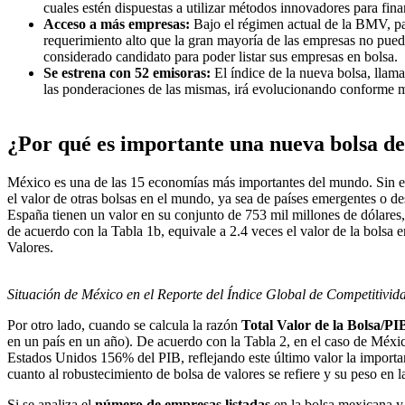
cuales estén dispuestas a utilizar métodos innovadores para fin
Acceso a más empresas:
Bajo el régimen actual de la BMV, pa
requerimiento alto que la gran mayoría de las empresas no pued
considerado candidato para poder listar sus empresas en bolsa.
Se estrena con 52 emisoras:
El índice de la nueva bolsa, lla
las ponderaciones de las mismas, irá evolucionando conforme má
¿Por qué es importante una nueva bolsa d
México es una de las 15 economías más importantes del mundo. Sin emb
el valor de otras bolsas en el mundo, ya sea de países emergentes o de
España tienen un valor en su conjunto de 753 mil millones de dólares, 
de acuerdo con la Tabla 1b, equivale a 2.4 veces el valor de la bolsa
Valores.
Situación de México en el Reporte del Índice Global de Competitivi
Por otro lado, cuando se calcula la razón
Total Valor de la Bolsa/PI
en un país en un año). De acuerdo con la Tabla 2, en el caso de México
Estados Unidos 156% del PIB, reflejando este último valor la import
cuanto al robustecimiento de bolsa de valores se refiere y su peso en 
Si se analiza el
número de empresas listadas
en la bolsa mexicana y 