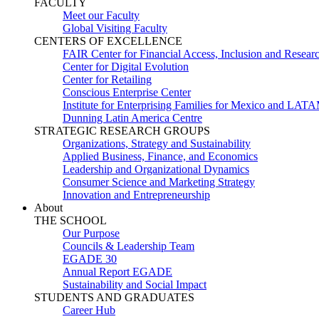
FACULTY
Meet our Faculty
Global Visiting Faculty
CENTERS OF EXCELLENCE
FAIR Center for Financial Access, Inclusion and Resear
Center for Digital Evolution
Center for Retailing
Conscious Enterprise Center
Institute for Enterprising Families for Mexico and LAT
Dunning Latin America Centre
STRATEGIC RESEARCH GROUPS
Organizations, Strategy and Sustainability
Applied Business, Finance, and Economics
Leadership and Organizational Dynamics
Consumer Science and Marketing Strategy
Innovation and Entrepreneurship
About
THE SCHOOL
Our Purpose
Councils & Leadership Team
EGADE 30
Annual Report EGADE
Sustainability and Social Impact
STUDENTS AND GRADUATES
Career Hub