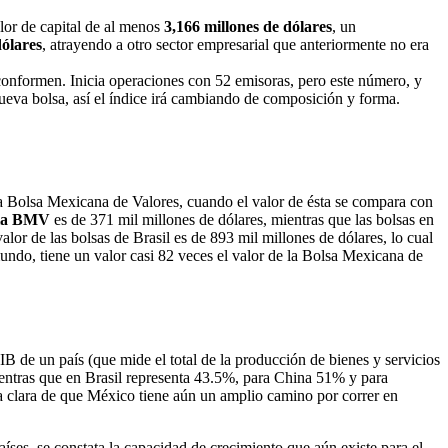
lor de capital de al menos
3,166 millones de dólares
, un
dólares
, atrayendo a otro sector empresarial que anteriormente no era
onformen. Inicia operaciones con 52 emisoras, pero este número, y
ueva bolsa, así el índice irá cambiando de composición y forma.
la Bolsa Mexicana de Valores, cuando el valor de ésta se compara con
e la BMV
es de 371 mil millones de dólares, mientras que las bolsas en
lor de las bolsas de Brasil es de 893 mil millones de dólares, lo cual
undo, tiene un valor casi 82 veces el valor de la Bolsa Mexicana de
IB de un país (que mide el total de la producción de bienes y servicios
mientras que en Brasil representa 43.5%, para China 51% y para
a clara de que México tiene aún un amplio camino por correr en
íses, se constata la capacidad de crecimiento que aún existe para el