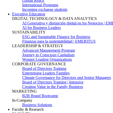
Global Reach
International Programs
Incoming exchange students
Executive Education
DIGITAL TECHNOLOGY & DATA ANALYTICS
AI Generativa y disrupción digital en los Negocios | 
AI for Business Leaders
SUSTAINABILITY
ESG and Sustainable Finance for Business
Finanzas para la sustentabilidad | EMERITUS
LEADERSHIP & STRATEGY
Advanced Management Program
Journey to Conscious Capitalism
Women Leading Organizations
CORPORATE GOVERNANCE
Board of Directors Training
Enterprising Leaders Families
Climate Governance for Directors and Senior Managers
Board of Directors Training | Intensive
Creating Value in the Family Business
MARKETING
B2B Brand Bootcamp
In-Company
Business Solutions
Faculty & Research