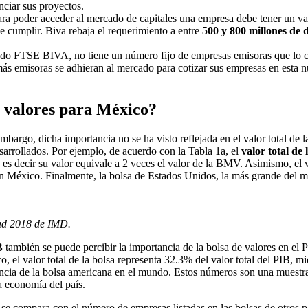
anciar sus proyectos.
ra poder acceder al mercado de capitales una empresa debe tener un va
e cumplir. Biva rebaja el requerimiento a entre
500 y 800 millones de 
mado FTSE BIVA, no tiene un número fijo de empresas emisoras que lo c
s emisoras se adhieran al mercado para cotizar sus empresas en esta n
e valores para México?
argo, dicha importancia no se ha visto reflejada en el valor total de 
sarrollados. Por ejemplo, de acuerdo con la Tabla 1a, el
valor total d
es decir su valor equivale a 2 veces el valor de la BMV. Asimismo, el va
 en México. Finalmente, la bolsa de Estados Unidos, la más grande del m
dad 2018 de IMD.
B
también se puede percibir la importancia de la bolsa de valores en el P
, el valor total de la bolsa representa 32.3% del valor total del PIB, 
ancia de la bolsa americana en el mundo. Estos números son una muestr
la economía del país.
se compara con el número de empresas listadas en las bolsas de otros pa