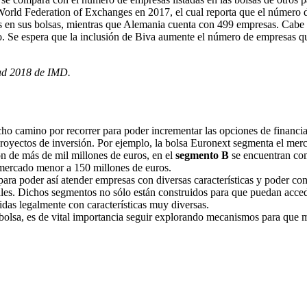
World Federation of Exchanges en 2017, el cual reporta que el númer
adas en sus bolsas, mientras que Alemania cuenta con 499 empresas. Ca
. Se espera que la inclusión de Biva aumente el número de empresas que
dad 2018 de IMD.
ucho camino por recorrer para poder incrementar las opciones de fina
proyectos de inversión. Por ejemplo, la bolsa Euronext segmenta el merc
ón de más de mil millones de euros, en el
segmento B
se encuentran com
mercado menor a 150 millones de euros.
para poder así atender empresas con diversas características y poder con
tales. Dichos segmentos no sólo están construidos para que puedan acced
idas legalmente con características muy diversas.
bolsa, es de vital importancia seguir explorando mecanismos para que