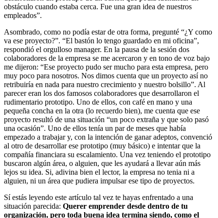
obstáculo cuando estaba cerca. Fue una gran idea de nuestros
empleados”.
Asombrado, como no podía estar de otra forma, pregunté “¿Y como
va ese proyecto?”. “El bastón lo tengo guardado en mi oficina”,
respondió el orgulloso manager. En la pausa de la sesión dos
colaboradores de la empresa se me acercaron y en tono de voz bajo
me dijeron: “Ese proyecto pudo ser mucho para esta empresa, pero
muy poco para nosotros. Nos dimos cuenta que un proyecto así no
retribuiría en nada para nuestro crecimiento y nuestro bolsillo”. Al
parecer eran los dos famosos colaboradores que desarrollaron el
rudimentario prototipo. Uno de ellos, con café en mano y una
pequeña concha en la otra (lo recuerdo bien), me cuenta que ese
proyecto resultó de una situación “un poco extraña y que solo pasó
una ocasión”. Uno de ellos tenía un par de meses que había
empezado a trabajar y, con la intención de ganar adeptos, convenció
al otro de desarrollar ese prototipo (muy básico) e intentar que la
compañía financiara su escalamiento. Una vez teniendo el prototipo
buscaron algún área, o alguien, que les ayudará a llevar aún más
lejos su idea. Si, adivina bien el lector, la empresa no tenia ni a
alguien, ni un área que pudiera impulsar ese tipo de proyectos.
Sí estás leyendo este artículo tal vez te hayas enfrentado a una
situación parecida:
Querer emprender desde dentro de tu
organización, pero toda buena idea termina siendo, como el