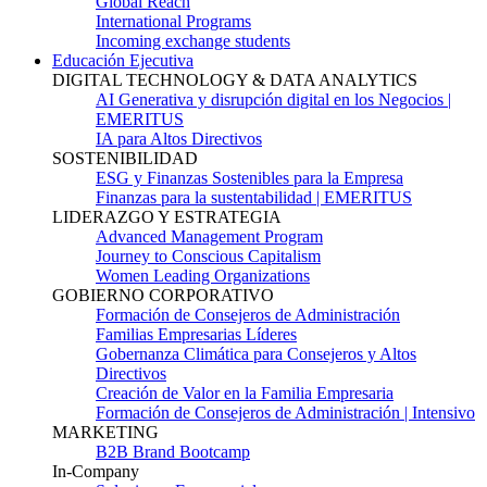
Global Reach
International Programs
Incoming exchange students
Educación Ejecutiva
DIGITAL TECHNOLOGY & DATA ANALYTICS
AI Generativa y disrupción digital en los Negocios |
EMERITUS
IA para Altos Directivos
SOSTENIBILIDAD
ESG y Finanzas Sostenibles para la Empresa
Finanzas para la sustentabilidad | EMERITUS
LIDERAZGO Y ESTRATEGIA
Advanced Management Program
Journey to Conscious Capitalism
Women Leading Organizations
GOBIERNO CORPORATIVO
Formación de Consejeros de Administración
Familias Empresarias Líderes
Gobernanza Climática para Consejeros y Altos
Directivos
Creación de Valor en la Familia Empresaria
Formación de Consejeros de Administración | Intensivo
MARKETING
B2B Brand Bootcamp
In-Company