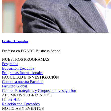
Cristian Granados
Profesor en EGADE Business School
NUESTROS PROGRAMAS
Posgrados
Educación Ejecutiva
Programas Internacionales
FACULTAD E INVESTIGACIÓN
Conoce a nuestra Facultad
Facultad Global
Centros Estratégicos y Grupos de Investigación
ALUMNOS Y EGRESADOS
Career Hub
Relación con Egresados
NOTICIAS Y EVENTOS