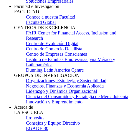
Soluciones Empresariales
Facultad e Investigación
FACULTAD
Conoce a nuestra Facultad
Facultad Global
CENTROS DE EXCELENCIA
FAIR Center for Financial Access, Inclusion and
Research
Centro de Evolución Digital
Centro de Comercio Detallista
Centro de Empresas Conscientes
Instituto de Familias Empresarias para México y
Latinoamérica
Dunning Latin America Centre
GRUPOS DE INVESTIGACIÓN
Organizaciones, Estrategia y Sostenibilidad
Negocios, Finanzas y Economía Aplicada
Liderazgo y Dinámica Organizacional
Ciencia del Consumidor y Estrategia de Mercadotecnia
Innovación y Emprendimiento
Acerca de
LA ESCUELA
Propósito
Consejos y Equipo Directivo
EGADE 30