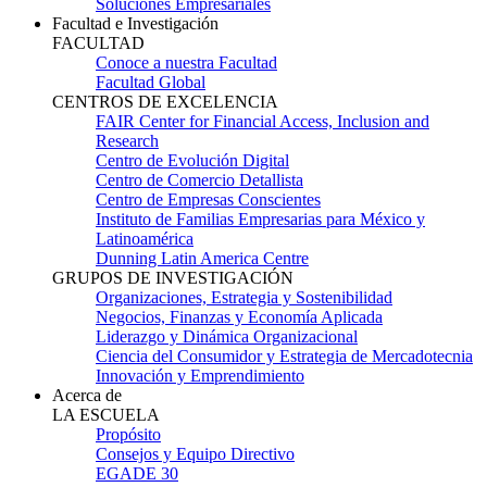
Soluciones Empresariales
Facultad e Investigación
FACULTAD
Conoce a nuestra Facultad
Facultad Global
CENTROS DE EXCELENCIA
FAIR Center for Financial Access, Inclusion and
Research
Centro de Evolución Digital
Centro de Comercio Detallista
Centro de Empresas Conscientes
Instituto de Familias Empresarias para México y
Latinoamérica
Dunning Latin America Centre
GRUPOS DE INVESTIGACIÓN
Organizaciones, Estrategia y Sostenibilidad
Negocios, Finanzas y Economía Aplicada
Liderazgo y Dinámica Organizacional
Ciencia del Consumidor y Estrategia de Mercadotecnia
Innovación y Emprendimiento
Acerca de
LA ESCUELA
Propósito
Consejos y Equipo Directivo
EGADE 30