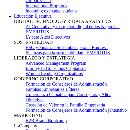
Global Reach
International Programs
Incoming exchange students
Educación Ejecutiva
DIGITAL TECHNOLOGY & DATA ANALYTICS
AI Generativa y disrupción digital en los Negocios |
EMERITUS
IA para Altos Directivos
SOSTENIBILIDAD
ESG y Finanzas Sostenibles para la Empresa
Finanzas para la sustentabilidad | EMERITUS
LIDERAZGO Y ESTRATEGIA
Advanced Management Program
Journey to Conscious Capitalism
Women Leading Organizations
GOBIERNO CORPORATIVO
Formación de Consejeros de Administración
Familias Empresarias Líderes
Gobernanza Climática para Consejeros y Altos
Directivos
Creación de Valor en la Familia Empresaria
Formación de Consejeros de Administración | Intensivo
MARKETING
B2B Brand Bootcamp
In-Company