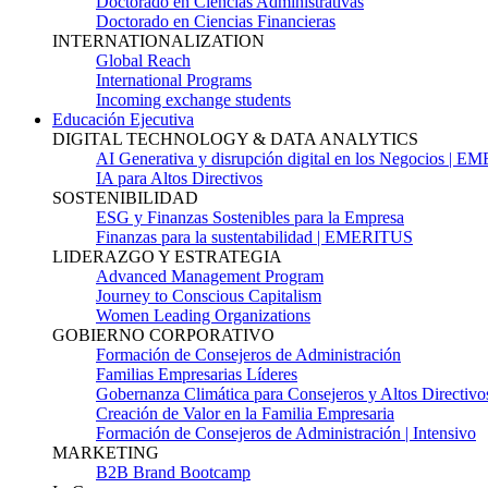
Doctorado en Ciencias Administrativas
Doctorado en Ciencias Financieras
INTERNATIONALIZATION
Global Reach
International Programs
Incoming exchange students
Educación Ejecutiva
DIGITAL TECHNOLOGY & DATA ANALYTICS
AI Generativa y disrupción digital en los Negocios | 
IA para Altos Directivos
SOSTENIBILIDAD
ESG y Finanzas Sostenibles para la Empresa
Finanzas para la sustentabilidad | EMERITUS
LIDERAZGO Y ESTRATEGIA
Advanced Management Program
Journey to Conscious Capitalism
Women Leading Organizations
GOBIERNO CORPORATIVO
Formación de Consejeros de Administración
Familias Empresarias Líderes
Gobernanza Climática para Consejeros y Altos Directivo
Creación de Valor en la Familia Empresaria
Formación de Consejeros de Administración | Intensivo
MARKETING
B2B Brand Bootcamp