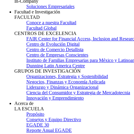
In-Company
Soluciones Empresariales
Facultad e Investigación
FACULTAD
Conoce a nuestra Facultad
Facultad Global
CENTROS DE EXCELENCIA
FAIR Center for Financial Access, Inclusion and Resear
Centro de Evolución Digital
Centro de Comercio Detallista
Centro de Empresas Conscientes
Instituto de Familias Empresarias para México y Latinoa
Dunning Latin America Centre
GRUPOS DE INVESTIGACIÓN
Organizaciones, Estrategia y Sostenibilidad
Negocios, Finanzas y Economía Aplicada
Liderazgo y Dinámica Organizacional
Ciencia del Consumidor y Estrategia de Mercadotecnia
Innovación y Emprendimiento
Acerca de
LA ESCUELA
Propósito
Consejos y Equipo Directivo
EGADE 30
Reporte Anual EGADE