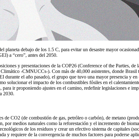
l planeta debajo de los 1.5 C, para evitar un desastre mayor ocasionad
GEI) a “cero”, antes del 2050.
siciones y presentaciones de la COP26 (Conference of the Parties, de 
imático -CMNUCCs-). Con más de 40,000 asistentes, donde Brasil tuvo 
 durante el año pasado), el grupo que tuvo una mayor presencia y en el
mo solucionar el impacto de los combustibles fósiles en el calentamiento 
 para ir proponiendo ajustes en el camino, redefinir legislaciones e im
ra 2030.
ones de CO2 (de combustión de gas, petróleo o carbón), de metano (produ
n, por medios naturales como la reforestación y el incremento de biomas
ecnológicos de los residuos y crear un efectivo sistema de capitales (so
icada y requiere de la convergencia de muchos factores para poderse aplic