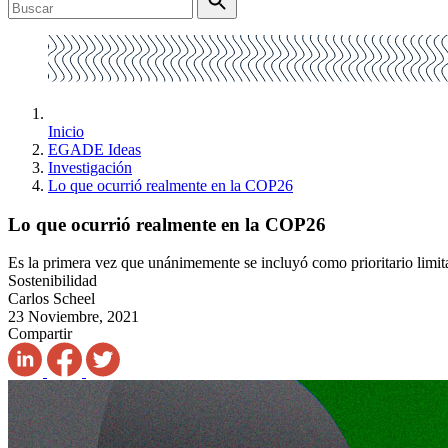
Inicio
EGADE Ideas
Investigación
Lo que ocurrió realmente en la COP26
Lo que ocurrió realmente en la COP26
Es la primera vez que unánimemente se incluyó como prioritario limita
Sostenibilidad
Carlos Scheel
23 Noviembre, 2021
Compartir