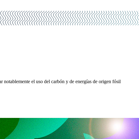
r notablemente el uso del carbón y de energías de origen fósil