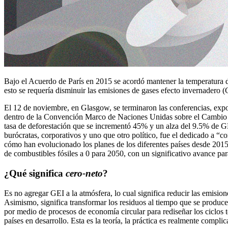
Bajo el Acuerdo de París en 2015 se acordó mantener la temperatura de
esto se requería disminuir las emisiones de gases efecto invernadero (
El 12 de noviembre, en Glasgow, se terminaron las conferencias, expo
dentro de la Convención Marco de Naciones Unidas sobre el Cambio Cl
tasa de deforestación que se incrementó 45% y un alza del 9.5% de GEI
burócratas, corporativos y uno que otro político, fue el dedicado a “co
cómo han evolucionado los planes de los diferentes países desde 2015,
de combustibles fósiles a 0 para 2050, con un significativo avance pa
¿Qué significa
cero-neto
?
Es no agregar GEI a la atmósfera, lo cual significa reducir las emisi
Asimismo, significa transformar los residuos al tiempo que se produce
por medio de procesos de economía circular para rediseñar los ciclos t
países en desarrollo. Esta es la teoría, la práctica es realmente compl