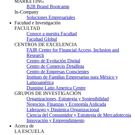
MARKETING
B2B Brand Bootcamp
In-Company
Soluciones Empresariales
Facultad e Investigación
FACULTAD
Conoce a nuestra Facultad
Facultad Global
CENTROS DE EXCELENCIA
FAIR Center for Financial Access, Inclusion and
Research
Centro de Evolución Digital
Centro de Comercio Detallista
Centro de Empresas Conscientes
Instituto de Familias Empresarias para México y
Latinoamérica
Dunning Latin America Centre
GRUPOS DE INVESTIGACIÓN
Organizaciones, Estrategia y Sostenibilidad
Negocios, Finanzas y Economía Aplicada
Liderazgo y Dinámica Organizacional
Ciencia del Consumidor y Estrategia de Mercadotecnia
Innovación y Emprendimiento
Acerca de
LA ESCUELA