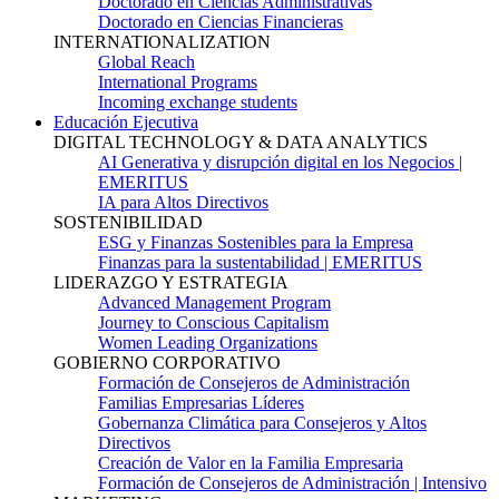
Doctorado en Ciencias Administrativas
Doctorado en Ciencias Financieras
INTERNATIONALIZATION
Global Reach
International Programs
Incoming exchange students
Educación Ejecutiva
DIGITAL TECHNOLOGY & DATA ANALYTICS
AI Generativa y disrupción digital en los Negocios |
EMERITUS
IA para Altos Directivos
SOSTENIBILIDAD
ESG y Finanzas Sostenibles para la Empresa
Finanzas para la sustentabilidad | EMERITUS
LIDERAZGO Y ESTRATEGIA
Advanced Management Program
Journey to Conscious Capitalism
Women Leading Organizations
GOBIERNO CORPORATIVO
Formación de Consejeros de Administración
Familias Empresarias Líderes
Gobernanza Climática para Consejeros y Altos
Directivos
Creación de Valor en la Familia Empresaria
Formación de Consejeros de Administración | Intensivo