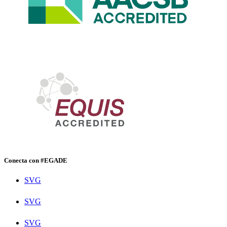
Conecta con #EGADE
SVG
SVG
SVG