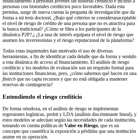
financiamiento a personas jóvenes sin historial crediticio e incluso a
personas con historiales crediticios poco favorables. Dada esta
premisa, surge de nueva cuenta la pregunta de investigación que da
forma a mi tesis doctoral. ¿Bajo qué criterios se consideranaceptable
el nivel de riesgo de crédito de una persona que no es atractiva para
la banca tradicional? ¿Cómo se filtra a los participantes de la
dinámica P2P?,¡ ¿La tasa de interés equipara el nivel de riesgo que
asumen los inversionistas y el riesgo reputacional de la plataforma?
Todas estas inquietudes han motivado el uso de diversas
herramientas, a fin de identificar cada detalle que da forma y sentido
a esta dinámica de acceso al financiamiento. El análisis de riesgo
crediticio y los modelos de evaluación son un requisito formal para
las instituciones financieras, pero, ¿cómo sabemos qué hacen en una
fintech
que no capta recursos y que no está obligada a mantener
reservas de contingencia?
Entendiendo el riesgo crediticio
De forma ortodoxa, en el análisis de riesgo se implementan
regresiones logísticas, probit y LDA (análisis discriminante lineal), y
estos modelos se adecúan según las necesidades de cada institución,
tomando en cuenta políticas de
Valor en Riesgo
, que es un
concepto que cuantifica la exposición a pérdidas que una institución
asume en su operación.