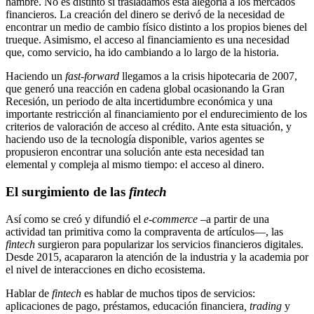
hambre. No es distinto si trasladamos esta alegoría a los mercados
financieros. La creación del dinero se derivó de la necesidad de
encontrar un medio de cambio físico distinto a los propios bienes del
trueque. Asimismo, el acceso al financiamiento es una necesidad
que, como servicio, ha ido cambiando a lo largo de la historia.
Haciendo un
fast-forward
llegamos a la crisis hipotecaria de 2007,
que generó una reacción en cadena global ocasionando la Gran
Recesión, un periodo de alta incertidumbre económica y una
importante restricción al financiamiento por el endurecimiento de los
criterios de valoración de acceso al crédito. Ante esta situación, y
haciendo uso de la tecnología disponible, varios agentes se
propusieron encontrar una solución ante esta necesidad tan
elemental y compleja al mismo tiempo: el acceso al dinero.
El surgimiento de las
fintech
Así como se creó y difundió el
e-commerce
–a partir de una
actividad tan primitiva como la compraventa de artículos—, las
fintech
surgieron para popularizar los servicios financieros digitales.
Desde 2015, acapararon la atención de la industria y la academia por
el nivel de interacciones en dicho ecosistema.
Hablar de
fintech
es hablar de muchos tipos de servicios:
aplicaciones de pago, préstamos, educación financiera
, trading
y