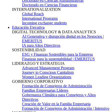
Doctorado en Ciencias Administrativas
Doctorado en Ciencias Financieras
INTERNATIONALIZATION
Global Reach
International Programs
Incoming exchange students
Educación Ejecutiva
DIGITAL TECHNOLOGY & DATA ANALYTICS
AI Generativa y disrupción digital en los Negocios |
EMERITUS
IA para Altos Directivos
SOSTENIBILIDAD
ESG y Finanzas Sostenibles para la Empresa
Finanzas para la sustentabilidad | EMERITUS
LIDERAZGO Y ESTRATEGIA
Advanced Management Program
Journey to Conscious Capitalism
Women Leading Organizations
GOBIERNO CORPORATIVO
Formación de Consejeros de Administración
Familias Empresarias Líderes
Gobernanza Climática para Consejeros y Altos
Directivos
Creación de Valor en la Familia Empresaria
Formación de Consejeros de Administración | Intensivo