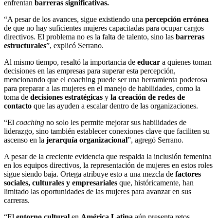
enfrentan
barreras significativas.
“A pesar de los avances, sigue existiendo una
percepción errónea
de que no hay suficientes mujeres capacitadas para ocupar cargos
directivos. El problema no es la falta de talento, sino las
barreras
estructurales
”, explicó Serrano.
Al mismo tiempo, resaltó la importancia de
educar
a quienes toman
decisiones en las empresas para superar esta percepción,
mencionando que el coaching puede ser una herramienta poderosa
para preparar a las mujeres en el manejo de habilidades, como la
toma de
decisiones estratégicas
y
la creación de redes de
contacto
que las ayuden a escalar dentro de las organizaciones.
“El
coaching
no solo les permite mejorar sus habilidades de
liderazgo, sino también establecer conexiones clave que faciliten su
ascenso en la
jerarquía organizacional
”, agregó Serrano.
A pesar de la creciente evidencia que respalda la inclusión femenina
en los equipos directivos, la representación de mujeres en estos roles
sigue siendo baja. Ortega atribuye esto a una mezcla de
factores
sociales, culturales y empresariales
que, históricamente, han
limitado las oportunidades de las mujeres para avanzar en sus
carreras.
“El
entorno cultural
en
América Latina
aún presenta retos