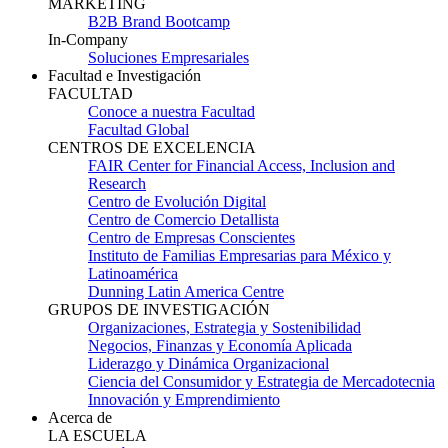
MARKETING
B2B Brand Bootcamp
In-Company
Soluciones Empresariales
Facultad e Investigación
FACULTAD
Conoce a nuestra Facultad
Facultad Global
CENTROS DE EXCELENCIA
FAIR Center for Financial Access, Inclusion and
Research
Centro de Evolución Digital
Centro de Comercio Detallista
Centro de Empresas Conscientes
Instituto de Familias Empresarias para México y
Latinoamérica
Dunning Latin America Centre
GRUPOS DE INVESTIGACIÓN
Organizaciones, Estrategia y Sostenibilidad
Negocios, Finanzas y Economía Aplicada
Liderazgo y Dinámica Organizacional
Ciencia del Consumidor y Estrategia de Mercadotecnia
Innovación y Emprendimiento
Acerca de
LA ESCUELA