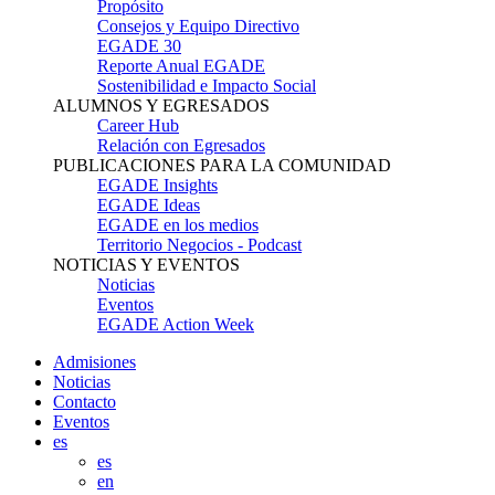
Propósito
Consejos y Equipo Directivo
EGADE 30
Reporte Anual EGADE
Sostenibilidad e Impacto Social
ALUMNOS Y EGRESADOS
Career Hub
Relación con Egresados
PUBLICACIONES PARA LA COMUNIDAD
EGADE Insights
EGADE Ideas
EGADE en los medios
Territorio Negocios - Podcast
NOTICIAS Y EVENTOS
Noticias
Eventos
EGADE Action Week
Admisiones
Noticias
Contacto
Eventos
es
es
en