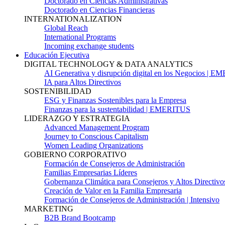
Doctorado en Ciencias Administrativas
Doctorado en Ciencias Financieras
INTERNATIONALIZATION
Global Reach
International Programs
Incoming exchange students
Educación Ejecutiva
DIGITAL TECHNOLOGY & DATA ANALYTICS
AI Generativa y disrupción digital en los Negocios | 
IA para Altos Directivos
SOSTENIBILIDAD
ESG y Finanzas Sostenibles para la Empresa
Finanzas para la sustentabilidad | EMERITUS
LIDERAZGO Y ESTRATEGIA
Advanced Management Program
Journey to Conscious Capitalism
Women Leading Organizations
GOBIERNO CORPORATIVO
Formación de Consejeros de Administración
Familias Empresarias Líderes
Gobernanza Climática para Consejeros y Altos Directivo
Creación de Valor en la Familia Empresaria
Formación de Consejeros de Administración | Intensivo
MARKETING
B2B Brand Bootcamp