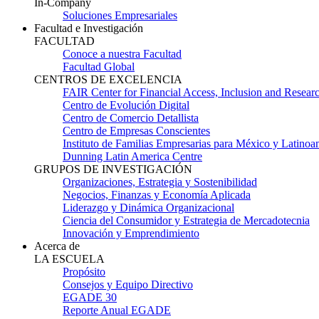
In-Company
Soluciones Empresariales
Facultad e Investigación
FACULTAD
Conoce a nuestra Facultad
Facultad Global
CENTROS DE EXCELENCIA
FAIR Center for Financial Access, Inclusion and Resear
Centro de Evolución Digital
Centro de Comercio Detallista
Centro de Empresas Conscientes
Instituto de Familias Empresarias para México y Latinoa
Dunning Latin America Centre
GRUPOS DE INVESTIGACIÓN
Organizaciones, Estrategia y Sostenibilidad
Negocios, Finanzas y Economía Aplicada
Liderazgo y Dinámica Organizacional
Ciencia del Consumidor y Estrategia de Mercadotecnia
Innovación y Emprendimiento
Acerca de
LA ESCUELA
Propósito
Consejos y Equipo Directivo
EGADE 30
Reporte Anual EGADE