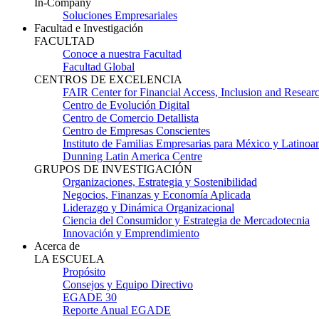
In-Company
Soluciones Empresariales
Facultad e Investigación
FACULTAD
Conoce a nuestra Facultad
Facultad Global
CENTROS DE EXCELENCIA
FAIR Center for Financial Access, Inclusion and Resear
Centro de Evolución Digital
Centro de Comercio Detallista
Centro de Empresas Conscientes
Instituto de Familias Empresarias para México y Latinoa
Dunning Latin America Centre
GRUPOS DE INVESTIGACIÓN
Organizaciones, Estrategia y Sostenibilidad
Negocios, Finanzas y Economía Aplicada
Liderazgo y Dinámica Organizacional
Ciencia del Consumidor y Estrategia de Mercadotecnia
Innovación y Emprendimiento
Acerca de
LA ESCUELA
Propósito
Consejos y Equipo Directivo
EGADE 30
Reporte Anual EGADE