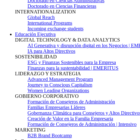
Doctorado en Ciencias Administrativas
Doctorado en Ciencias Financieras
INTERNATIONALIZATION
Global Reach
International Programs
Incoming exchange students
Educación Ejecutiva
DIGITAL TECHNOLOGY & DATA ANALYTICS
AI Generativa y disrupción digital en los Negocios | 
IA para Altos Directivos
SOSTENIBILIDAD
ESG y Finanzas Sostenibles para la Empresa
Finanzas para la sustentabilidad | EMERITUS
LIDERAZGO Y ESTRATEGIA
Advanced Management Program
Journey to Conscious Capitalism
Women Leading Organizations
GOBIERNO CORPORATIVO
Formación de Consejeros de Administración
Familias Empresarias Líderes
Gobernanza Climática para Consejeros y Altos Directivo
Creación de Valor en la Familia Empresaria
Formación de Consejeros de Administración | Intensivo
MARKETING
B2B Brand Bootcamp