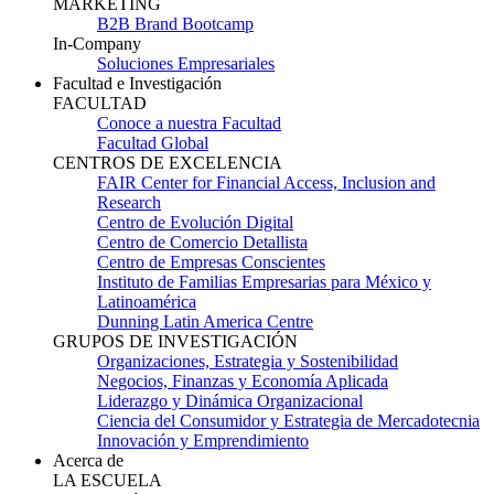
MARKETING
B2B Brand Bootcamp
In-Company
Soluciones Empresariales
Facultad e Investigación
FACULTAD
Conoce a nuestra Facultad
Facultad Global
CENTROS DE EXCELENCIA
FAIR Center for Financial Access, Inclusion and
Research
Centro de Evolución Digital
Centro de Comercio Detallista
Centro de Empresas Conscientes
Instituto de Familias Empresarias para México y
Latinoamérica
Dunning Latin America Centre
GRUPOS DE INVESTIGACIÓN
Organizaciones, Estrategia y Sostenibilidad
Negocios, Finanzas y Economía Aplicada
Liderazgo y Dinámica Organizacional
Ciencia del Consumidor y Estrategia de Mercadotecnia
Innovación y Emprendimiento
Acerca de
LA ESCUELA