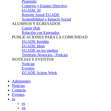
Propósito
Consejos y Equipo Directivo
EGADE 30
Reporte Anual EGADE
Sostenibilidad e Impacto Social
ALUMNOS Y EGRESADOS
Career Hub
Relación con Egresados
PUBLICACIONES PARA LA COMUNIDAD
EGADE Insights
EGADE Ideas
EGADE en los medios
Territorio Negocios - Podcast
NOTICIAS Y EVENTOS
Noticias
Eventos
EGADE Action Week
Admisiones
Noticias
Contacto
Eventos
es
es
en