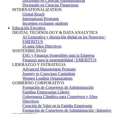
Doctorado en Ciencias Administrativas
Doctorado en Ciencias Financieras
INTERNATIONALIZATION
Global Reach
International Programs
Incoming exchange students
Educación Ejecutiva
DIGITAL TECHNOLOGY & DATA ANALYTICS
AI Generativa y disrupción digital en los Negocios |
EMERITUS
IA para Altos Directivos
SOSTENIBILIDAD
ESG y Finanzas Sostenibles para la Empresa
Finanzas para la sustentabilidad | EMERITUS
LIDERAZGO Y ESTRATEGIA
Advanced Management Program
Journey to Conscious Capitalism
Women Leading Organizations
GOBIERNO CORPORATIVO
Formación de Consejeros de Administración
Familias Empresarias Líderes
Gobernanza Climática para Consejeros y Altos
Directivos
Creación de Valor en la Familia Empresaria
Formación de Consejeros de Administración | Intensivo