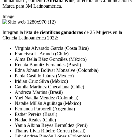
humanidad”, comentó
Adriana Rius
, directora de Comunicación y
Marca para 3M Latinoamérica.
Image
Integran la
lista de
científicas ganadoras
de 25 Mujeres en la
Ciencia Latinoamérica 2022:
Virginia Alvarado García (Costa Rica)
Francisca L. Aranda (Chile)
Alma Delia Báez González (México)
Renata Bannitz Fernandes (Brasil)
Edna Johana Bolivar Monsalve (Colombia)
Paola Castillo Juárez (México)
Iridian Cruz Silva (México)
Camila Martínez Checaltana (Chile)
Andreza Martins (Brasil)
Yael Natalia Méndez (Colombia)
Natalie Millán Aguiñaga (México)
Fernanda Parborell (Argentina)
Esther Pereira (Brasil)
Nadac Reales (Chile)
Yanin Albina Reyes Bermúdez (Perú)
Thamy Livia Ribeiro Correa (Brasil)
July Andrea Rincón López (Colombia)