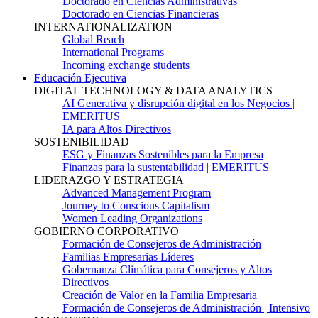
Doctorado en Ciencias Administrativas
Doctorado en Ciencias Financieras
INTERNATIONALIZATION
Global Reach
International Programs
Incoming exchange students
Educación Ejecutiva
DIGITAL TECHNOLOGY & DATA ANALYTICS
AI Generativa y disrupción digital en los Negocios |
EMERITUS
IA para Altos Directivos
SOSTENIBILIDAD
ESG y Finanzas Sostenibles para la Empresa
Finanzas para la sustentabilidad | EMERITUS
LIDERAZGO Y ESTRATEGIA
Advanced Management Program
Journey to Conscious Capitalism
Women Leading Organizations
GOBIERNO CORPORATIVO
Formación de Consejeros de Administración
Familias Empresarias Líderes
Gobernanza Climática para Consejeros y Altos
Directivos
Creación de Valor en la Familia Empresaria
Formación de Consejeros de Administración | Intensivo