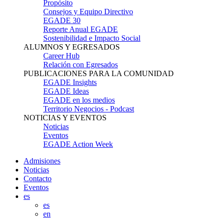
Propósito
Consejos y Equipo Directivo
EGADE 30
Reporte Anual EGADE
Sostenibilidad e Impacto Social
ALUMNOS Y EGRESADOS
Career Hub
Relación con Egresados
PUBLICACIONES PARA LA COMUNIDAD
EGADE Insights
EGADE Ideas
EGADE en los medios
Territorio Negocios - Podcast
NOTICIAS Y EVENTOS
Noticias
Eventos
EGADE Action Week
Admisiones
Noticias
Contacto
Eventos
es
es
en