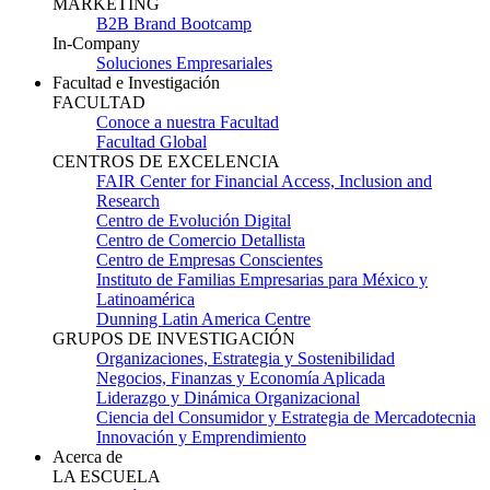
MARKETING
B2B Brand Bootcamp
In-Company
Soluciones Empresariales
Facultad e Investigación
FACULTAD
Conoce a nuestra Facultad
Facultad Global
CENTROS DE EXCELENCIA
FAIR Center for Financial Access, Inclusion and
Research
Centro de Evolución Digital
Centro de Comercio Detallista
Centro de Empresas Conscientes
Instituto de Familias Empresarias para México y
Latinoamérica
Dunning Latin America Centre
GRUPOS DE INVESTIGACIÓN
Organizaciones, Estrategia y Sostenibilidad
Negocios, Finanzas y Economía Aplicada
Liderazgo y Dinámica Organizacional
Ciencia del Consumidor y Estrategia de Mercadotecnia
Innovación y Emprendimiento
Acerca de
LA ESCUELA