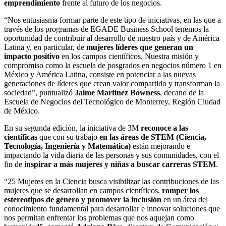
emprendimiento
frente al futuro de los negocios.
“Nos entusiasma formar parte de este tipo de iniciativas, en las que a
través de los programas de EGADE Business School tenemos la
oportunidad de contribuir al desarrollo de nuestro país y de América
Latina y, en particular, de
mujeres líderes que generan un
impacto positivo
en los campos científicos. Nuestra misión y
compromiso como
la escuela de posgrados en negocios número 1 en
México y América Latina,
consiste en potenciar a las nuevas
generaciones de líderes que crean valor compartido y transforman la
sociedad”, puntualizó
Jaime Martínez Bowness
, decano de la
Escuela de Negocios del Tecnológico de Monterrey, Región Ciudad
de México.
En su segunda edición, la iniciativa de 3M
reconoce a las
científicas
que con su trabajo
en las
áreas de STEM (Ciencia,
Tecnología, Ingeniería y Matemática)
están mejorando e
impactando la vida diaria de las personas y sus comunidades, con el
fin de
inspirar
a
más mujeres
y niñas a buscar
carreras STEM
.
“25 Mujeres en la Ciencia busca visibilizar las contribuciones de las
mujeres que se desarrollan en campos científicos,
romper los
estereotipos de género y promover la inclusión
en un área del
conocimiento fundamental para desarrollar e innovar soluciones que
nos permitan enfrentar los problemas que nos aquejan como