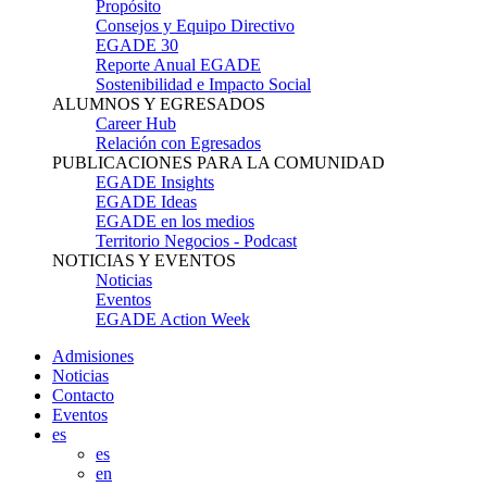
Propósito
Consejos y Equipo Directivo
EGADE 30
Reporte Anual EGADE
Sostenibilidad e Impacto Social
ALUMNOS Y EGRESADOS
Career Hub
Relación con Egresados
PUBLICACIONES PARA LA COMUNIDAD
EGADE Insights
EGADE Ideas
EGADE en los medios
Territorio Negocios - Podcast
NOTICIAS Y EVENTOS
Noticias
Eventos
EGADE Action Week
Admisiones
Noticias
Contacto
Eventos
es
es
en