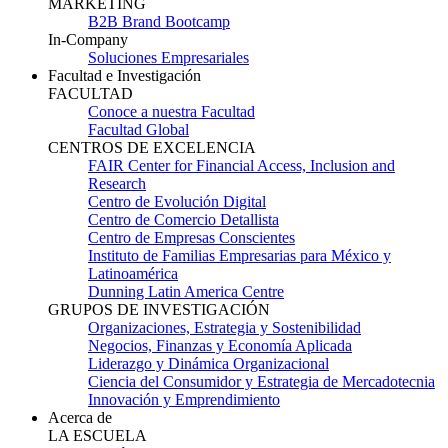
MARKETING
B2B Brand Bootcamp
In-Company
Soluciones Empresariales
Facultad e Investigación
FACULTAD
Conoce a nuestra Facultad
Facultad Global
CENTROS DE EXCELENCIA
FAIR Center for Financial Access, Inclusion and
Research
Centro de Evolución Digital
Centro de Comercio Detallista
Centro de Empresas Conscientes
Instituto de Familias Empresarias para México y
Latinoamérica
Dunning Latin America Centre
GRUPOS DE INVESTIGACIÓN
Organizaciones, Estrategia y Sostenibilidad
Negocios, Finanzas y Economía Aplicada
Liderazgo y Dinámica Organizacional
Ciencia del Consumidor y Estrategia de Mercadotecnia
Innovación y Emprendimiento
Acerca de
LA ESCUELA