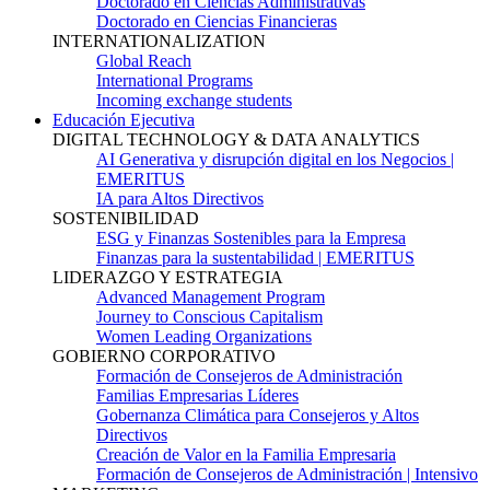
Doctorado en Ciencias Administrativas
Doctorado en Ciencias Financieras
INTERNATIONALIZATION
Global Reach
International Programs
Incoming exchange students
Educación Ejecutiva
DIGITAL TECHNOLOGY & DATA ANALYTICS
AI Generativa y disrupción digital en los Negocios |
EMERITUS
IA para Altos Directivos
SOSTENIBILIDAD
ESG y Finanzas Sostenibles para la Empresa
Finanzas para la sustentabilidad | EMERITUS
LIDERAZGO Y ESTRATEGIA
Advanced Management Program
Journey to Conscious Capitalism
Women Leading Organizations
GOBIERNO CORPORATIVO
Formación de Consejeros de Administración
Familias Empresarias Líderes
Gobernanza Climática para Consejeros y Altos
Directivos
Creación de Valor en la Familia Empresaria
Formación de Consejeros de Administración | Intensivo