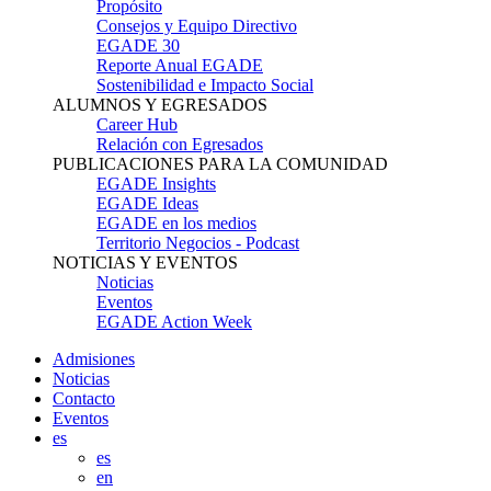
Propósito
Consejos y Equipo Directivo
EGADE 30
Reporte Anual EGADE
Sostenibilidad e Impacto Social
ALUMNOS Y EGRESADOS
Career Hub
Relación con Egresados
PUBLICACIONES PARA LA COMUNIDAD
EGADE Insights
EGADE Ideas
EGADE en los medios
Territorio Negocios - Podcast
NOTICIAS Y EVENTOS
Noticias
Eventos
EGADE Action Week
Admisiones
Noticias
Contacto
Eventos
es
es
en