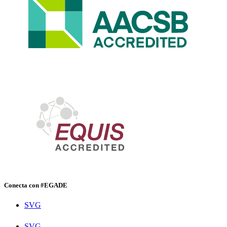
Conecta con #EGADE
SVG
SVG