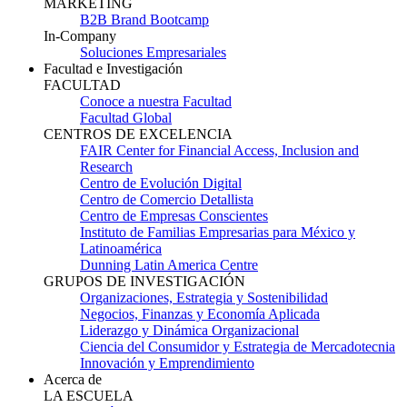
MARKETING
B2B Brand Bootcamp
In-Company
Soluciones Empresariales
Facultad e Investigación
FACULTAD
Conoce a nuestra Facultad
Facultad Global
CENTROS DE EXCELENCIA
FAIR Center for Financial Access, Inclusion and
Research
Centro de Evolución Digital
Centro de Comercio Detallista
Centro de Empresas Conscientes
Instituto de Familias Empresarias para México y
Latinoamérica
Dunning Latin America Centre
GRUPOS DE INVESTIGACIÓN
Organizaciones, Estrategia y Sostenibilidad
Negocios, Finanzas y Economía Aplicada
Liderazgo y Dinámica Organizacional
Ciencia del Consumidor y Estrategia de Mercadotecnia
Innovación y Emprendimiento
Acerca de
LA ESCUELA