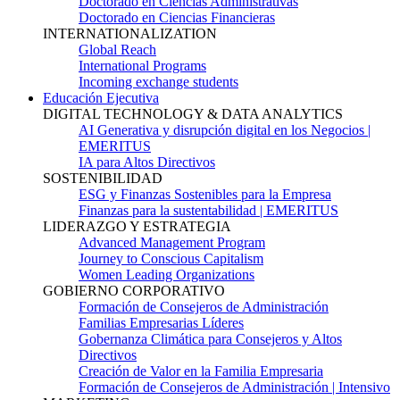
Doctorado en Ciencias Administrativas
Doctorado en Ciencias Financieras
INTERNATIONALIZATION
Global Reach
International Programs
Incoming exchange students
Educación Ejecutiva
DIGITAL TECHNOLOGY & DATA ANALYTICS
AI Generativa y disrupción digital en los Negocios |
EMERITUS
IA para Altos Directivos
SOSTENIBILIDAD
ESG y Finanzas Sostenibles para la Empresa
Finanzas para la sustentabilidad | EMERITUS
LIDERAZGO Y ESTRATEGIA
Advanced Management Program
Journey to Conscious Capitalism
Women Leading Organizations
GOBIERNO CORPORATIVO
Formación de Consejeros de Administración
Familias Empresarias Líderes
Gobernanza Climática para Consejeros y Altos
Directivos
Creación de Valor en la Familia Empresaria
Formación de Consejeros de Administración | Intensivo